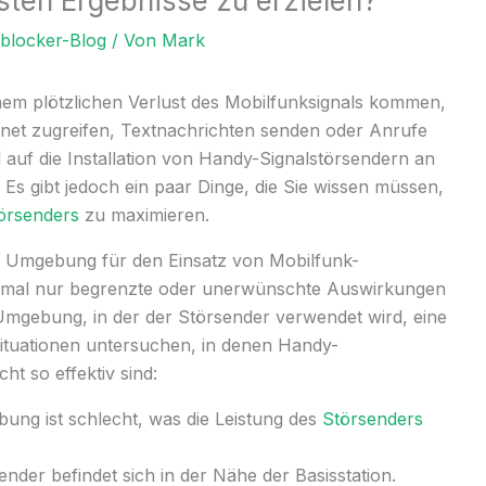
ten Ergebnisse zu erzielen?
lblocker-Blog
/ Von
Mark
nem plötzlichen Verlust des Mobilfunksignals kommen,
rnet zugreifen, Textnachrichten senden oder Anrufe
el auf die Installation von Handy-Signalstörsendern an
s gibt jedoch ein paar Dinge, die Sie wissen müssen,
örsenders
zu maximieren.
n Umgebung für den Einsatz von Mobilfunk-
mal nur begrenzte oder unerwünschte Auswirkungen
 Umgebung, in der der Störsender verwendet wird, eine
 Situationen untersuchen, in denen Handy-
ht so effektiv sind:
ung ist schlecht, was die Leistung des
Störsenders
der befindet sich in der Nähe der Basisstation.