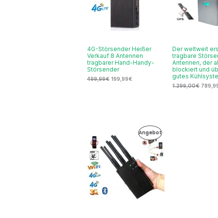
4G-Störsender Heißer
Der weltweit er
Verkauf 8 Antennen
tragbare Störse
tragbarer Hand-Handy-
Antennen, der a
Störsender
blockiert und üb
gutes Kühlsyst
499,99
€
199,99
€
1.299,00
€
789,9
Ursprünglicher
Aktueller
Produkt
Angebot
Preis
Preis
war:
ist:
Im
499,99€
279,99€.
Angebot