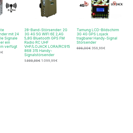
ste
28-Band-Störsender: 2G
Tarnung LCD-Bildschirm
nder mit 24
3G 4G 5G WIFI 6E 2,4G
3G 4G GPS Lojack
lle Signale
5,8G Bluetooth GPS FM
tragbarer Handy-Signal
er ein
Radio RC UHF
Störsender
em verfügt
VHF/LOJACK LORA/RC915
699,00
€
356,99
€
868 315 Handy-
9
€
Signalstörsender
1.999,99
€
1.099,99
€