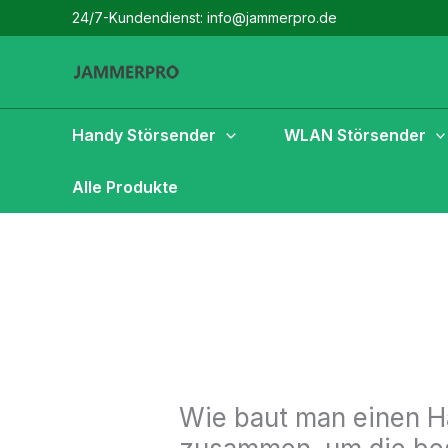
Zum
24/7-Kundendienst: info@jammerpro.de
Inhalt
springen
Handy Störsender
WLAN Störsender
Alle Produkte
Wie baut man einen H