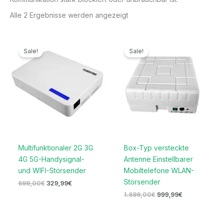
Alle 2 Ergebnisse werden angezeigt
Ursprünglicher
Aktueller
Ursprünglicher
Aktueller
Preis
Preis
Preis
Preis
Sale!
Sale!
war:
ist:
war:
ist:
699,00€
329,99€.
1.699,00€
999,99€.
Multifunktionaler 2G 3G
Box-Typ versteckte
4G 5G-Handysignal-
Antenne Einstellbarer
und WIFI-Störsender
Mobiltelefone WLAN-
Störsender
699,00
€
329,99
€
1.699,00
€
999,99
€