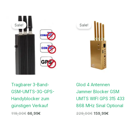
Ursprünglicher
Aktueller
Ursprünglicher
Aktueller
Preis
Preis
Preis
Preis
Sale!
Sale!
war:
ist:
war:
ist:
119,00€
66,99€.
229,00€
159,99€.
Tragbarer 3-Band-
Glod 4 Antennen
GSM-UMTS-3G-GPS-
Jammer Blocker GSM
Handyblocker zum
UMTS WIFI GPS 315 433
günstigen Verkauf
868 MHz Sinal Optional
119,00
€
66,99
€
229,00
€
159,99
€