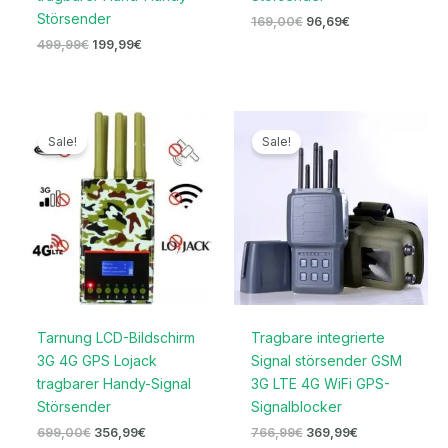
Störsender
169,00
€
96,69
€
499,99
€
199,99
€
Ursprünglicher
Aktueller
Ursprünglicher
Aktueller
Preis
Preis
Preis
Preis
Sale!
Sale!
war:
ist:
war:
ist:
699,00€
356,99€.
766,99€
369,99€.
Tarnung LCD-Bildschirm
Tragbare integrierte
3G 4G GPS Lojack
Signal störsender GSM
tragbarer Handy-Signal
3G LTE 4G WiFi GPS-
Störsender
Signalblocker
699,00
€
356,99
€
766,99
€
369,99
€