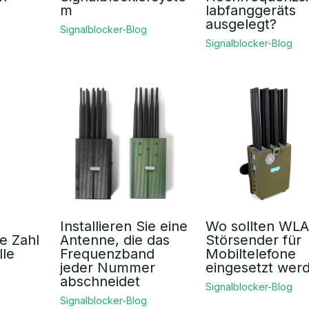
m
labfanggeräts
g
ausgelegt?
Signalblocker-Blog
Signalblocker-Blog
Installieren Sie eine
Wo sollten WL
e Zahl
Antenne, die das
Störsender für
lle
Frequenzband
Mobiltelefone
jeder Nummer
eingesetzt wer
abschneidet
g
Signalblocker-Blog
Signalblocker-Blog