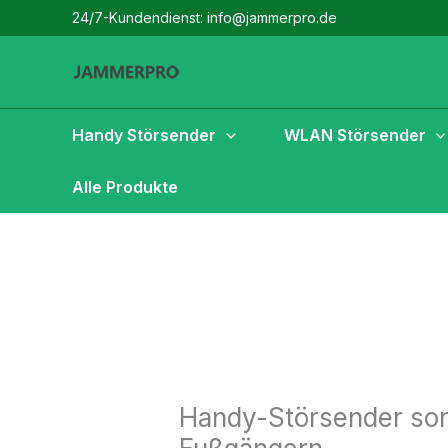
Zum
24/7-Kundendienst: info@jammerpro.de
Inhalt
springen
Handy Störsender
WLAN Störsender
Alle Produkte
Handy-Störsender sorg