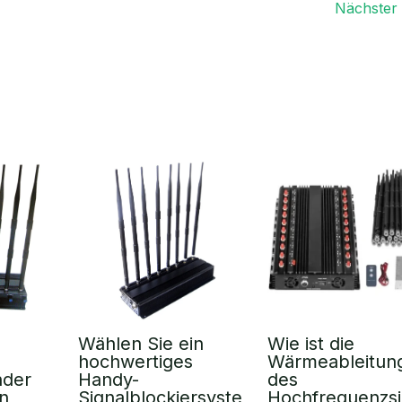
Nächster 
Wählen Sie ein
Wie ist die
hochwertiges
Wärmeableitun
nder
Handy-
des
n
Signalblockiersyste
Hochfrequenzs