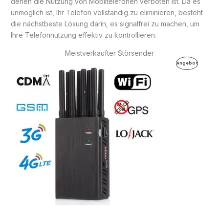
denen die Nutzung von Mobiltelefonen verboten ist. Da es
unmöglich ist, Ihr Telefon vollständig zu eliminieren, besteht
die nächstbeste Lösung darin, es signalfrei zu machen, um
Ihre Telefonnutzung effektiv zu kontrollieren.
Meistverkaufter Störsender
Ursprünglicher
Aktueller
Produkt
Angebot
Preis
Preis
war:
ist:
Im
499,99€
199,99€.
Angebot