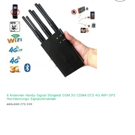
war:
ist:
Im
499,99€
279,99€.
Ange
6 Antennen Handy-Signal Störgerät GSM 3G CDMA DCS 4G WIFI GPS
Hochleistungs-Signalstörsender
499,99
€
279,99
€