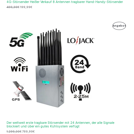
4G-Störsender Heißer Verkauf 8 Antennen tragbarer Hand-Handy-Störsender
499,99
€
199,99
€
Ursprünglicher
Aktueller
Produ
Angebot
Preis
Preis
war:
ist:
Im
1.299,00€
789,99€.
Ange
Der weltweit erste tragbare Störsender mit 24 Antennen, der alle Signale
blockiert und über ein gutes Kühlsystem verfügt
1.299,00
€
789,99
€