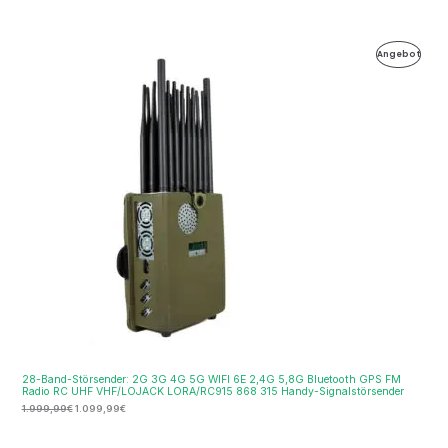
Ursprünglicher
Aktueller
Produ
Angebot
Preis
Preis
war:
ist:
Im
1.999,99€
1.099,99€.
Ange
28-Band-Störsender: 2G 3G 4G 5G WIFI 6E 2,4G 5,8G Bluetooth GPS FM
Radio RC UHF VHF/LOJACK LORA/RC915 868 315 Handy-Signalstörsender
1.999,99
€
1.099,99
€