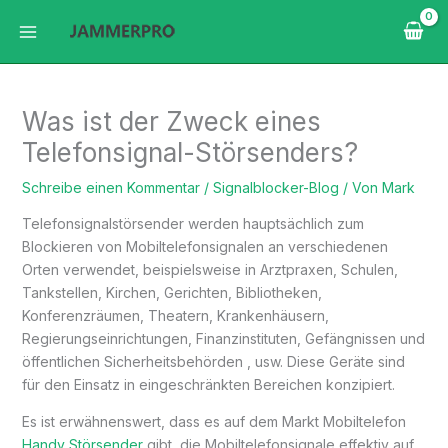
Zum
Inhalt
springen
Was ist der Zweck eines
Telefonsignal-Störsenders?
Schreibe einen Kommentar
/
Signalblocker-Blog
/ Von
Mark
Telefonsignalstörsender werden hauptsächlich zum
Blockieren von Mobiltelefonsignalen an verschiedenen
Orten verwendet, beispielsweise in Arztpraxen, Schulen,
Tankstellen, Kirchen, Gerichten, Bibliotheken,
Konferenzräumen, Theatern, Krankenhäusern,
Regierungseinrichtungen, Finanzinstituten, Gefängnissen und
öffentlichen Sicherheitsbehörden , usw. Diese Geräte sind
für den Einsatz in eingeschränkten Bereichen konzipiert.
Es ist erwähnenswert, dass es auf dem Markt Mobiltelefon
Handy Störsender
gibt, die Mobiltelefonsignale effektiv auf