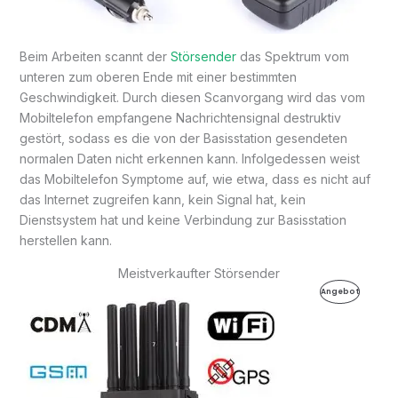
Beim Arbeiten scannt der
Störsender
das Spektrum vom
unteren zum oberen Ende mit einer bestimmten
Geschwindigkeit. Durch diesen Scanvorgang wird das vom
Mobiltelefon empfangene Nachrichtensignal destruktiv
gestört, sodass es die von der Basisstation gesendeten
normalen Daten nicht erkennen kann. Infolgedessen weist
das Mobiltelefon Symptome auf, wie etwa, dass es nicht auf
das Internet zugreifen kann, kein Signal hat, kein
Dienstsystem hat und keine Verbindung zur Basisstation
herstellen kann.
Meistverkaufter Störsender
Ursprünglicher
Aktueller
Produkt
Angebot
Preis
Preis
war:
ist:
Im
499,99€
199,99€.
Angebot