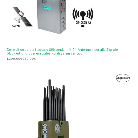
Der weltweit erste tragbare Störsender mit 24 Antennen, der alle Signale
blockiert und über ein gutes Kühlsystem verfügt
1.299,00
€
789,99
€
Ursprünglicher
Aktueller
Produ
Angebot
Preis
Preis
war:
ist:
Im
1.999,99€
1.099,99€.
Ange