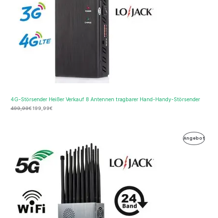
4G-Störsender Heißer Verkauf 8 Antennen tragbarer Hand-Handy-Störsender
499,99
€
199,99
€
Ursprünglicher
Aktueller
Produ
Angebot
Preis
Preis
war:
ist:
Im
1.299,00€
789,99€.
Ange