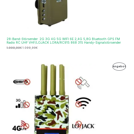
28-Band-Störsender: 2G 3G 4G 5G WIFI 6E 2,4G 5,8G Bluetooth GPS FM
Radio RC UHF VHF/LOJACK LORA/RC915 868 315 Handy-Signalstörsender
1.999,99
€
1.099,99
€
Ursprünglicher
Aktueller
Produ
Angebot
Preis
Preis
war:
ist:
Im
699,00€
356,99€.
Ange