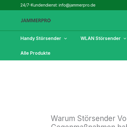
Zum
24/7-Kundendienst: info@jammerpro.de
Inhalt
springen
Handy Störsender
WLAN Störsender
Alle Produkte
Warum Störsender Vor