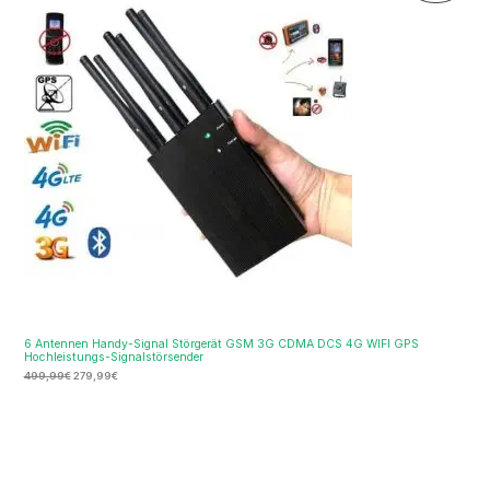
war:
ist:
Im
499,99€
279,99€.
Ange
6 Antennen Handy-Signal Störgerät GSM 3G CDMA DCS 4G WIFI GPS
Hochleistungs-Signalstörsender
499,99
€
279,99
€