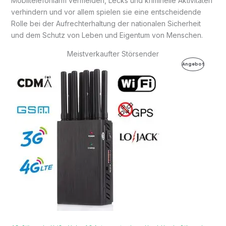
Mobiltelefonlärm vermeiden, Lecks und kriminelle Aktivitäten
verhindern und vor allem spielen sie eine entscheidende
Rolle bei der Aufrechterhaltung der nationalen Sicherheit
und dem Schutz von Leben und Eigentum von Menschen.
Meistverkaufter Störsender
Ursprünglicher
Aktueller
Produkt
Angebot
Preis
Preis
war:
ist:
Im
499,99€
199,99€.
Angebot