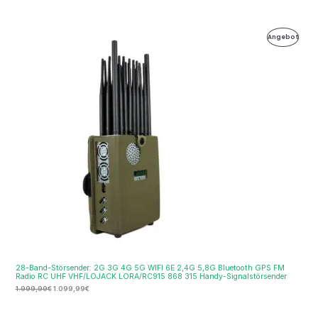
Ursprünglicher
Aktueller
Produ
Angebot
Preis
Preis
war:
ist:
Im
1.999,99€
1.099,99€.
Ange
28-Band-Störsender: 2G 3G 4G 5G WIFI 6E 2,4G 5,8G Bluetooth GPS FM
Radio RC UHF VHF/LOJACK LORA/RC915 868 315 Handy-Signalstörsender
1.999,99
€
1.099,99
€