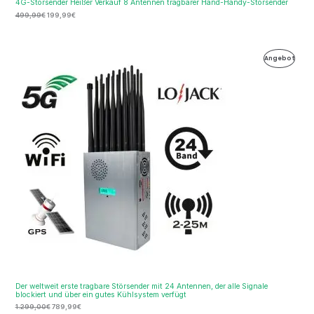
4G-Störsender Heißer Verkauf 8 Antennen tragbarer Hand-Handy-Störsender
499,99
€
199,99
€
Ursprünglicher
Aktueller
Produ
Angebot
Preis
Preis
war:
ist:
Im
1.299,00€
789,99€.
Ange
Der weltweit erste tragbare Störsender mit 24 Antennen, der alle Signale
blockiert und über ein gutes Kühlsystem verfügt
1.299,00
€
789,99
€