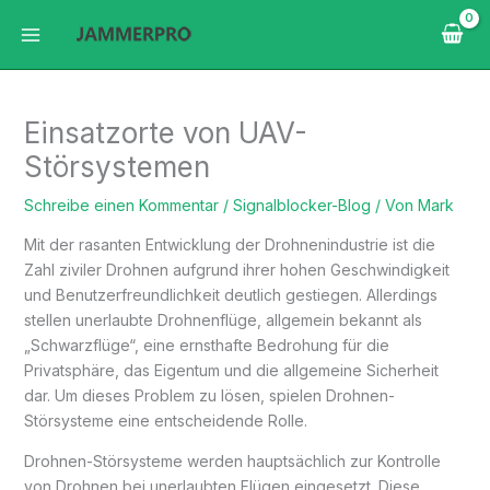
Zum
Inhalt
springen
Einsatzorte von UAV-
Störsystemen
Schreibe einen Kommentar
/
Signalblocker-Blog
/ Von
Mark
Mit der rasanten Entwicklung der Drohnenindustrie ist die
Zahl ziviler Drohnen aufgrund ihrer hohen Geschwindigkeit
und Benutzerfreundlichkeit deutlich gestiegen. Allerdings
stellen unerlaubte Drohnenflüge, allgemein bekannt als
„Schwarzflüge“, eine ernsthafte Bedrohung für die
Privatsphäre, das Eigentum und die allgemeine Sicherheit
dar. Um dieses Problem zu lösen, spielen Drohnen-
Störsysteme eine entscheidende Rolle.
Drohnen-Störsysteme werden hauptsächlich zur Kontrolle
von Drohnen bei unerlaubten Flügen eingesetzt. Diese