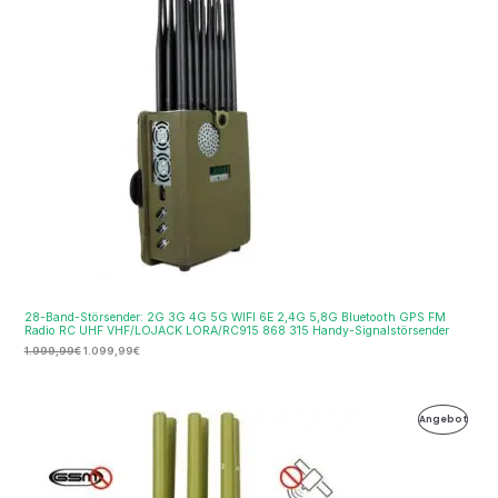
Ange
28-Band-Störsender: 2G 3G 4G 5G WIFI 6E 2,4G 5,8G Bluetooth GPS FM
Radio RC UHF VHF/LOJACK LORA/RC915 868 315 Handy-Signalstörsender
1.999,99
€
1.099,99
€
Ursprünglicher
Aktueller
Produ
Angebot
Preis
Preis
war:
ist:
Im
699,00€
356,99€.
Ange