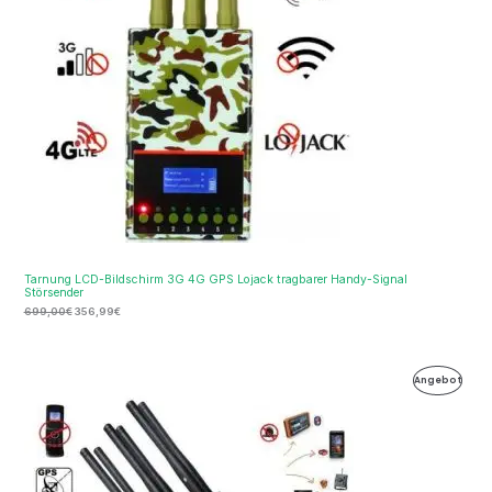
Tarnung LCD-Bildschirm 3G 4G GPS Lojack tragbarer Handy-Signal
Störsender
699,00
€
356,99
€
Ursprünglicher
Aktueller
Produ
Angebot
Preis
Preis
war:
ist:
Im
499,99€
279,99€.
Ange