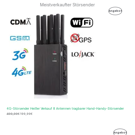
Meistverkaufter Störsender
Ursprünglicher
Aktueller
Produkt
Angebot
Preis
Preis
war:
ist:
Im
499,99€
199,99€.
Angebot
4G-Störsender Heißer Verkauf 8 Antennen tragbarer Hand-Handy-Störsender
499,99
€
199,99
€
Ursprünglicher
Aktueller
Produ
Angebot
Preis
Preis