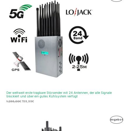
war:
ist:
Im
1.299,00€
789,99€.
Ange
Der weltweit erste tragbare Störsender mit 24 Antennen, der alle Signale
blockiert und über ein gutes Kühlsystem verfügt
1.299,00
€
789,99
€
Ursprünglicher
Aktueller
Produ
Angebot
Preis
Preis
war:
ist:
Im
1.999,99€
1.099,99€.