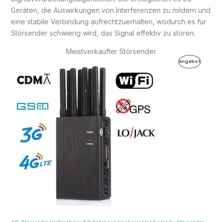
Geräten, die Auswirkungen von Interferenzen zu mildern und
eine stabile Verbindung aufrechtzuerhalten, wodurch es für
Störsender schwierig wird, das Signal effektiv zu stören.
Meistverkaufter Störsender
Ursprünglicher
Aktueller
Produkt
Angebot
Preis
Preis
war:
ist:
Im
499,99€
199,99€.
Angebot