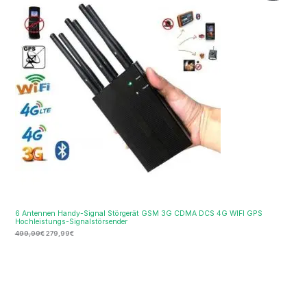
war:
ist:
Im
499,99€
279,99€.
Ange
6 Antennen Handy-Signal Störgerät GSM 3G CDMA DCS 4G WIFI GPS
Hochleistungs-Signalstörsender
499,99
€
279,99
€