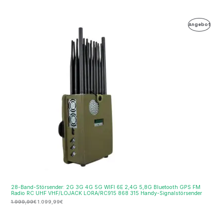
Ursprünglicher
Aktueller
Produ
Angebot
Preis
Preis
war:
ist:
Im
1.999,99€
1.099,99€.
Ange
28-Band-Störsender: 2G 3G 4G 5G WIFI 6E 2,4G 5,8G Bluetooth GPS FM
Radio RC UHF VHF/LOJACK LORA/RC915 868 315 Handy-Signalstörsender
1.999,99
€
1.099,99
€