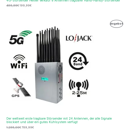
4G-Störsender Heißer Verkauf 8 Antennen tragbarer Hand-Handy-Störsender
499,99
€
199,99
€
Ursprünglicher
Aktueller
Produ
Angebot
Preis
Preis
war:
ist:
Im
1.299,00€
789,99€.
Ange
Der weltweit erste tragbare Störsender mit 24 Antennen, der alle Signale
blockiert und über ein gutes Kühlsystem verfügt
1.299,00
€
789,99
€