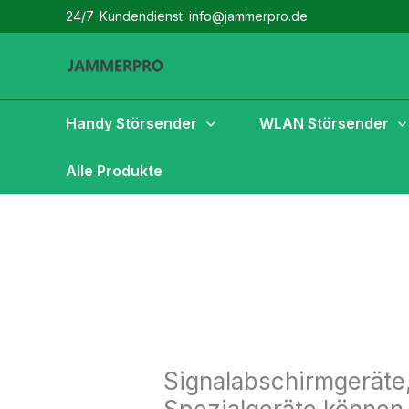
Zum
24/7-Kundendienst: info@jammerpro.de
Inhalt
springen
Handy Störsender
WLAN Störsender
Alle Produkte
Signalabschirmgeräte,