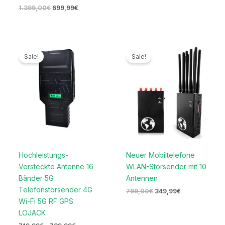
1.399,00
€
699,99
€
Preisspanne:
Ursprünglicher
Aktueller
719,99€
Preis
Preis
Sale!
Sale!
bis
war:
ist:
739,99€
799,00€
349,99€.
Hochleistungs-
Neuer Mobiltelefone
Versteckte Antenne 16
WLAN-Störsender mit 10
Bänder 5G
Antennen
Telefonstörsender 4G
799,00
€
349,99
€
Wi-Fi 5G RF GPS
LOJACK