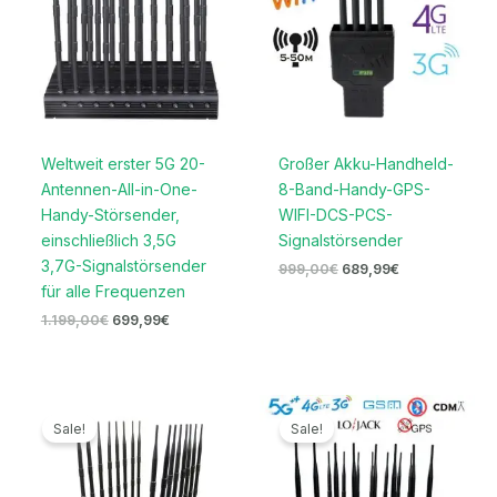
Weltweit erster 5G 20-
Großer Akku-Handheld-
Antennen-All-in-One-
8-Band-Handy-GPS-
Handy-Störsender,
WIFI-DCS-PCS-
einschließlich 3,5G
Signalstörsender
3,7G-Signalstörsender
999,00
€
689,99
€
für alle Frequenzen
1.199,00
€
699,99
€
Ursprünglicher
Aktueller
Ursprünglicher
Aktueller
Preis
Preis
Preis
Preis
Sale!
Sale!
war:
ist:
war:
ist:
1.699,00€
1.169,99€.
2.099,00€
1.099,99€