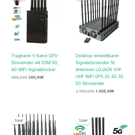
499,00€
269,99€.
2.199,00€
1.599,99€.
Tragbarer 5-Band-GPS-
Desktop-einstellbarer
Störsender mit GSM 3G,
Signalstörsender 16
4G WIFI-Signalblocker
Antennen LOJACK VHF
UHF WIFI GPS 2G 4G 3G
499,00
€
269,99
€
5G Störsender
2.199,00
€
1.599,99
€
Ursprünglicher
Aktueller
Ursprünglicher
Aktueller
Preis
Preis
Preis
Preis
Sale!
Sale!
war:
ist:
war:
ist:
1.199,00€
699,99€.
999,00€
689,99€.