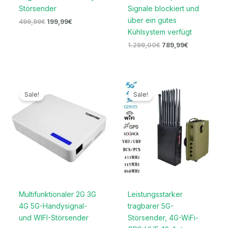
Störsender
Signale blockiert und
über ein gutes
499,99
€
199,99
€
Kühlsystem verfügt
1.299,00
€
789,99
€
Ursprünglicher
Aktueller
Ursprünglicher
Aktueller
Preis
Preis
Preis
Preis
Sale!
Sale!
war:
ist:
war:
ist:
699,00€
329,99€.
1.599,00€
789,99€.
Multifunktionaler 2G 3G
Leistungsstarker
4G 5G-Handysignal-
tragbarer 5G-
und WIFI-Störsender
Störsender, 4G-WiFi-