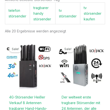
tragbarer
tv
telefon
tv
handy
störsender
störsender
störsender
störsender
kaufen
Alle 20 Ergebnisse werden angezeigt
Ursprünglicher
Aktueller
Ursprünglicher
Aktueller
Preis
Preis
Preis
Preis
Sale!
Sale!
war:
ist:
war:
ist:
499,99€
199,99€.
1.299,00€
789,99€.
4G-Störsender Heißer
Der weltweit erste
Verkauf 8 Antennen
tragbare Störsender mit
tragbarer Hand-Handy-
24 Antennen, der alle