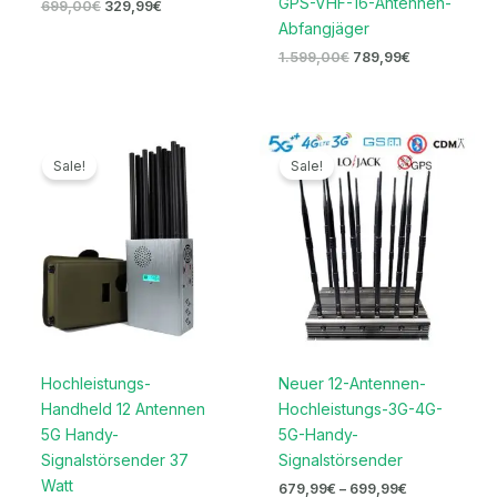
GPS-VHF-16-Antennen-
699,00
€
329,99
€
Abfangjäger
1.599,00
€
789,99
€
Ursprünglicher
Aktueller
Preisspanne:
Preis
Preis
679,99€
Sale!
Sale!
war:
ist:
bis
1.399,00€
699,99€.
699,99€
Hochleistungs-
Neuer 12-Antennen-
Handheld 12 Antennen
Hochleistungs-3G-4G-
5G Handy-
5G-Handy-
Signalstörsender 37
Signalstörsender
Watt
679,99
€
–
699,99
€