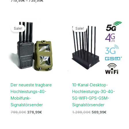
719,99
€
–
739,99
€
Ursprünglicher
Aktueller
Ursprünglicher
Aktueller
Preis
Preis
Preis
Preis
Sale!
Sale!
war:
ist:
war:
ist:
799,00€
376,99€.
1.299,00€
569,99€.
Der neueste tragbare
10-Kanal-Desktop-
Hochleistungs-4G-
Hochleistungs-3G-4G-
Mobilfunk-
5G-WIFI-GPS-GSM-
Signalstörsender
Signalstörsender
799,00
€
376,99
€
1.299,00
€
569,99
€