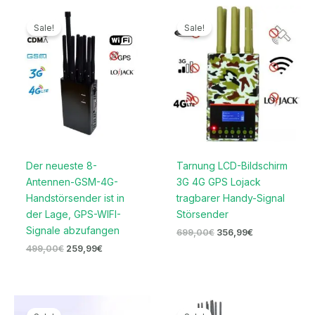
Ursprünglicher
Aktueller
Ursprünglicher
Aktueller
Preis
Preis
Preis
Preis
Sale!
Sale!
war:
ist:
war:
ist:
499,00€
259,99€.
699,00€
356,99€.
Der neueste 8-
Tarnung LCD-Bildschirm
Antennen-GSM-4G-
3G 4G GPS Lojack
Handstörsender ist in
tragbarer Handy-Signal
der Lage, GPS-WIFI-
Störsender
Signale abzufangen
699,00
€
356,99
€
499,00
€
259,99
€
Ursprünglicher
Aktueller
Preisspanne:
Preis
Preis
559,99€