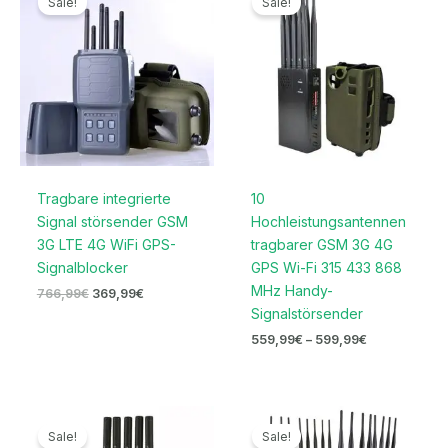
Sale!
Sale!
war:
ist:
bis
766,99€
369,99€.
599,99€
Tragbare integrierte
10
Signal störsender GSM
Hochleistungsantennen
3G LTE 4G WiFi GPS-
tragbarer GSM 3G 4G
Signalblocker
GPS Wi-Fi 315 433 868
MHz Handy-
766,99
€
369,99
€
Signalstörsender
559,99
€
–
599,99
€
Ursprünglicher
Aktueller
Ursprünglicher
Aktueller
Preis
Preis
Preis
Preis
Sale!
Sale!
war:
ist:
war:
ist: