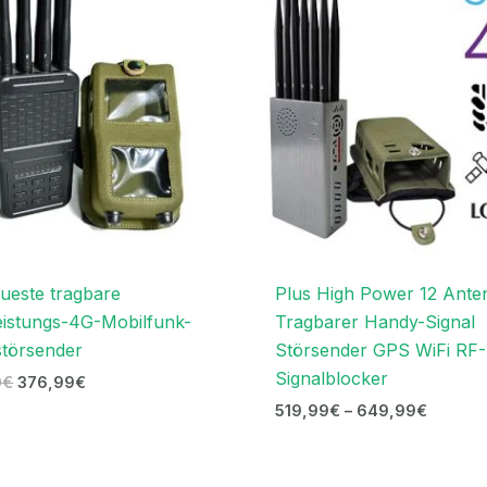
799,00€
376,99€.
649,99
ueste tragbare
Plus High Power 12 Ant
istungs-4G-Mobilfunk-
Tragbarer Handy-Signal
störsender
Störsender GPS WiFi RF-
Signalblocker
0
€
376,99
€
519,99
€
–
649,99
€