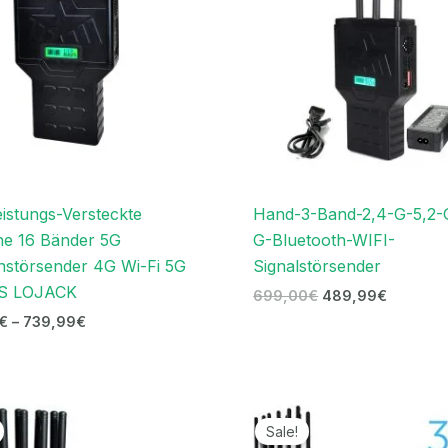
istungs-Versteckte
Hand-3-Band-2,4-G-5,2-
ne 16 Bänder 5G
G-Bluetooth-WIFI-
nstörsender 4G Wi-Fi 5G
Signalstörsender
S LOJACK
699,00
€
489,99
€
€
–
739,99
€
Ursprünglicher
Aktueller
Preissp
Preis
Preis
519,99
Sale!
war:
ist:
bis