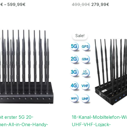
9
€
–
599,99
€
499,99
€
279,99
€
Ursprünglicher
Aktueller
Ursprünglicher
Aktuell
Preis
Preis
Preis
Preis
Sale!
war:
ist:
war:
ist:
1.199,00€
699,99€.
1.499,00€
679,99
it erster 5G 20-
18-Kanal-Mobiltelefon-Wi
en-All-in-One-Handy-
UHF-VHF-Lojack-