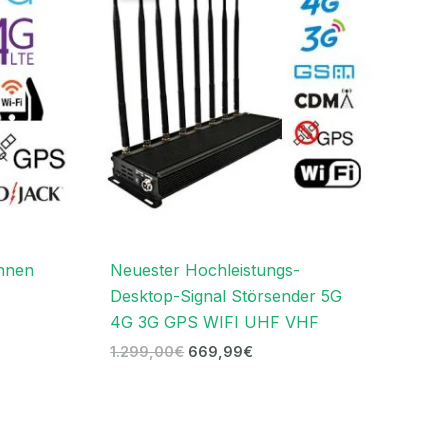
€
1.299,00€
669,99€.
ennen
Neuester Hochleistungs-
Desktop-Signal Störsender 5G
4G 3G GPS WIFI UHF VHF
1.299,00
€
669,99
€