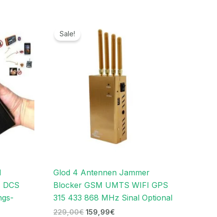
r
Ursprünglicher
Aktueller
Preis
Preis
Sale!
war:
ist:
.
229,00€
159,99€.
l
Glod 4 Antennen Jammer
A DCS
Blocker GSM UMTS WIFI GPS
ngs-
315 433 868 MHz Sinal Optional
229,00
€
159,99
€