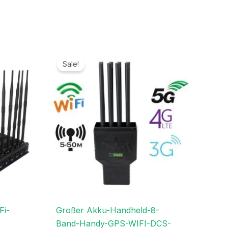
er
Ursprünglicher
Aktueller
Preis
Preis
Sale!
war:
ist:
€.
999,00€
689,99€.
Fi-
Großer Akku-Handheld-8-
Band-Handy-GPS-WIFI-DCS-