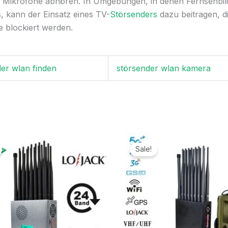
e Mikrofone abhören. In Umgebungen, in denen Fernsehbild
, kann der Einsatz eines TV-
Störsenders
dazu beitragen, d
 blockiert werden.
er wlan finden
störsender wlan kamera
Ursprünglicher
Aktueller
Ursprünglicher
Aktuell
Preis
Preis
Preis
Preis
Sale!
war:
ist:
war:
ist:
1.299,00€
789,99€.
1.599,00€
789,99