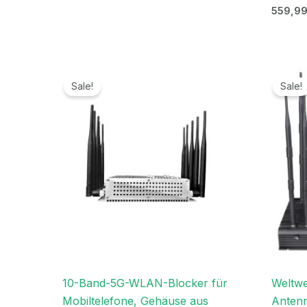
559,9
Ursprünglicher
Aktueller
Preis
Preis
Sale!
Sale!
war:
ist:
699,00€
399,99€.
10-Band-5G-WLAN-Blocker für
Weltwe
Mobiltelefone, Gehäuse aus
Antenn