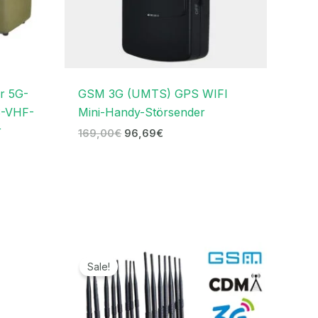
er 5G-
GSM 3G (UMTS) GPS WIFI
S-VHF-
Mini-Handy-Störsender
r
169,00
€
96,69
€
r
Ursprünglicher
Aktueller
Preis
Preis
Sale!
war:
ist:
.
1.999,00€
999,99€.