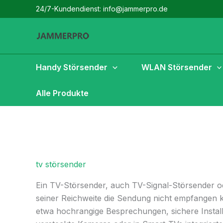
Zum
24/7-Kundendienst: info@jammerpro.de
Inhalt
springen
Handy Störsender
WLAN Störsender
Alle Produkte
tv störsender
Ein TV-Störsender, auch TV-Signal-Störsender ode
seiner Reichweite die Sendung nicht empfangen 
etwa hochrangige Besprechungen, sichere Instal