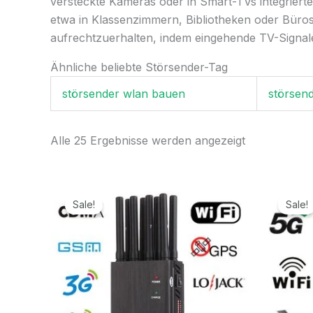
versteckte Kameras oder in Smart-TVs integriert
etwa in Klassenzimmern, Bibliotheken oder Büros
aufrechtzuerhalten, indem eingehende TV-Signale
Ähnliche beliebte Störsender-Tag
störsender wlan bauen
störsend
Alle 25 Ergebnisse werden angezeigt
Ursprünglicher
Aktueller
Preis
Preis
Sale!
Sale!
war:
ist:
499,99€
199,99€.