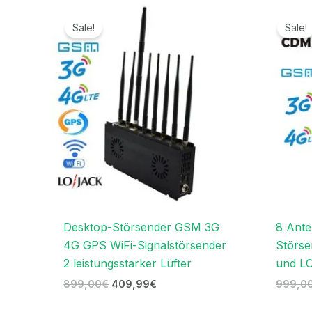
Ursprünglicher
Aktueller
Preis
Preis
Sale!
Sale!
war:
ist:
899,00€
409,99€.
Desktop-Störsender GSM 3G
8 Ante
4G GPS WiFi-Signalstörsender
Störse
2 leistungsstarker Lüfter
und L
899,00
€
409,99
€
999,0