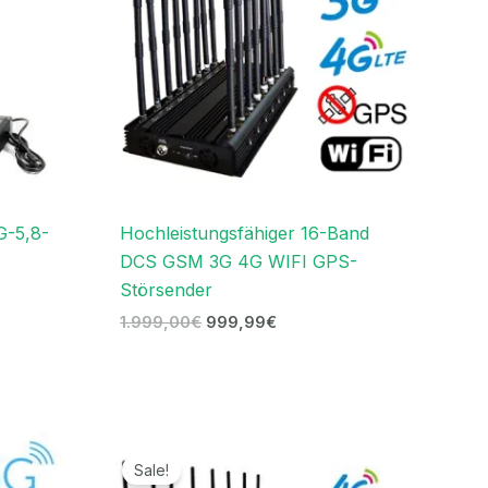
G-5,8-
Hochleistungsfähiger 16-Band
DCS GSM 3G 4G WIFI GPS-
Störsender
1.999,00
€
999,99
€
anne:
Ursprünglicher
Aktueller
€
Preis
Preis
Sale!
war:
ist: