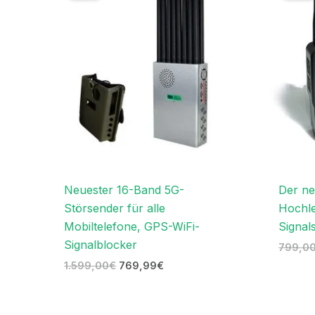
1.599,00€
769,99€.
Neuester 16-Band 5G-
Der ne
Störsender für alle
Hochle
Mobiltelefone, GPS-WiFi-
Signal
Signalblocker
799,0
1.599,00
€
769,99
€