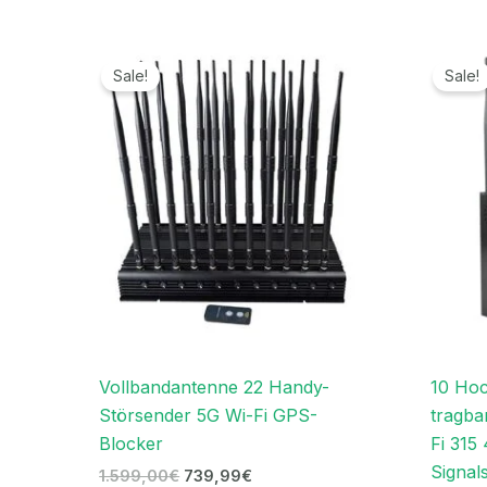
Ursprünglicher
Aktueller
Preis
Preis
Sale!
Sale!
war:
ist:
1.599,00€
739,99€.
Vollbandantenne 22 Handy-
10 Hoc
Störsender 5G Wi-Fi GPS-
tragb
Blocker
Fi 315
Signal
1.599,00
€
739,99
€