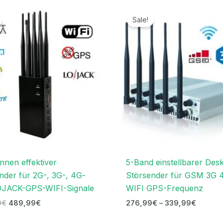
Ursprünglicher
Aktueller
Preissp
Preis
Preis
276,99
Sale!
war:
ist:
bis
999,00€
489,99€.
339,99
nnen effektiver
5-Band einstellbarer Des
nder für 2G-, 3G-, 4G-
Störsender für GSM 3G 
OJACK-GPS-WIFI-Signale
WIFI GPS-Frequenz
0
€
489,99
€
276,99
€
–
339,99
€