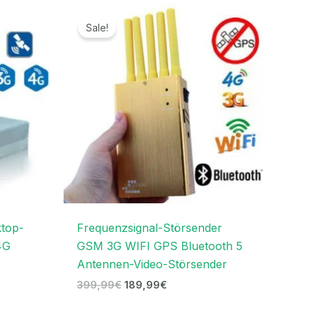
anne:
Ursprünglicher
Aktueller
€
Preis
Preis
Sale!
war:
ist:
€
399,99€
189,99€.
ktop-
Frequenzsignal-Störsender
4G
GSM 3G WIFI GPS Bluetooth 5
Antennen-Video-Störsender
399,99
€
189,99
€