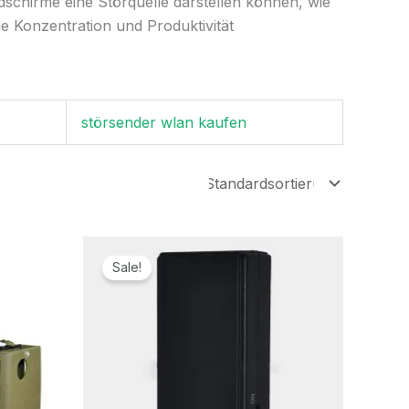
schirme eine Störquelle darstellen können, wie
ie Konzentration und Produktivität
störsender wlan kaufen
er
Ursprünglicher
Aktueller
Preis
Preis
Sale!
war:
ist:
€.
169,00€
96,69€.