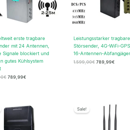
ltweit erste tragbare
Leistungsstarker tragbar
nder mit 24 Antennen,
Störsender, 4G-WiFi-GP
e Signale blockiert und
16-Antennen-Abfangjäge
in gutes Kühlsystem
1.599,00
€
789,99
€
t
00
€
789,99
€
Preisspanne:
Ursprünglicher
Aktuelle
719,99€
Preis
Preis
Sale!
bis
war:
ist:
739,99€
699,00€
489,99€