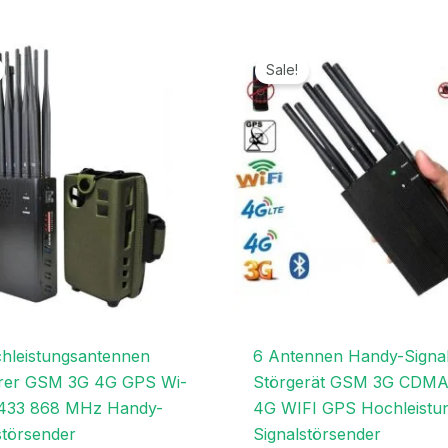
Preisspanne:
Ursprünglicher
Aktuelle
559,99€
Preis
Preis
Sale!
bis
war:
ist:
599,99€
499,99€
279,99€
hleistungsantennen
6 Antennen Handy-Signa
arer GSM 3G 4G GPS Wi-
Störgerät GSM 3G CDM
 433 868 MHz Handy-
4G WIFI GPS Hochleistu
störsender
Signalstörsender