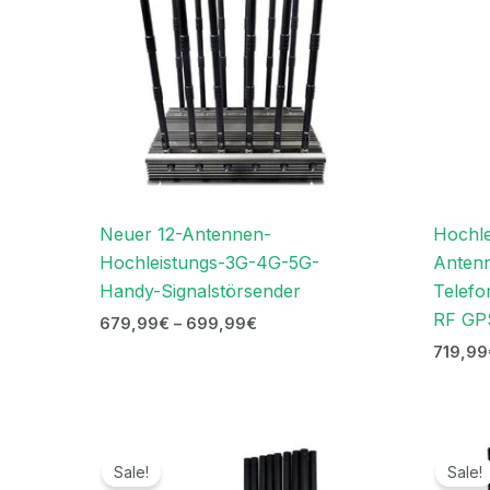
Neuer 12-Antennen-
Hochle
Hochleistungs-3G-4G-5G-
Anten
Handy-Signalstörsender
Telefo
RF GP
679,99
€
–
699,99
€
719,99
Ursprünglicher
Aktueller
Preis
Preis
Sale!
Sale!
war:
ist: