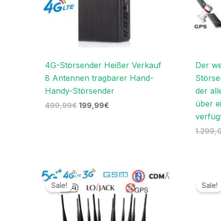
4G-Störsender Heißer Verkauf
Der we
8 Antennen tragbarer Hand-
Störse
Handy-Störsender
der all
über e
499,99
€
199,99
€
verfüg
1.299,
Preisspanne:
679,99€
Sale!
Sale!
bis
699,99€