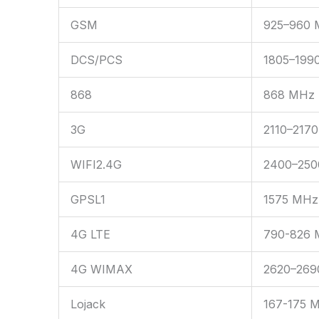
GSM
925–960
DCS/PCS
1805–199
868
868 MHz
3G
2110–217
WIFI2.4G
2400–25
GPSL1
1575 MHz
4G LTE
790-826 
4G WIMAX
2620–269
Lojack
167-175 