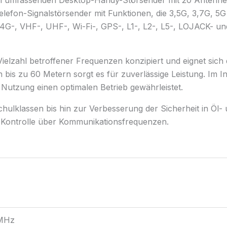
inen umfassenden Desktop-Handy-Störsender mit 20 Antenn
telefon-Signalstörsender mit Funktionen, die 3,5G, 3,7G,
4G-, VHF-, UHF-, Wi-Fi-, GPS-, L1-, L2-, L5-, LOJACK- u
 Vielzahl betroffener Frequenzen konzipiert und eignet sich
 bis zu 60 Metern sorgt es für zuverlässige Leistung. Im I
r Nutzung einen optimalen Betrieb gewährleistet.
lklassen bis hin zur Verbesserung der Sicherheit in Öl- u
 Kontrolle über Kommunikationsfrequenzen.
MHz