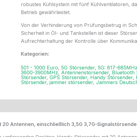
robustes Kühlsystem mit fünf Kühlventilatoren, d
Betrieb gewährleistet.
Von der Verhinderung von Prüfungsbetrug in Schu
Sicherheit in Öl- und Tankstellen ist dieser Störs
Aufrechterhaltung der Kontrolle über Kommunika
Kategorien:
501 - 1000 Euro
,
5G Störsender
,
5G: 617-685MHz
3600-3900MHz
,
Antennenstörsender
,
Bluetooth 
Störsender
,
GPS Störsender
,
Handy Störsender
,
Störsender
,
jammer störsender
,
Jammers Deutsc
ezensionen (0)
t 20 Antennen, einschließlich 3,5G 3,7G-Signalstörsende