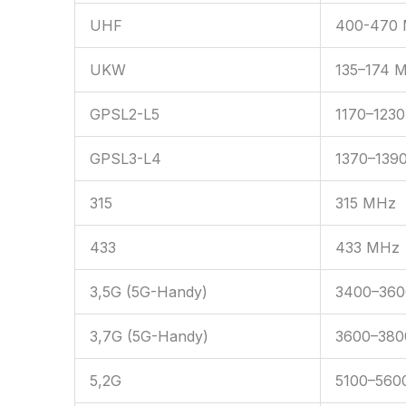
UHF
400-470
UKW
135–174 
GPSL2-L5
1170–123
GPSL3-L4
1370–139
315
315 MHz
433
433 MHz
3,5G (5G-Handy)
3400–36
3,7G (5G-Handy)
3600–38
5,2G
5100–560