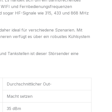
en. Es handelt sich um ein bahnbrechendes
 5G WIFI und Fernbedienungsfrequenzen
nd sogar HF-Signale wie 315, 433 und 868 MHz
 daher ideal für verschiedene Szenarien. Mit
nneren verfügt es über ein robustes Kühlsystem
nd Tankstellen ist dieser Störsender eine
Durchschnittlicher Out-
Macht setzen
35 dBm