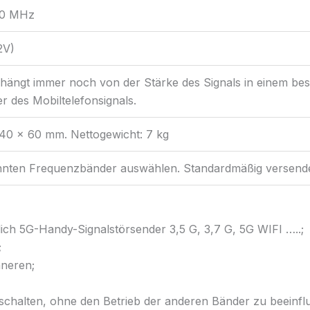
00 MHz
2V)
hängt immer noch von der Stärke des Signals in einem be
r des Mobiltelefonsignals.
40 x 60 mm. Nettogewicht: 7 kg
nnten Frequenzbänder auswählen. Standardmäßig versende
lich 5G-Handy-Signalstörsender 3,5 G, 3,7 G, 5G WIFI …..;
;
nneren;
schalten, ohne den Betrieb der anderen Bänder zu beeinfl