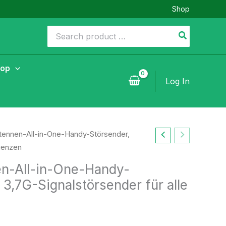
Shop
Search
for:
hop
Log In
ntennen-All-in-One-Handy-Störsender,
quenzen
en-All-in-One-Handy-
 3,7G-Signalstörsender für alle