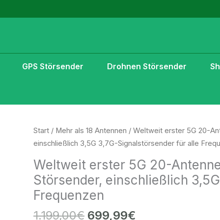
GPS Störsender
Drohnen Störsender
S
Ursprünglicher
Aktueller
Weltweit
Start
/
Mehr als 18 Antennen
/ Weltweit erster 5G 20-A
Preis
Preis
erster
einschließlich 3,5G 3,7G-Signalstörsender für alle Fre
war:
ist:
5G
Weltweit erster 5G 20-Antenn
1.199,00€
699,99€.
20-
Störsender, einschließlich 3,5G
Antennen-
Frequenzen
All-
in-
1.199,00
€
699,99
€
One-