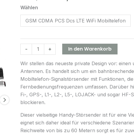
Wählen
Handy-
Störsender,
GSM CDMA PCS Dcs LTE WiFi Mobiltelefon
einschließlich
3,5G
3,7G-
Signalstörsender
In den Warenkorb
-
+
für
alle
Wir stellen das neueste private Design vor: ein
Frequenzen
Antennen. Es handelt sich um ein bahnbrechendes
Menge
Mobiltelefon-Signalstörsender mit Funktionen, di
Fernbedienungsfrequenzen umfassen. Darüber hi
Fi-, GPS-, L1-, L2-, L5-, LOJACK- und sogar HF-S
blockieren.
Dieser vielseitige Handy-Störsender ist für eine V
eignet sich daher ideal für verschiedene Szenarie
Reichweite von bis zu 60 Metern sorgt es für zuve