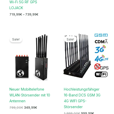
Wi-Fi 5G RF GPS
LOJACK
719,99
€
–
739,99
€
Ursprünglicher
Aktueller
Ursprünglicher
Aktueller
Preis
Preis
Preis
Preis
Sale!
Sale!
war:
ist:
war:
ist:
799,00€
349,99€.
1.999,00€
999,99€.
Neuer Mobiltelefone
Hochleistungsfähiger
WLAN-Störsender mit 10
16-Band DCS GSM 3G
Antennen
4G WIFI GPS-
Störsender
799,00
€
349,99
€
1.999,00
€
999,99
€