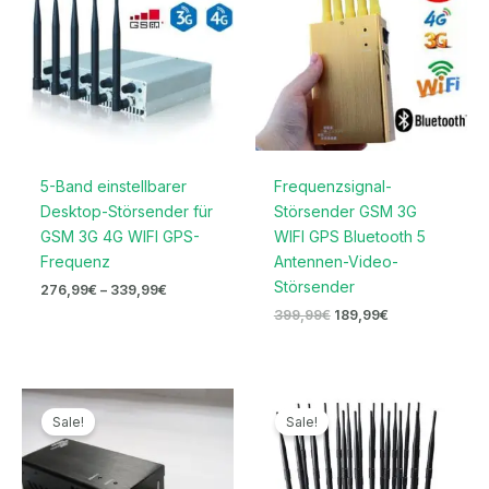
5-Band einstellbarer
Frequenzsignal-
Desktop-Störsender für
Störsender GSM 3G
GSM 3G 4G WIFI GPS-
WIFI GPS Bluetooth 5
Frequenz
Antennen-Video-
Störsender
276,99
€
–
339,99
€
399,99
€
189,99
€
Ursprünglicher
Aktueller
Ursprünglicher
Aktueller
Preis
Preis
Preis
Preis
Sale!
Sale!
war:
ist:
war:
ist:
299,00€
149,99€.
1.599,00€
739,99€.