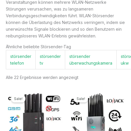
Veranstaltungen können mehrere WLAN-Netzwerke
Störungen verursachen, was zu langsameren
Verbindungsgeschwindigkeiten führt. WLAN-Störsender
können die Überlastung des Netzwerks verringern, indem sie
unerwünschte Signale blockieren und so den Benutzern ein
reibungsloseres WLAN-Erlebnis gewährleisten.
Ähnliche beliebte Störsender-Tag
störsender
störsender
störsender
stör
telefon
tv
überwachungskamera
ukw
Alle 22 Ergebnisse werden angezeigt
Ursprünglicher
Aktueller
Ursprünglicher
Aktueller
Preis
Preis
Preis
Preis
Sale!
Sale!
war:
ist:
war:
ist:
499,99€
199,99€.
1.299,00€
789,99€.