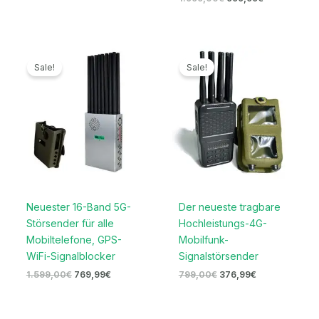
Ursprünglicher
Aktueller
Ursprünglicher
Aktueller
Preis
Preis
Preis
Preis
Sale!
Sale!
war:
ist:
war:
ist:
1.599,00€
769,99€.
799,00€
376,99€.
Neuester 16-Band 5G-
Der neueste tragbare
Störsender für alle
Hochleistungs-4G-
Mobiltelefone, GPS-
Mobilfunk-
WiFi-Signalblocker
Signalstörsender
1.599,00
€
769,99
€
799,00
€
376,99
€