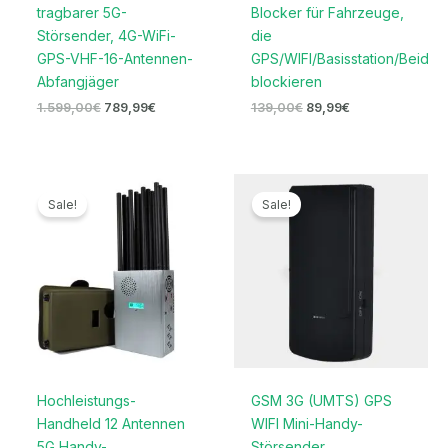
tragbarer 5G-
Blocker für Fahrzeuge,
Störsender, 4G-WiFi-
die
GPS-VHF-16-Antennen-
GPS/WIFI/Basisstation/Beidou
Abfangjäger
blockieren
1.599,00
€
789,99
€
139,00
€
89,99
€
Ursprünglicher
Aktueller
Ursprünglicher
Aktueller
Preis
Preis
Preis
Preis
Sale!
Sale!
war:
ist:
war:
ist:
1.399,00€
699,99€.
169,00€
96,69€.
Hochleistungs-
GSM 3G (UMTS) GPS
Handheld 12 Antennen
WIFI Mini-Handy-
5G Handy-
Störsender