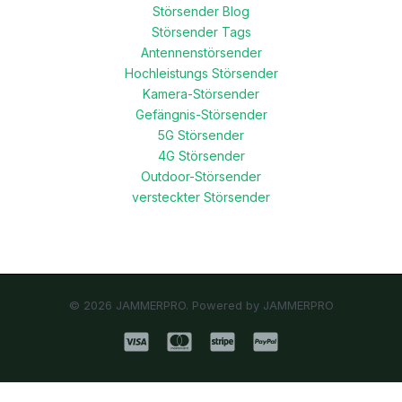
Störsender Blog
Störsender Tags
Antennenstörsender
Hochleistungs Störsender
Kamera-Störsender
Gefängnis-Störsender
5G Störsender
4G Störsender
Outdoor-Störsender
versteckter Störsender
© 2026 JAMMERPRO. Powered by JAMMERPRO