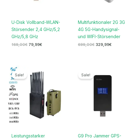
U-Disk Vollband-WLAN-
Multifunktionaler 2G 3G
Störsender 2,4 GHz/5,2
4G 5G-Handysignal-
GHz/5,8 GHz
und WIFI-Störsender
169,00
€
79,99
€
699,00
€
329,99
€
Ursprünglicher
Aktueller
Ursprünglicher
Aktueller
Preis
Preis
Preis
Preis
Sale!
Sale!
war:
ist:
war:
ist:
1.599,00€
789,99€.
139,00€
89,99€.
Leistungsstarker
G9 Pro Jammer GPS-