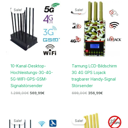
Ursprünglicher
Aktueller
Ursprünglicher
Aktueller
Preis
Preis
Preis
Preis
Sale!
Sale!
war:
ist:
war:
ist:
1.299,00€
569,99€.
699,00€
356,99€.
10-Kanal-Desktop-
Tarnung LCD-Bildschirm
Hochleistungs-3G-4G-
3G 4G GPS Lojack
5G-WIFI-GPS-GSM-
tragbarer Handy-Signal
Signalstörsender
Störsender
1.299,00
€
569,99
€
699,00
€
356,99
€
Preisspanne:
Ursprünglicher
Aktueller
276,99€
Preis
Preis
Sale!
Sale!
bis
war:
ist:
339,99€
399,99€
189,99€.