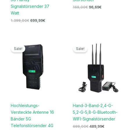
Signalstörsender 37
169,00
€
96,69
€
Watt
1.399,00
€
699,99
€
Preisspanne:
Ursprünglicher
Aktueller
719,99€
Preis
Preis
Sale!
Sale!
bis
war:
ist:
739,99€
699,00€
489,99€.
Hochleistungs-
Hand-3-Band-2,4-G-
Versteckte Antenne 16
5,2-G-5,8-G-Bluetooth-
Bänder 5G
WIFI-Signalstörsender
Telefonstörsender 4G
699,00
€
489,99
€