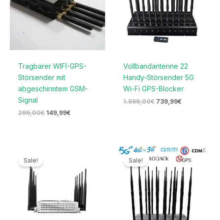
Tragbarer WIFI-GPS-
Vollbandantenne 22
Störsender mit
Handy-Störsender 5G
abgeschirmtem GSM-
Wi-Fi GPS-Blocker
Signal
1.599,00
€
739,99
€
299,00
€
149,99
€
Ursprünglicher
Aktueller
Ursprünglicher
Aktueller
Preis
Preis
Preis
Preis
Sale!
Sale!
war:
ist:
war:
ist:
699,00€
399,99€.
2.099,00€
1.099,99€