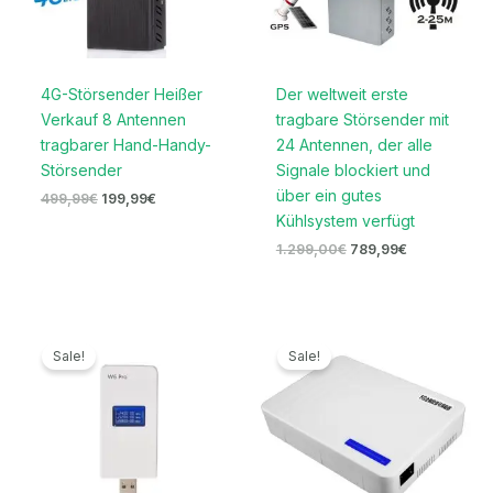
4G-Störsender Heißer
Der weltweit erste
Verkauf 8 Antennen
tragbare Störsender mit
tragbarer Hand-Handy-
24 Antennen, der alle
Störsender
Signale blockiert und
über ein gutes
499,99
€
199,99
€
Kühlsystem verfügt
1.299,00
€
789,99
€
Ursprünglicher
Aktueller
Ursprünglicher
Aktueller
Preis
Preis
Preis
Preis
Sale!
Sale!
war:
ist:
war:
ist:
169,00€
79,99€.
699,00€
329,99€.