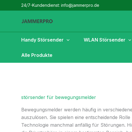
Zum
24/7-Kundendienst: info@jammerpro.de
Inhalt
springen
Handy Störsender
WLAN Störsender
Alle Produkte
störsender für bewegungsmelder
Bewegungsmelder werden häufig in verschiedene
auszulösen. Sie spielen eine entscheidende Rol
Technologie manchmal anfällig für Störungen.