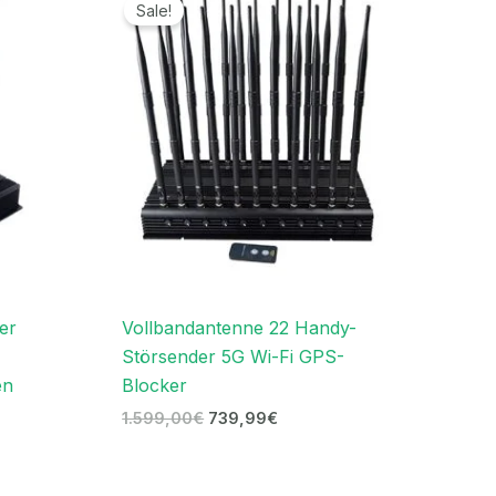
Preis
Preis
Sale!
war:
ist:
.
1.599,00€
739,99€.
er
Vollbandantenne 22 Handy-
Störsender 5G Wi-Fi GPS-
en
Blocker
1.599,00
€
739,99
€