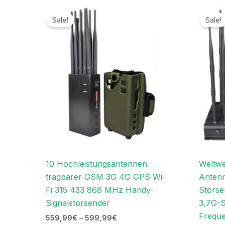
Preisspanne:
559,99€
Sale!
Sale!
bis
599,99€
10 Hochleistungsantennen
Weltwe
tragbarer GSM 3G 4G GPS Wi-
Antenn
Fi 315 433 868 MHz Handy-
Störse
Signalstörsender
3,7G-S
Frequ
559,99
€
–
599,99
€