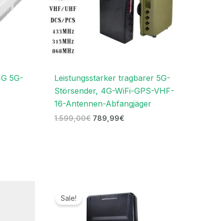
4G 5G-
Leistungsstarker tragbarer 5G-
Störsender, 4G-WiFi-GPS-VHF-
16-Antennen-Abfangjäger
1.599,00
€
789,99
€
Preisspanne:
719,99€
Sale!
bis
739,99€