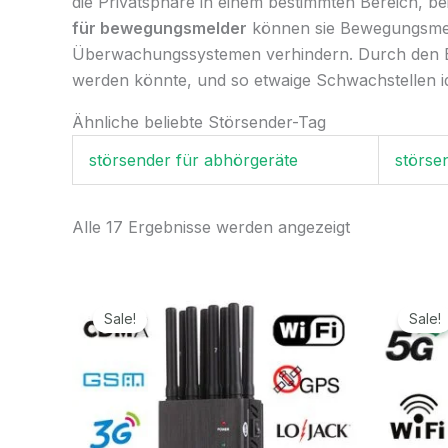
die Privatsphäre in einem bestimmten Bereich, 
für bewegungsmelder
können sie Bewegungsmeld
Überwachungssystemen verhindern. Durch den Ei
werden könnte, und so etwaige Schwachstellen i
Ähnliche beliebte Störsender-Tag
störsender für abhörgeräte
störse
Alle 17 Ergebnisse werden angezeigt
Ursprünglicher
Aktueller
Preis
Preis
Sale!
Sale!
war:
ist:
499,99€
199,99€.