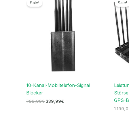
Preis
Preis
Sale!
Sale!
war:
ist:
799,00€
339,99€.
10-Kanal-Mobiltelefon-Signal
Leistu
Blocker
Störs
GPS-Bl
799,00
€
339,99
€
1.199,