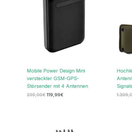
Mobile Power Design Mini
Hochle
versteckter GSM-GPS-
Anten
Störsender mit 4 Antennen
Signal
239,00
€
119,99
€
1.399,
Ursprünglicher
Aktueller