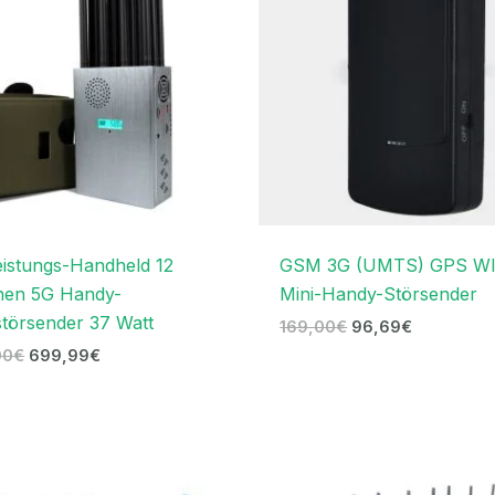
istungs-Handheld 12
GSM 3G (UMTS) GPS WI
nen 5G Handy-
Mini-Handy-Störsender
störsender 37 Watt
169,00
€
96,69
€
00
€
699,99
€
Ursprünglicher
Aktueller
Ursprünglicher
Aktuelle