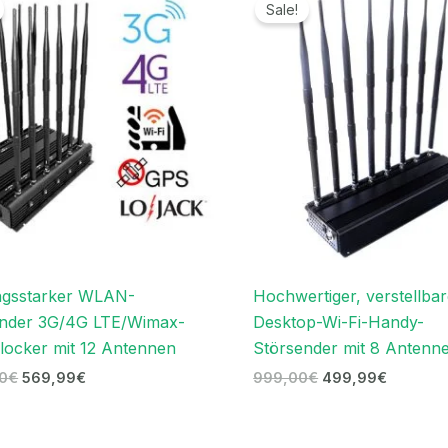
Preis
Preis
Preis
Preis
Sale!
war:
ist:
war:
ist:
1.199,00€
569,99€.
999,00€
499,99€
ngsstarker WLAN-
Hochwertiger, verstellbar
ender 3G/4G LTE/Wimax-
Desktop-Wi-Fi-Handy-
ocker mit 12 Antennen
Störsender mit 8 Antenn
00
€
569,99
€
999,00
€
499,99
€