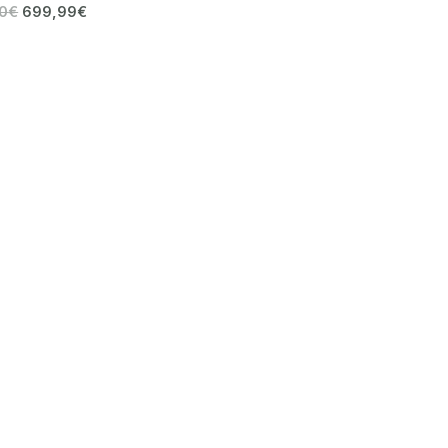
00
€
699,99
€