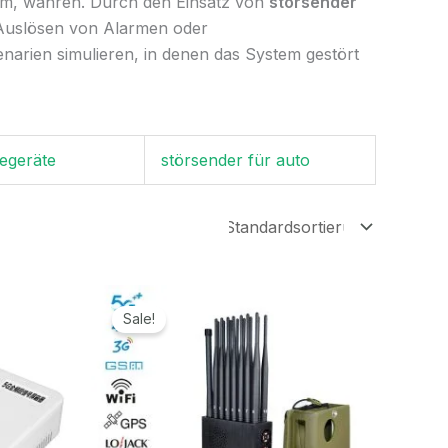
aum, wahren. Durch den Einsatz von
störsender
Auslösen von Alarmen oder
rien simulieren, in denen das System gestört
egeräte
störsender für auto
r
Ursprünglicher
Aktueller
Preis
Preis
Sale!
war:
ist:
.
1.599,00€
789,99€.