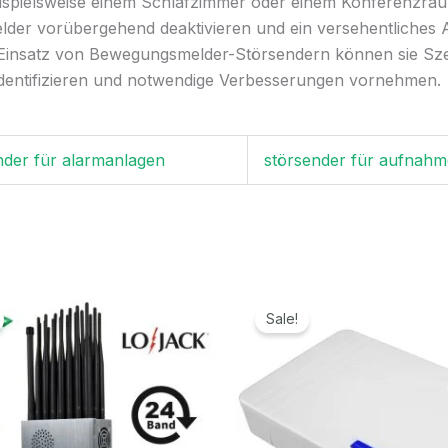
beispielsweise einem Schlafzimmer oder einem Konferenzr
er vorübergehend deaktivieren und ein versehentliches 
nsatz von Bewegungsmelder-Störsendern können sie Szena
dentifizieren und notwendige Verbesserungen vornehmen.
nder für alarmanlagen
störsender für aufnahm
Ursprünglicher
Aktueller
Ursprünglicher
Aktuelle
Preis
Preis
Preis
Preis
Sale!
war:
ist:
war:
ist:
1.299,00€
789,99€.
699,00€
329,99€