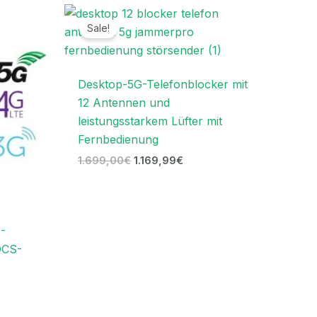
r
Ursprünglicher
Aktueller
Preis
Preis
Sale!
war:
ist:
.
1.699,00€
1.169,99€.
Desktop-5G-Telefonblocker mit
12 Antennen und
leistungsstarkem Lüfter mit
Fernbedienung
1.699,00
€
1.169,99
€
-
DCS-