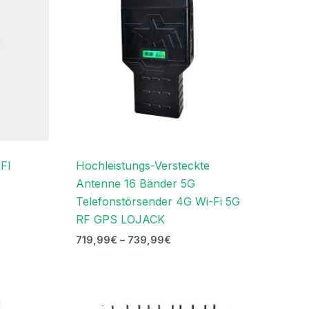
FI
Hochleistungs-Versteckte
Antenne 16 Bänder 5G
Telefonstörsender 4G Wi-Fi 5G
RF GPS LOJACK
719,99
€
–
739,99
€
r
Ursprünglicher
Aktueller