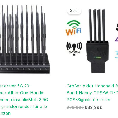
Ursprünglicher
Aktueller
Ursprünglicher
Aktuelle
Preis
Preis
Preis
Preis
Sale!
war:
ist:
war:
ist:
1.199,00€
699,99€.
999,00€
689,99€
it erster 5G 20-
Großer Akku-Handheld-8
en-All-in-One-Handy-
Band-Handy-GPS-WIFI-
nder, einschließlich 3,5G
PCS-Signalstörsender
ignalstörsender für alle
999,00
€
689,99
€
enzen