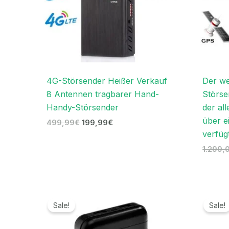
4G-Störsender Heißer Verkauf
Der we
8 Antennen tragbarer Hand-
Störse
Handy-Störsender
der all
über e
499,99
€
199,99
€
verfüg
1.299,
Ursprünglicher
Aktueller
Preis
Preis
Sale!
Sale!
war:
ist:
239,00€
119,99€.