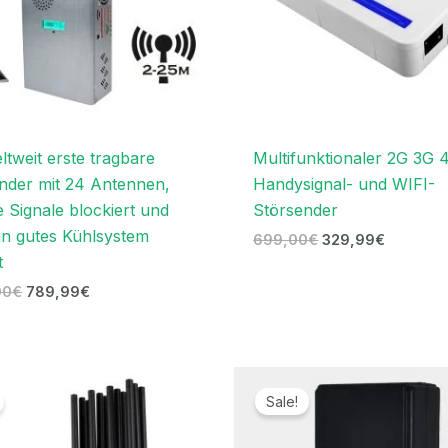
ltweit erste tragbare
Multifunktionaler 2G 3G 
nder mit 24 Antennen,
Handysignal- und WIFI-
e Signale blockiert und
Störsender
in gutes Kühlsystem
699,00
€
329,99
€
t
00
€
789,99
€
Ursprünglicher
Aktueller
Ursprünglicher
Aktueller
Preis
Preis
Preis
Preis
Sale!
war:
ist:
war:
ist:
1.399,00€
699,99€.
169,00€
96,69€.