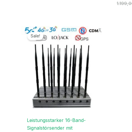
1.199,
Ursprünglicher
Aktueller
Preis
Preis
Sale!
war:
ist:
2.099,00€
1.099,99€.
Leistungsstarker 16-Band-
Signalstörsender mit