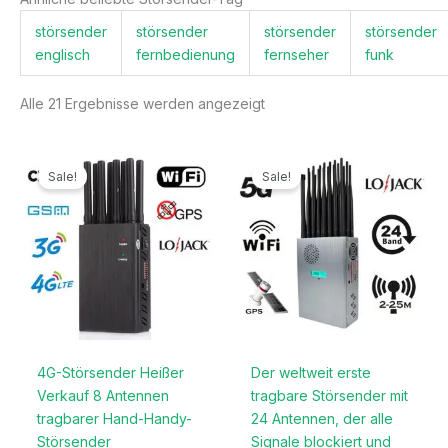
störsender
störsender
störsender
störsender
englisch
fernbedienung
fernseher
funk
Alle 21 Ergebnisse werden angezeigt
Ursprünglicher
Aktueller
Ursprünglicher
Aktueller
Preis
Preis
Preis
Preis
Sale!
Sale!
war:
ist:
war:
ist:
499,99€
199,99€.
1.299,00€
789,99€.
4G-Störsender Heißer
Der weltweit erste
Verkauf 8 Antennen
tragbare Störsender mit
tragbarer Hand-Handy-
24 Antennen, der alle
Störsender
Signale blockiert und