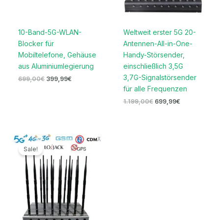
10-Band-5G-WLAN-
Weltweit erster 5G 20-
Blocker für
Antennen-All-in-One-
Mobiltelefone, Gehäuse
Handy-Störsender,
aus Aluminiumlegierung
einschließlich 3,5G
3,7G-Signalstörsender
699,00
€
399,99
€
für alle Frequenzen
1.199,00
€
699,99
€
Ursprünglicher
Aktueller
Preis
Preis
Sale!
war:
ist:
2.099,00€
1.099,99€.