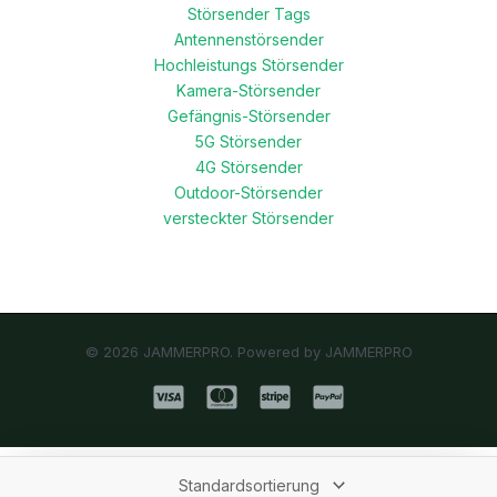
Störsender Tags
Antennenstörsender
Hochleistungs Störsender
Kamera-Störsender
Gefängnis-Störsender
5G Störsender
4G Störsender
Outdoor-Störsender
versteckter Störsender
© 2026 JAMMERPRO. Powered by JAMMERPRO