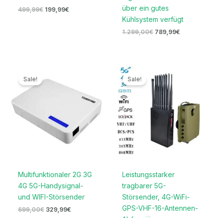
über ein gutes
499,99
€
199,99
€
Kühlsystem verfügt
1.299,00
€
789,99
€
Ursprünglicher
Aktueller
Ursprünglicher
Aktueller
Preis
Preis
Preis
Preis
Sale!
Sale!
war:
ist:
war:
ist:
699,00€
329,99€.
1.599,00€
789,99€.
Multifunktionaler 2G 3G
Leistungsstarker
4G 5G-Handysignal-
tragbarer 5G-
und WIFI-Störsender
Störsender, 4G-WiFi-
GPS-VHF-16-Antennen-
699,00
€
329,99
€