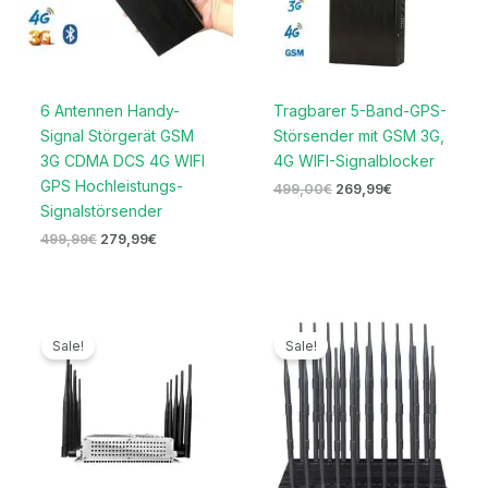
6 Antennen Handy-
Tragbarer 5-Band-GPS-
Signal Störgerät GSM
Störsender mit GSM 3G,
3G CDMA DCS 4G WIFI
4G WIFI-Signalblocker
GPS Hochleistungs-
499,00
€
269,99
€
Signalstörsender
499,99
€
279,99
€
Ursprünglicher
Aktueller
Ursprünglicher
Aktueller
Preis
Preis
Preis
Preis
Sale!
Sale!
war:
ist:
war:
ist:
699,00€
399,99€.
1.199,00€
699,99€.