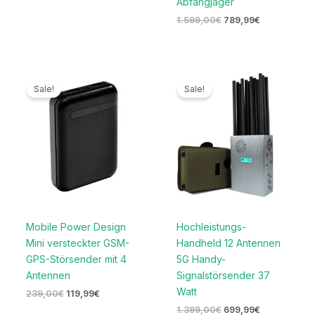
Abfangjäger
1.599,00
€
789,99
€
Ursprünglicher
Aktueller
Ursprünglicher
Aktueller
Preis
Preis
Preis
Preis
Sale!
Sale!
war:
ist:
war:
ist:
239,00€
119,99€.
1.399,00€
699,99€.
Mobile Power Design
Hochleistungs-
Mini versteckter GSM-
Handheld 12 Antennen
GPS-Störsender mit 4
5G Handy-
Antennen
Signalstörsender 37
Watt
239,00
€
119,99
€
1.399,00
€
699,99
€