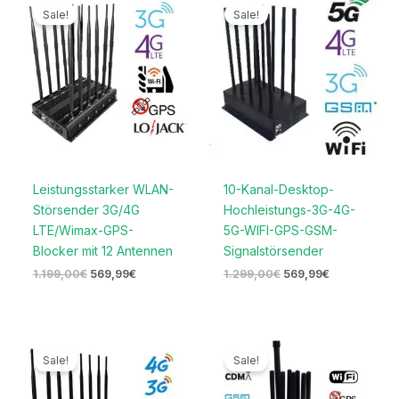
Preis
Preis
Preis
Preis
Sale!
Sale!
war:
ist:
war:
ist:
1.199,00€
569,99€.
1.299,00€
569,99€.
Leistungsstarker WLAN-
10-Kanal-Desktop-
Störsender 3G/4G
Hochleistungs-3G-4G-
LTE/Wimax-GPS-
5G-WIFI-GPS-GSM-
Blocker mit 12 Antennen
Signalstörsender
1.199,00
€
569,99
€
1.299,00
€
569,99
€
Ursprünglicher
Aktueller
Ursprünglicher
Aktueller
Preis
Preis
Preis
Preis
Sale!
Sale!
war:
ist:
war:
ist:
1.299,00€
669,99€.
499,00€
259,99€.