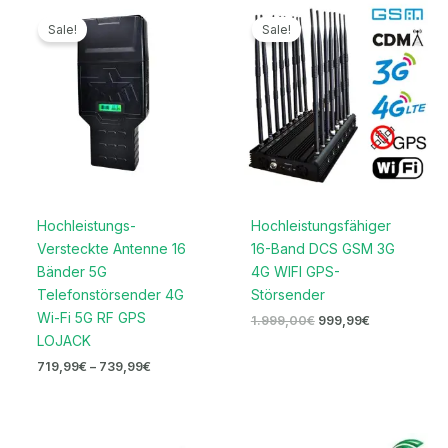
Preisspanne:
Ursprünglicher
Aktueller
719,99€
Preis
Preis
Sale!
Sale!
bis
war:
ist:
739,99€
1.999,00€
999,99€.
Hochleistungs-
Hochleistungsfähiger
Versteckte Antenne 16
16-Band DCS GSM 3G
Bänder 5G
4G WIFI GPS-
Telefonstörsender 4G
Störsender
Wi-Fi 5G RF GPS
1.999,00
€
999,99
€
LOJACK
719,99
€
–
739,99
€
Ursprünglicher
Aktueller
Ursprünglicher
Aktueller