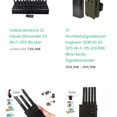
Vollbandantenne 22
10
Handy-Störsender 5G
Hochleistungsantennen
Wi-Fi GPS-Blocker
tragbarer GSM 3G 4G
GPS Wi-Fi 315 433 868
1.599,00
€
739,99
€
MHz Handy-
Signalstörsender
559,99
€
–
599,99
€
Ursprünglicher
Aktueller
Ursprünglicher
Aktueller
Preis
Preis
Preis
Preis
Sale!
Sale!
war:
ist:
war:
ist:
499,99€
279,99€.
499,00€
269,99€.