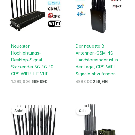
Neuester
Der neueste 8-
Hochleistungs-
Antennen-GSM-4G-
Desktop-Signal
Handstörsender ist in
Störsender 5G 4G 3G
der Lage, GPS-WIFI-
GPS WIFI UHF VHF
Signale abzufangen
1.299,00
€
669,99
€
499,00
€
259,99
€
Ursprünglicher
Aktueller
Preisspanne:
Preis
Preis
559,99€
Sale!
Sale!
war:
ist:
bis
1.599,00€
739,99€.
599,99€