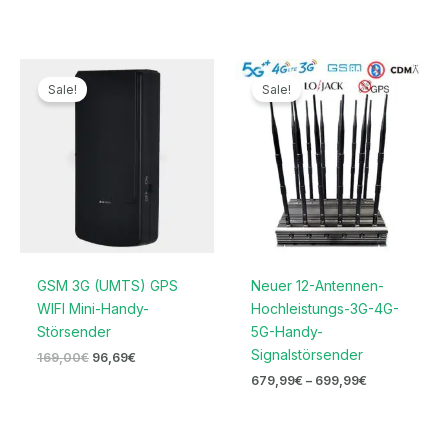
Ursprünglicher
Aktueller
Preisspanne:
Preis
Preis
679,99€
Sale!
Sale!
war:
ist:
bis
169,00€
96,69€.
699,99€
GSM 3G (UMTS) GPS
Neuer 12-Antennen-
WIFI Mini-Handy-
Hochleistungs-3G-4G-
Störsender
5G-Handy-
Signalstörsender
169,00
€
96,69
€
679,99
€
–
699,99
€