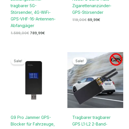
tragbarer 5G-
Zigarettenanzünder-
Störsender, 4G-WiFi-
GPS-Störsender
GPS-VHF-16-Antennen-
119,00
€
69,99
€
Abfangjäger
1.599,00
€
789,99
€
Ursprünglicher
Aktueller
Ursprünglicher
Aktueller
Preis
Preis
Preis
Preis
Sale!
Sale!
war:
ist:
war:
ist:
139,00€
89,99€.
129,00€
86,69€.
G9 Pro Jammer GPS-
Tragbarer tragbarer
Blocker für Fahrzeuge,
GPS L1-L2 2-Band-