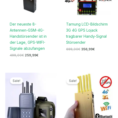
Der neueste 8-
Tarnung LCD-Bildschirm
Antennen-GSM-4G-
3G 4G GPS Lojack
Handstörsender ist in
tragbarer Handy-Signal
der Lage, GPS-WIFI-
Störsender
Signale abzufangen
699,00
€
356,99
€
499,00
€
259,99
€
Ursprünglicher
Aktueller
Ursprünglicher
Aktueller
Preis
Preis
Preis
Preis
Sale!
Sale!
war:
ist:
war:
ist:
766,99€
369,99€.
399,99€
189,99€.