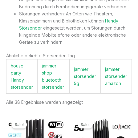
Bedrohung durch Fernbedienungsgeräte verhindern.
Störungen verhindern: An Orten wie Theatern,
Klassenzimmern und Bibliotheken können
Handy
Störsender
eingesetzt werden, um Störungen durch
klingelnde Mobiltelefone oder andere elektronische
Geräte zu verhindern.
Ähnliche beliebte Störsender-Tag
house
jammer
jammer
jammer
party
shop
störsender
störsender
Handy
bluetooth
5g
amazon
störsender
störsender
Alle 38 Ergebnisse werden angezeigt
Ursprünglicher
Aktueller
Ursprünglicher
Aktueller
Preis
Preis
Preis
Preis
Sale!
Sale!
war:
ist:
war:
ist:
499,99€
199,99€.
1.299,00€
789,99€.