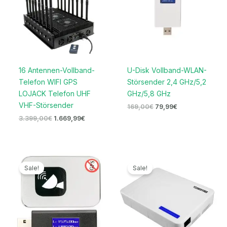
16 Antennen-Vollband-
U-Disk Vollband-WLAN-
Telefon WIFI GPS
Störsender 2,4 GHz/5,2
LOJACK Telefon UHF
GHz/5,8 GHz
VHF-Störsender
169,00
€
79,99
€
3.399,00
€
1.669,99
€
Ursprünglicher
Aktueller
Ursprünglicher
Aktueller
Preis
Preis
Preis
Preis
Sale!
Sale!
war:
ist:
war:
ist:
169,00€
69,99€.
699,00€
329,99€.