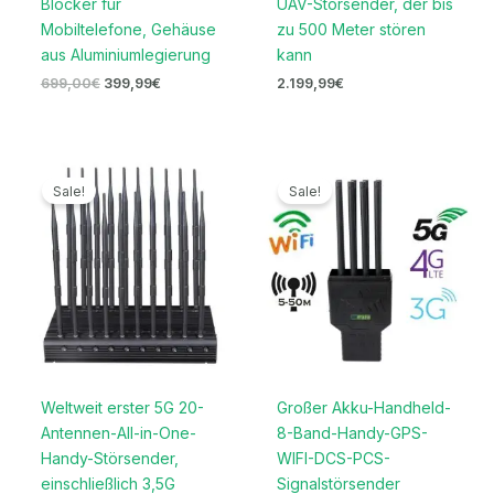
Blocker für
UAV-Störsender, der bis
Mobiltelefone, Gehäuse
zu 500 Meter stören
aus Aluminiumlegierung
kann
699,00
€
399,99
€
2.199,99
€
Ursprünglicher
Aktueller
Ursprünglicher
Aktueller
Preis
Preis
Preis
Preis
Sale!
Sale!
war:
ist:
war:
ist:
1.199,00€
699,99€.
999,00€
689,99€.
Weltweit erster 5G 20-
Großer Akku-Handheld-
Antennen-All-in-One-
8-Band-Handy-GPS-
Handy-Störsender,
WIFI-DCS-PCS-
einschließlich 3,5G
Signalstörsender