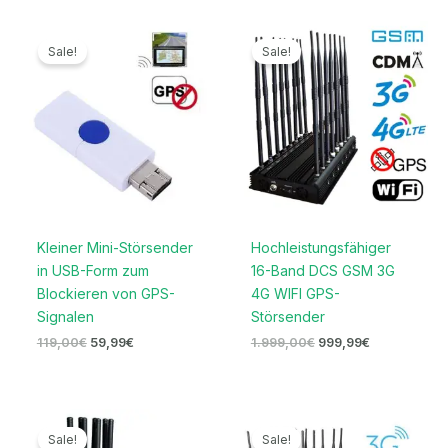
Ursprünglicher
Aktueller
Ursprünglicher
Aktueller
Preis
Preis
Preis
Preis
Sale!
Sale!
war:
ist:
war:
ist:
119,00€
59,99€.
1.999,00€
999,99€.
Kleiner Mini-Störsender
Hochleistungsfähiger
in USB-Form zum
16-Band DCS GSM 3G
Blockieren von GPS-
4G WIFI GPS-
Signalen
Störsender
119,00
€
59,99
€
1.999,00
€
999,99
€
Ursprünglicher
Aktueller
Ursprünglicher
Aktueller
Preis
Preis
Preis
Preis
Sale!
Sale!
war:
ist:
war:
ist: