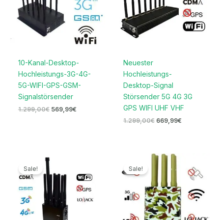
10-Kanal-Desktop-
Neuester
Hochleistungs-3G-4G-
Hochleistungs-
5G-WIFI-GPS-GSM-
Desktop-Signal
Signalstörsender
Störsender 5G 4G 3G
GPS WIFI UHF VHF
1.299,00
€
569,99
€
1.299,00
€
669,99
€
Ursprünglicher
Aktueller
Ursprünglicher
Aktueller
Preis
Preis
Preis
Preis
Sale!
Sale!
war:
ist:
war:
ist:
499,00€
259,99€.
699,00€
356,99€.