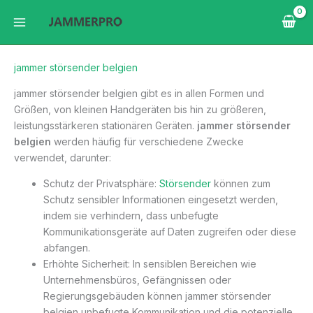
Zum
Inhalt
springen
jammer störsender belgien
jammer störsender belgien gibt es in allen Formen und
Größen, von kleinen Handgeräten bis hin zu größeren,
leistungsstärkeren stationären Geräten.
jammer störsender
belgien
werden häufig für verschiedene Zwecke
verwendet, darunter:
Schutz der Privatsphäre:
Störsender
können zum
Schutz sensibler Informationen eingesetzt werden,
indem sie verhindern, dass unbefugte
Kommunikationsgeräte auf Daten zugreifen oder diese
abfangen.
Erhöhte Sicherheit: In sensiblen Bereichen wie
Unternehmensbüros, Gefängnissen oder
Regierungsgebäuden können jammer störsender
belgien unbefugte Kommunikation und die potenzielle