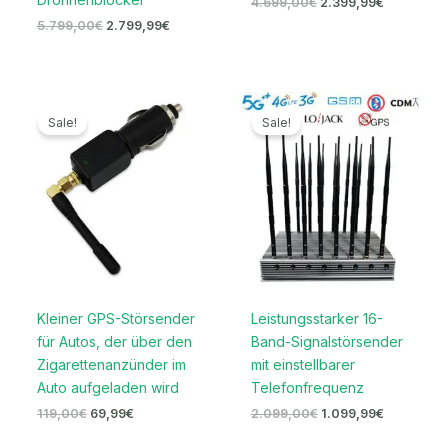
4.699,00
€
2.399,99
€
5.799,00
€
2.799,99
€
Ursprünglicher
Aktueller
Ursprünglicher
Aktueller
Preis
Preis
Preis
Preis
Sale!
Sale!
war:
ist:
war:
ist:
119,00€
69,99€.
2.099,00€
1.099,99€
Kleiner GPS-Störsender
Leistungsstarker 16-
für Autos, der über den
Band-Signalstörsender
Zigarettenanzünder im
mit einstellbarer
Auto aufgeladen wird
Telefonfrequenz
119,00
€
69,99
€
2.099,00
€
1.099,99
€