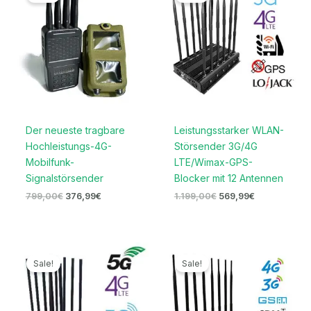
799,00€
376,99€.
1.199,00€
569,99€.
Der neueste tragbare
Leistungsstarker WLAN-
Hochleistungs-4G-
Störsender 3G/4G
Mobilfunk-
LTE/Wimax-GPS-
Signalstörsender
Blocker mit 12 Antennen
799,00
€
376,99
€
1.199,00
€
569,99
€
Ursprünglicher
Aktueller
Ursprünglicher
Aktueller
Preis
Preis
Preis
Preis
Sale!
Sale!
war:
ist:
war:
ist:
1.299,00€
569,99€.
1.299,00€
669,99€.