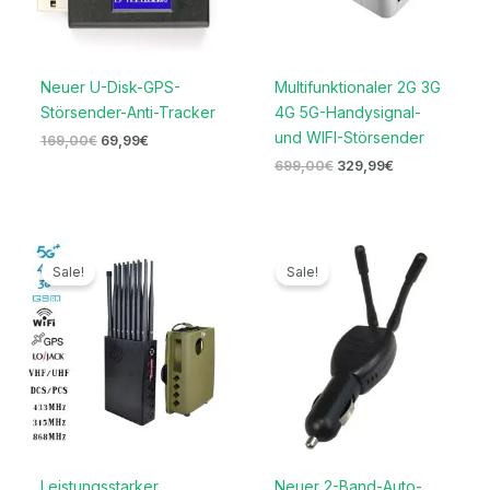
Neuer U-Disk-GPS-
Multifunktionaler 2G 3G
Störsender-Anti-Tracker
4G 5G-Handysignal-
und WIFI-Störsender
169,00
€
69,99
€
699,00
€
329,99
€
Ursprünglicher
Aktueller
Ursprünglicher
Aktueller
Preis
Preis
Preis
Preis
Sale!
Sale!
war:
ist:
war:
ist:
1.599,00€
789,99€.
119,00€
69,99€.
Leistungsstarker
Neuer 2-Band-Auto-