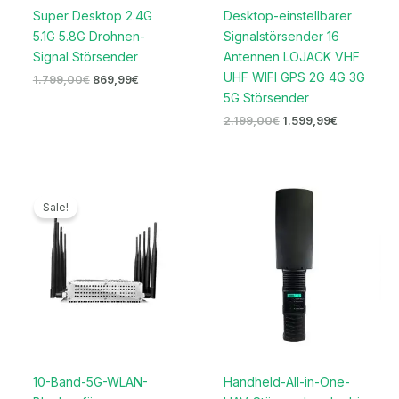
Super Desktop 2.4G
Desktop-einstellbarer
5.1G 5.8G Drohnen-
Signalstörsender 16
Signal Störsender
Antennen LOJACK VHF
UHF WIFI GPS 2G 4G 3G
1.799,00
€
869,99
€
5G Störsender
2.199,00
€
1.599,99
€
Ursprünglicher
Aktueller
Preis
Preis
Sale!
war:
ist:
699,00€
399,99€.
10-Band-5G-WLAN-
Handheld-All-in-One-