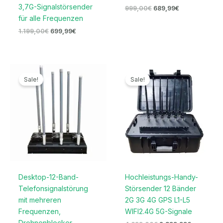
3,7G-Signalstörsender
999,00
€
689,99
€
für alle Frequenzen
1.199,00
€
699,99
€
Ursprünglicher
Aktueller
Ursprünglicher
Aktueller
Preis
Preis
Preis
Preis
Sale!
Sale!
war:
ist:
war:
ist:
5.799,00€
2.799,99€.
4.699,00€
2.399,99€
Desktop-12-Band-
Hochleistungs-Handy-
Telefonsignalstörung
Störsender 12 Bänder
mit mehreren
2G 3G 4G GPS L1-L5
Frequenzen,
WIFI2.4G 5G-Signale
Drohnenblocker