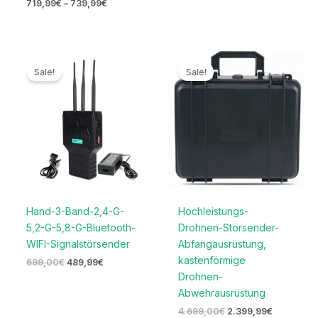
719,99
€
–
739,99
€
Ursprünglicher
Aktueller
Ursprünglicher
Aktueller
Preis
Preis
Preis
Preis
Sale!
Sale!
war:
ist:
war:
ist:
699,00€
489,99€.
4.699,00€
2.399,99€
Hand-3-Band-2,4-G-
Hochleistungs-
5,2-G-5,8-G-Bluetooth-
Drohnen-Störsender-
WIFI-Signalstörsender
Abfangausrüstung,
kastenförmige
699,00
€
489,99
€
Drohnen-
Abwehrausrüstung
4.699,00
€
2.399,99
€