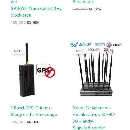
die
Störsender
GPS/WIFI/Basisstation/Beidou
129,00
€
86,69
€
blockieren
139,00
€
89,99
€
Ursprünglicher
Aktueller
Preisspanne:
Preis
Preis
679,99€
Sale!
Sale!
war:
ist:
bis
129,00€
69,99€.
699,99€
1-Band-GPS-Ortungs-
Neuer 12-Antennen-
Störgerät für Fahrzeuge
Hochleistungs-3G-4G-
5G-Handy-
129,00
€
69,99
€
Signalstörsender