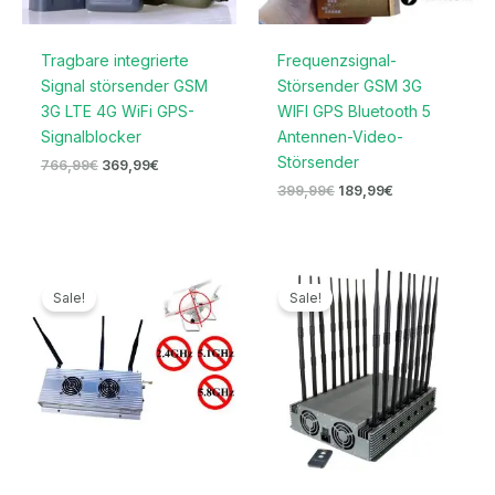
Tragbare integrierte
Frequenzsignal-
Signal störsender GSM
Störsender GSM 3G
3G LTE 4G WiFi GPS-
WIFI GPS Bluetooth 5
Signalblocker
Antennen-Video-
Störsender
766,99
€
369,99
€
399,99
€
189,99
€
Ursprünglicher
Aktueller
Ursprünglicher
Aktueller
Preis
Preis
Preis
Preis
Sale!
Sale!
war:
ist:
war:
ist:
1.799,00€
869,99€.
2.199,00€
1.599,99€.