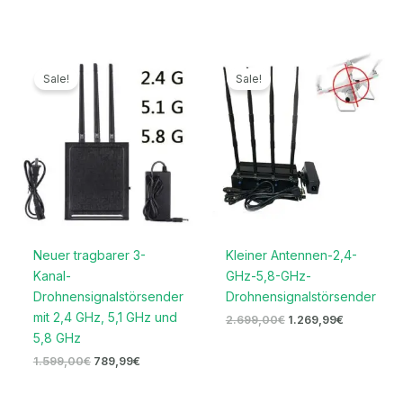
Ursprünglicher
Aktueller
Ursprünglicher
Aktueller
Preis
Preis
Preis
Preis
Sale!
Sale!
war:
ist:
war:
ist:
1.599,00€
789,99€.
2.699,00€
1.269,99€.
Neuer tragbarer 3-
Kleiner Antennen-2,4-
Kanal-
GHz-5,8-GHz-
Drohnensignalstörsender
Drohnensignalstörsender
mit 2,4 GHz, 5,1 GHz und
2.699,00
€
1.269,99
€
5,8 GHz
1.599,00
€
789,99
€