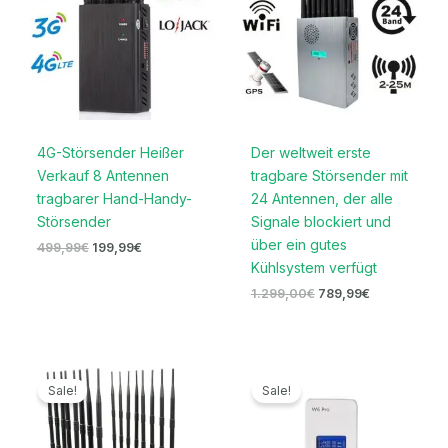
4G-Störsender Heißer
Der weltweit erste
Verkauf 8 Antennen
tragbare Störsender mit
tragbarer Hand-Handy-
24 Antennen, der alle
Störsender
Signale blockiert und
über ein gutes
499,99
€
199,99
€
Kühlsystem verfügt
1.299,00
€
789,99
€
Ursprünglicher
Aktueller
Ursprünglicher
Aktueller
Preis
Preis
Preis
Preis
Sale!
Sale!
war:
ist:
war:
ist:
3.399,00€
1.669,99€.
169,00€
79,99€.