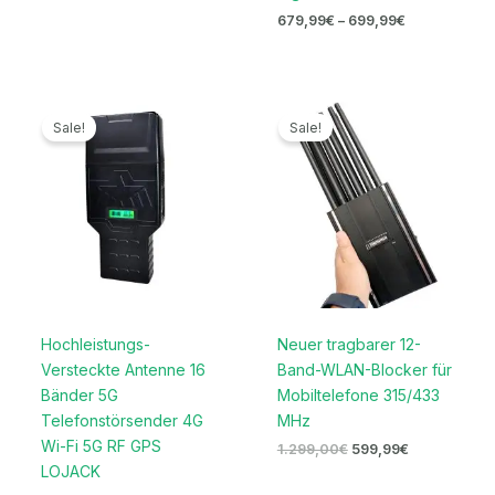
679,99
€
–
699,99
€
Preisspanne:
Ursprünglicher
Aktueller
719,99€
Preis
Preis
Sale!
Sale!
bis
war:
ist:
739,99€
1.299,00€
599,99€.
Hochleistungs-
Neuer tragbarer 12-
Versteckte Antenne 16
Band-WLAN-Blocker für
Bänder 5G
Mobiltelefone 315/433
Telefonstörsender 4G
MHz
Wi-Fi 5G RF GPS
1.299,00
€
599,99
€
LOJACK