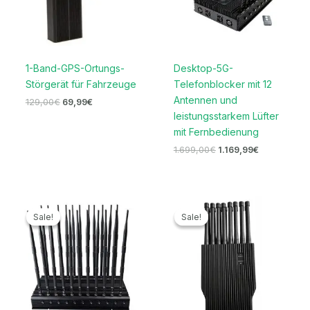
1-Band-GPS-Ortungs-
Desktop-5G-
Störgerät für Fahrzeuge
Telefonblocker mit 12
Antennen und
129,00
€
69,99
€
leistungsstarkem Lüfter
mit Fernbedienung
1.699,00
€
1.169,99
€
Ursprünglicher
Aktueller
Ursprünglicher
Aktueller
Preis
Preis
Preis
Preis
Sale!
Sale!
Sale!
Sale!
war:
ist:
war:
ist:
1.599,00€
739,99€.
1.699,00€
949,99€.