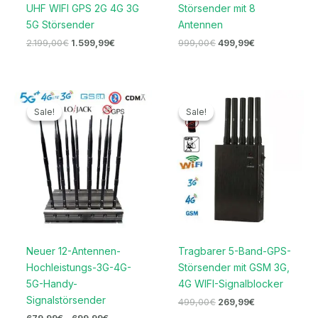
UHF WIFI GPS 2G 4G 3G
Störsender mit 8
5G Störsender
Antennen
2.199,00
€
1.599,99
€
999,00
€
499,99
€
Preisspanne:
Ursprünglicher
Aktueller
679,99€
Preis
Preis
Sale!
Sale!
Sale!
Sale!
bis
war:
ist:
699,99€
499,00€
269,99€.
Neuer 12-Antennen-
Tragbarer 5-Band-GPS-
Hochleistungs-3G-4G-
Störsender mit GSM 3G,
5G-Handy-
4G WIFI-Signalblocker
Signalstörsender
499,00
€
269,99
€