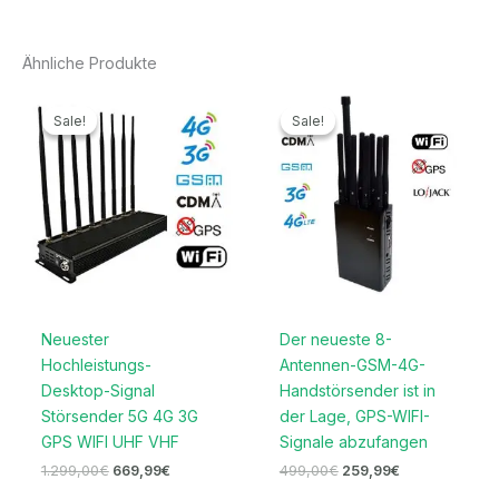
Ähnliche Produkte
Ursprünglicher
Aktueller
Ursprünglicher
Aktueller
Preis
Preis
Preis
Preis
Sale!
Sale!
Sale!
Sale!
war:
ist:
war:
ist:
1.299,00€
669,99€.
499,00€
259,99€.
Neuester
Der neueste 8-
Hochleistungs-
Antennen-GSM-4G-
Desktop-Signal
Handstörsender ist in
Störsender 5G 4G 3G
der Lage, GPS-WIFI-
GPS WIFI UHF VHF
Signale abzufangen
1.299,00
€
669,99
€
499,00
€
259,99
€