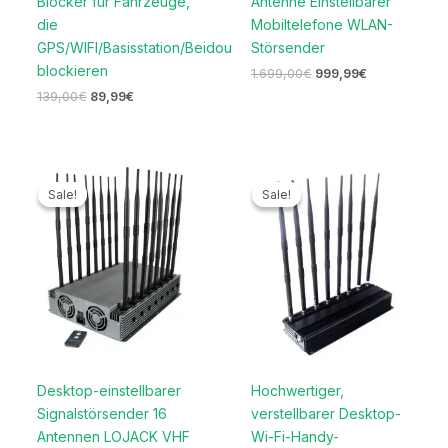
Blocker für Fahrzeuge,
Antenne Einstellbarer
die
Mobiltelefone WLAN-
GPS/WIFI/Basisstation/Beidou
Störsender
blockieren
1.699,00
€
999,99
€
139,00
€
89,99
€
Ursprünglicher
Aktueller
Ursprünglicher
Aktueller
Preis
Preis
Preis
Preis
Sale!
Sale!
Sale!
Sale!
war:
ist:
war:
ist:
2.199,00€
1.599,99€.
999,00€
499,99€.
Desktop-einstellbarer
Hochwertiger,
Signalstörsender 16
verstellbarer Desktop-
Antennen LOJACK VHF
Wi-Fi-Handy-