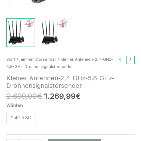
Ursprünglicher
Aktueller
Kleiner
Start
/
jammer störsender
/ Kleiner Antennen-2,4-GHz-
Preis
Preis
Antennen-
5,8-GHz-Drohnensignalstörsender
war:
ist:
2,4-
Kleiner Antennen-2,4-GHz-5,8-GHz-
2.699,00€
1.269,99€.
GHz-
Drohnensignalstörsender
5,8-
2.699,00
€
1.269,99
€
GHz-
Drohnensignalstörsender
Wählen
Menge
2.4G 5.8G