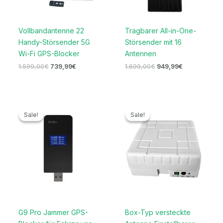
Vollbandantenne 22
Tragbarer All-in-One-
Handy-Störsender 5G
Störsender mit 16
Wi-Fi GPS-Blocker
Antennen
1.599,00
€
739,99
€
1.699,00
€
949,99
€
Ursprünglicher
Aktueller
Ursprünglicher
Aktueller
Preis
Preis
Preis
Preis
Sale!
Sale!
Sale!
Sale!
war:
ist:
war:
ist:
139,00€
89,99€.
1.699,00€
999,99€.
G9 Pro Jammer GPS-
Box-Typ versteckte