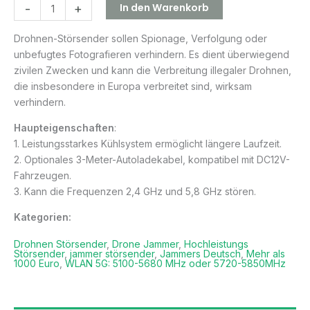
In den Warenkorb
-
+
Drohnen-Störsender sollen Spionage, Verfolgung oder
unbefugtes Fotografieren verhindern. Es dient überwiegend
zivilen Zwecken und kann die Verbreitung illegaler Drohnen,
die insbesondere in Europa verbreitet sind, wirksam
verhindern.
Haupteigenschaften
:
1. Leistungsstarkes Kühlsystem ermöglicht längere Laufzeit.
2. Optionales 3-Meter-Autoladekabel, kompatibel mit DC12V-
Fahrzeugen.
3. Kann die Frequenzen 2,4 GHz und 5,8 GHz stören.
Kategorien:
Drohnen Störsender
,
Drone Jammer
,
Hochleistungs
Störsender
,
jammer störsender
,
Jammers Deutsch
,
Mehr als
1000 Euro
,
WLAN 5G: 5100-5680 MHz oder 5720-5850MHz