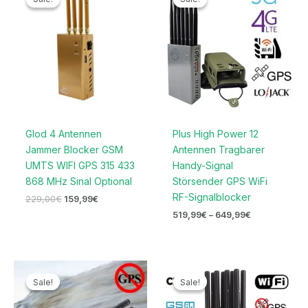
war:
ist:
bis
229,00€
159,99€.
649,99€
Glod 4 Antennen
Plus High Power 12
Jammer Blocker GSM
Antennen Tragbarer
UMTS WIFI GPS 315 433
Handy-Signal
868 MHz Sinal Optional
Störsender GPS WiFi
RF-Signalblocker
229,00
€
159,99
€
519,99
€
–
649,99
€
Ursprünglicher
Aktueller
Ursprünglicher
Aktueller
Preis
Preis
Preis
Preis
Sale!
Sale!
Sale!
Sale!
war:
ist:
war:
ist:
129,00€
86,69€.
499,99€
199,99€.