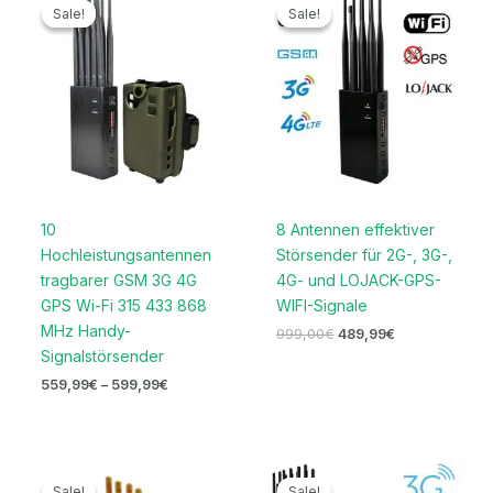
559,99€
Preis
Preis
Sale!
Sale!
Sale!
Sale!
bis
war:
ist:
599,99€
999,00€
489,99€.
10
8 Antennen effektiver
Hochleistungsantennen
Störsender für 2G-, 3G-,
tragbarer GSM 3G 4G
4G- und LOJACK-GPS-
GPS Wi-Fi 315 433 868
WIFI-Signale
MHz Handy-
999,00
€
489,99
€
Signalstörsender
559,99
€
–
599,99
€
Ursprünglicher
Aktueller
Preisspanne:
Preis
Preis
519,99€
Sale!
Sale!
Sale!
Sale!