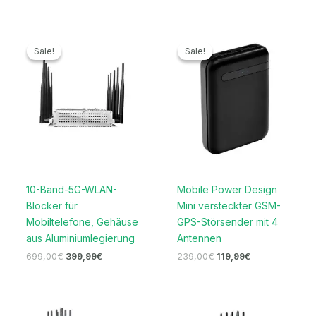
Ursprünglicher
Aktueller
Ursprünglicher
Aktueller
Preis
Preis
Preis
Preis
Sale!
Sale!
Sale!
Sale!
war:
ist:
war:
ist:
699,00€
399,99€.
239,00€
119,99€.
10-Band-5G-WLAN-
Mobile Power Design
Blocker für
Mini versteckter GSM-
Mobiltelefone, Gehäuse
GPS-Störsender mit 4
aus Aluminiumlegierung
Antennen
699,00
€
399,99
€
239,00
€
119,99
€
Preisspanne:
Ursprünglicher
Aktueller