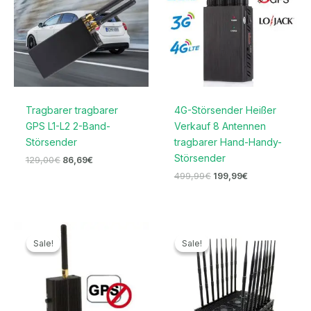
Tragbarer tragbarer
4G-Störsender Heißer
GPS L1-L2 2-Band-
Verkauf 8 Antennen
Störsender
tragbarer Hand-Handy-
Störsender
129,00
€
86,69
€
499,99
€
199,99
€
Ursprünglicher
Aktueller
Ursprünglicher
Aktueller
Preis
Preis
Preis
Preis
Sale!
Sale!
Sale!
Sale!
war:
ist:
war:
ist:
129,00€
69,99€.
1.699,00€
1.169,99€.