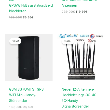
GPS/WIFI/Basisstation/Beidou
Antennen
blockieren
239,00
€
119,99
€
139,00
€
89,99
€
Ursprünglicher
Aktueller
Preisspanne:
Preis
Preis
679,99€
Sale!
Sale!
war:
ist:
bis
169,00€
96,69€.
699,99€
GSM 3G (UMTS) GPS
Neuer 12-Antennen-
WIFI Mini-Handy-
Hochleistungs-3G-4G-
Störsender
5G-Handy-
Signalstörsender
169,00
€
96,69
€