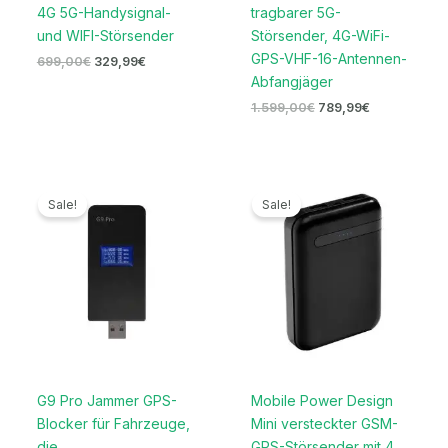
4G 5G-Handysignal-
tragbarer 5G-
und WIFI-Störsender
Störsender, 4G-WiFi-
GPS-VHF-16-Antennen-
699,00
€
329,99
€
Abfangjäger
1.599,00
€
789,99
€
Ursprünglicher
Aktueller
Ursprünglicher
Aktueller
Preis
Preis
Preis
Preis
Sale!
Sale!
war:
ist:
war:
ist:
139,00€
89,99€.
239,00€
119,99€.
G9 Pro Jammer GPS-
Mobile Power Design
Blocker für Fahrzeuge,
Mini versteckter GSM-
die
GPS-Störsender mit 4