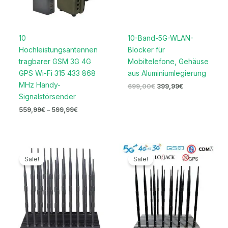
10
10-Band-5G-WLAN-
Hochleistungsantennen
Blocker für
tragbarer GSM 3G 4G
Mobiltelefone, Gehäuse
GPS Wi-Fi 315 433 868
aus Aluminiumlegierung
MHz Handy-
699,00
€
399,99
€
Signalstörsender
559,99
€
–
599,99
€
Ursprünglicher
Aktueller
Ursprünglicher
Aktueller
Preis
Preis
Preis
Preis
Sale!
Sale!
war:
ist:
war:
ist:
1.199,00€
699,99€.
2.099,00€
1.099,99€