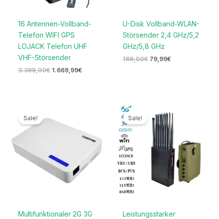
16 Antennen-Vollband-
U-Disk Vollband-WLAN-
Telefon WIFI GPS
Störsender 2,4 GHz/5,2
LOJACK Telefon UHF
GHz/5,8 GHz
VHF-Störsender
169,00
€
79,99
€
3.399,00
€
1.669,99
€
Ursprünglicher
Aktueller
Ursprünglicher
Aktueller
Preis
Preis
Preis
Preis
Sale!
Sale!
war:
ist:
war:
ist:
699,00€
329,99€.
1.599,00€
789,99€.
Multifunktionaler 2G 3G
Leistungsstarker