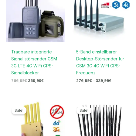
Tragbare integrierte
5-Band einstellbarer
Signal störsender GSM
Desktop-Störsender für
3G LTE 4G WiFi GPS-
GSM 3G 4G WIFI GPS-
Signalblocker
Frequenz
766,99
€
369,99
€
276,99
€
–
339,99
€
Ursprünglicher
Aktueller
Ursprünglicher
Aktueller
Preis
Preis
Preis
Preis
Sale!
Sale!
war:
ist:
war:
ist:
399,99€
189,99€.
1.599,00€
739,99€.