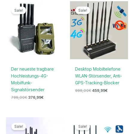
Ursprünglicher
Aktueller
Ursprünglicher
Aktueller
Preis
Preis
Preis
Preis
Sale!
Sale!
war:
ist:
war:
ist:
799,00€
376,99€.
999,00€
459,99€.
Der neueste tragbare
Desktop Mobiltelefone
Hochleistungs-4G-
WLAN-Störsender, Anti-
Mobilfunk-
GPS-Tracking-Blocker
Signalstörsender
999,00
€
459,99
€
799,00
€
376,99
€
Ursprünglicher
Aktueller
Preisspanne:
Preis
Preis
276,99€
Sale!
Sale!
war:
ist:
bis
766,99€
369,99€.
339,99€