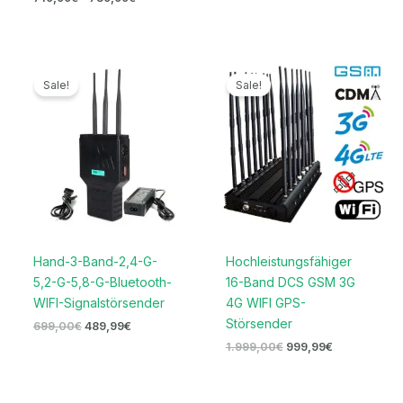
Ursprünglicher
Aktueller
Ursprünglicher
Aktueller
Preis
Preis
Preis
Preis
Sale!
Sale!
war:
ist:
war:
ist:
699,00€
489,99€.
1.999,00€
999,99€.
Hand-3-Band-2,4-G-
Hochleistungsfähiger
5,2-G-5,8-G-Bluetooth-
16-Band DCS GSM 3G
WIFI-Signalstörsender
4G WIFI GPS-
Störsender
699,00
€
489,99
€
1.999,00
€
999,99
€