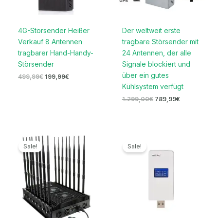
4G-Störsender Heißer
Der weltweit erste
Verkauf 8 Antennen
tragbare Störsender mit
tragbarer Hand-Handy-
24 Antennen, der alle
Störsender
Signale blockiert und
über ein gutes
499,99
€
199,99
€
Kühlsystem verfügt
1.299,00
€
789,99
€
Ursprünglicher
Aktueller
Ursprünglicher
Aktueller
Preis
Preis
Preis
Preis
Sale!
Sale!
war:
ist:
war:
ist:
3.399,00€
1.669,99€.
169,00€
79,99€.