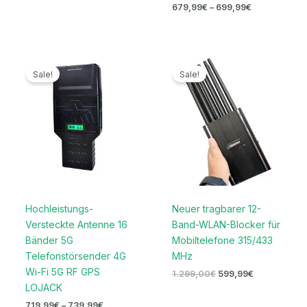
679,99
€
–
699,99
€
Preisspanne:
Ursprünglicher
Aktueller
719,99€
Preis
Preis
Sale!
Sale!
bis
war:
ist:
739,99€
1.299,00€
599,99€.
Hochleistungs-
Neuer tragbarer 12-
Versteckte Antenne 16
Band-WLAN-Blocker für
Bänder 5G
Mobiltelefone 315/433
Telefonstörsender 4G
MHz
Wi-Fi 5G RF GPS
1.299,00
€
599,99
€
LOJACK
719,99
€
–
739,99
€