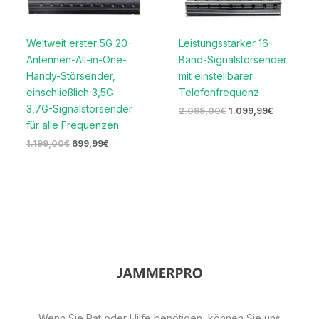
Weltweit erster 5G 20-
Leistungsstarker 16-
Antennen-All-in-One-
Band-Signalstörsender
Handy-Störsender,
mit einstellbarer
einschließlich 3,5G
Telefonfrequenz
3,7G-Signalstörsender
2.099,00
€
1.099,99
€
für alle Frequenzen
1.199,00
€
699,99
€
Wenn Sie Rat oder Hilfe benötigen, können Sie uns