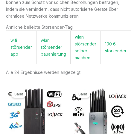
können zum Schutz vor solchen Bedrohungen beitragen,
indem sie verhindern, dass nicht autorisierte Geräte über
drahtlose Netzwerke kommunizieren.
Ähnliche beliebte Störsender-Tag
wlan
wifi
wlan
störsender
100 6
störsender
störsender
selber
störsender
app
bauanleitung
machen
Alle 24 Ergebnisse werden angezeigt
Ursprünglicher
Aktueller
Ursprünglicher
Aktueller
Preis
Preis
Preis
Preis
Sale!
Sale!
war:
ist:
war:
ist:
499,99€
199,99€.
1.299,00€
789,99€.