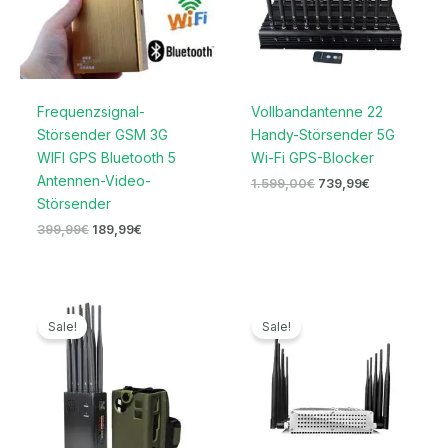
Frequenzsignal-
Vollbandantenne 22
Störsender GSM 3G
Handy-Störsender 5G
WIFI GPS Bluetooth 5
Wi-Fi GPS-Blocker
Antennen-Video-
1.599,00
€
739,99
€
Störsender
399,99
€
189,99
€
Preisspanne:
Ursprünglicher
Aktueller
559,99€
Preis
Preis
Sale!
Sale!
bis
war:
ist:
599,99€
699,00€
399,99€.