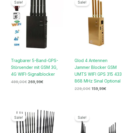
Sale!
Sale!
war:
ist:
war:
ist:
499,00€
269,99€.
229,00€
159,99€.
Tragbarer 5-Band-GPS-
Glod 4 Antennen
Störsender mit GSM 3G,
Jammer Blocker GSM
4G WIFI-Signalblocker
UMTS WIFI GPS 315 433
868 MHz Sinal Optional
499,00
€
269,99
€
229,00
€
159,99
€
Ursprünglicher
Aktueller
Ursprünglicher
Aktueller
Preis
Preis
Preis
Preis
Sale!
Sale!
war:
ist:
war:
ist:
2.199,00€
1.599,99€.
699,00€
399,99€.