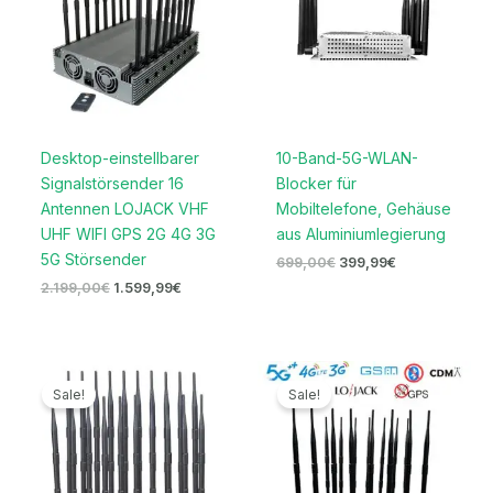
Desktop-einstellbarer
10-Band-5G-WLAN-
Signalstörsender 16
Blocker für
Antennen LOJACK VHF
Mobiltelefone, Gehäuse
UHF WIFI GPS 2G 4G 3G
aus Aluminiumlegierung
5G Störsender
699,00
€
399,99
€
2.199,00
€
1.599,99
€
Ursprünglicher
Aktueller
Ursprünglicher
Aktueller
Preis
Preis
Preis
Preis
Sale!
Sale!
war:
ist:
war:
ist:
1.199,00€
699,99€.
2.099,00€
1.099,99€