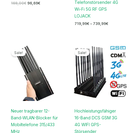
Telefonstörsender 4G
169,00
€
96,69
€
Wi-Fi 5G RF GPS
LOJACK
719,99
€
–
739,99
€
Ursprünglicher
Aktueller
Ursprünglicher
Aktueller
Preis
Preis
Preis
Preis
Sale!
Sale!
war:
ist:
war:
ist:
1.299,00€
599,99€.
1.999,00€
999,99€.
Neuer tragbarer 12-
Hochleistungsfähiger
Band-WLAN-Blocker für
16-Band DCS GSM 3G
Mobiltelefone 315/433
4G WIFI GPS-
MHz
Störsender