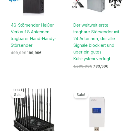
4G-Störsender Heißer
Der weltweit erste
Verkauf 8 Antennen
tragbare Störsender mit
tragbarer Hand-Handy-
24 Antennen, der alle
Störsender
Signale blockiert und
über ein gutes
499,99
€
199,99
€
Kühlsystem verfügt
1.299,00
€
789,99
€
Ursprünglicher
Aktueller
Ursprünglicher
Aktueller
Preis
Preis
Preis
Preis
Sale!
Sale!
war:
ist:
war:
ist:
3.399,00€
1.669,99€.
169,00€
79,99€.