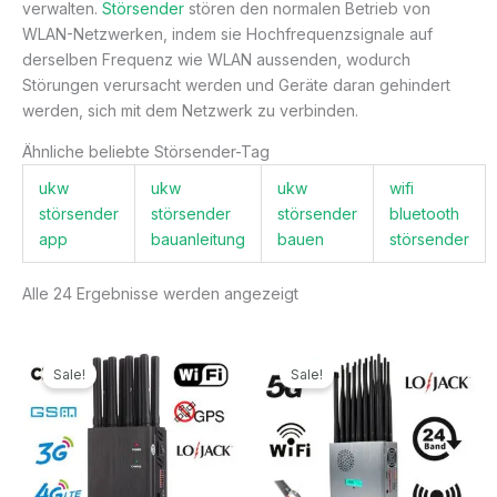
verwalten.
Störsender
stören den normalen Betrieb von
WLAN-Netzwerken, indem sie Hochfrequenzsignale auf
derselben Frequenz wie WLAN aussenden, wodurch
Störungen verursacht werden und Geräte daran gehindert
werden, sich mit dem Netzwerk zu verbinden.
Ähnliche beliebte Störsender-Tag
ukw
ukw
ukw
wifi
störsender
störsender
störsender
bluetooth
app
bauanleitung
bauen
störsender
Alle 24 Ergebnisse werden angezeigt
Ursprünglicher
Aktueller
Ursprünglicher
Aktueller
Preis
Preis
Preis
Preis
Sale!
Sale!
war:
ist:
war:
ist:
499,99€
199,99€.
1.299,00€
789,99€.