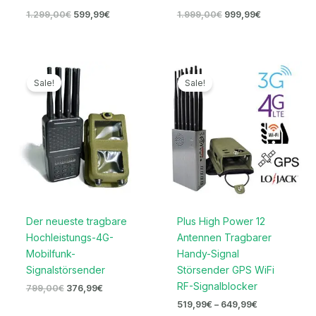
1.299,00
€
599,99
€
1.999,00
€
999,99
€
Ursprünglicher
Aktueller
Preisspanne:
Preis
Preis
519,99€
Sale!
Sale!
war:
ist:
bis
799,00€
376,99€.
649,99€
Der neueste tragbare
Plus High Power 12
Hochleistungs-4G-
Antennen Tragbarer
Mobilfunk-
Handy-Signal
Signalstörsender
Störsender GPS WiFi
RF-Signalblocker
799,00
€
376,99
€
519,99
€
–
649,99
€