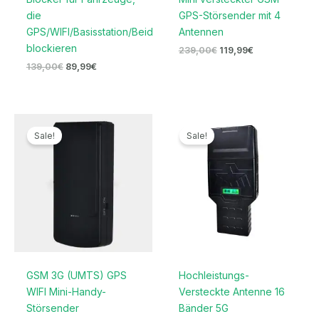
die
GPS-Störsender mit 4
GPS/WIFI/Basisstation/Beidou
Antennen
blockieren
239,00
€
119,99
€
139,00
€
89,99
€
Ursprünglicher
Aktueller
Preisspanne:
Preis
Preis
719,99€
Sale!
Sale!
war:
ist:
bis
169,00€
96,69€.
739,99€
GSM 3G (UMTS) GPS
Hochleistungs-
WIFI Mini-Handy-
Versteckte Antenne 16
Störsender
Bänder 5G