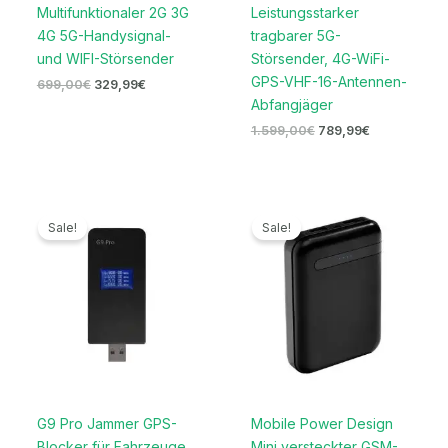
Multifunktionaler 2G 3G
Leistungsstarker
4G 5G-Handysignal-
tragbarer 5G-
und WIFI-Störsender
Störsender, 4G-WiFi-
GPS-VHF-16-Antennen-
699,00
€
329,99
€
Abfangjäger
1.599,00
€
789,99
€
Ursprünglicher
Aktueller
Ursprünglicher
Aktueller
Preis
Preis
Preis
Preis
Sale!
Sale!
war:
ist:
war:
ist:
139,00€
89,99€.
239,00€
119,99€.
G9 Pro Jammer GPS-
Mobile Power Design
Blocker für Fahrzeuge,
Mini versteckter GSM-