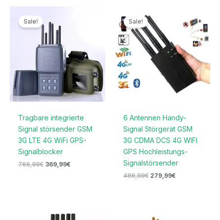
Ursprünglicher
Aktueller
Ursprünglicher
Aktueller
Preis
Preis
Preis
Preis
Sale!
Sale!
war:
ist:
war:
ist:
766,99€
369,99€.
499,99€
279,99€.
Tragbare integrierte
6 Antennen Handy-
Signal störsender GSM
Signal Störgerät GSM
3G LTE 4G WiFi GPS-
3G CDMA DCS 4G WIFI
Signalblocker
GPS Hochleistungs-
Signalstörsender
766,99
€
369,99
€
499,99
€
279,99
€
Ursprünglicher
Aktueller
Ursprünglicher
Aktueller
Preis
Preis
Preis
Preis