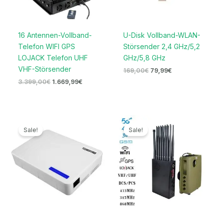
16 Antennen-Vollband-
U-Disk Vollband-WLAN-
Telefon WIFI GPS
Störsender 2,4 GHz/5,2
LOJACK Telefon UHF
GHz/5,8 GHz
VHF-Störsender
169,00
€
79,99
€
3.399,00
€
1.669,99
€
Ursprünglicher
Aktueller
Ursprünglicher
Aktueller
Preis
Preis
Preis
Preis
Sale!
Sale!
war:
ist:
war:
ist:
699,00€
329,99€.
1.599,00€
789,99€.