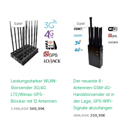
Ursprünglicher
Aktueller
Ursprünglicher
Aktueller
Preis
Preis
Preis
Preis
Sale!
Sale!
war:
ist:
war:
ist:
1.199,00€
569,99€.
499,00€
259,99€.
Leistungsstarker WLAN-
Der neueste 8-
Störsender 3G/4G
Antennen-GSM-4G-
LTE/Wimax-GPS-
Handstörsender ist in
Blocker mit 12 Antennen
der Lage, GPS-WIFI-
Signale abzufangen
1.199,00
€
569,99
€
499,00
€
259,99
€