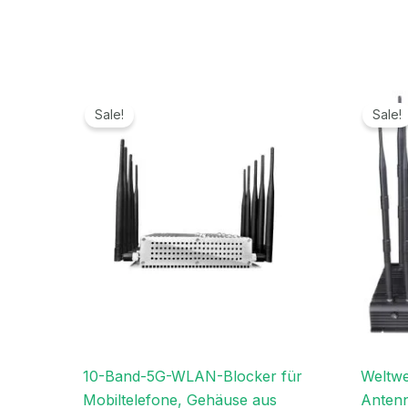
Ursprünglicher
Aktueller
Preis
Preis
Sale!
Sale!
war:
ist:
699,00€
399,99€.
10-Band-5G-WLAN-Blocker für
Weltwe
Mobiltelefone, Gehäuse aus
Antenn