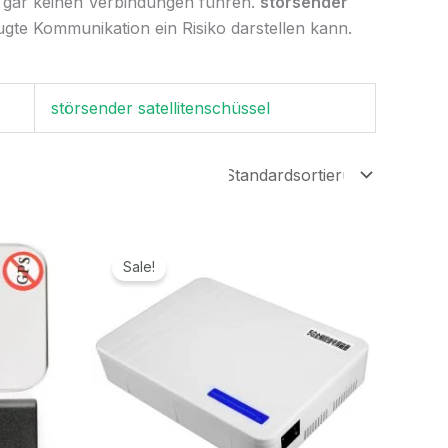
gar keinen Verbindungen führen.
störsender
gte Kommunikation ein Risiko darstellen kann.
störsender satellitenschüssel
Ursprünglicher
Aktueller
Preis
Preis
Sale!
war:
ist:
699,00€
329,99€.