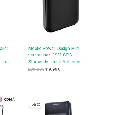
cker
Mobile Power Design Mini
versteckter GSM-GPS-
eidou
Störsender mit 4 Antennen
239,00
€
119,99
€
panne:
Preisspanne:
9€
719,99€
Sale!
bis
9€
739,99€