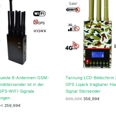
Preis
Preis
Preis
Preis
Sale!
war:
ist:
war:
ist:
499,00€
259,99€.
699,00€
356,99€
eueste 8-Antennen-GSM-
Tarnung LCD-Bildschirm
dstörsender ist in der
GPS Lojack tragbarer Ha
GPS-WIFI-Signale
Signal Störsender
angen
699,00
€
356,99
€
0
€
259,99
€