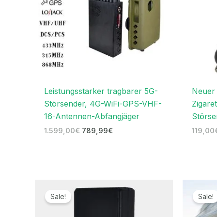
Leistungsstarker tragbarer 5G-
Neuer
Störsender, 4G-WiFi-GPS-VHF-
Zigare
16-Antennen-Abfangjäger
Störse
1.599,00
€
789,99
€
119,00
Ursprünglicher
Aktueller
Preis
Preis
Sale!
Sale!
war:
ist:
169,00€
96,69€.