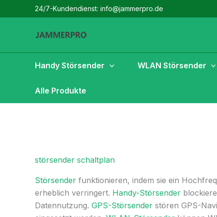
Zum
24/7-Kundendienst: info@jammerpro.de
Inhalt
springen
Handy Störsender
WLAN Störsender
Alle Produkte
störsender schaltplan
Störsender
funktionieren, indem sie ein Hochfreq
erheblich verringert.
Handy-Störsender
blockiere
Datennutzung.
GPS-Störsender
stören GPS-Navig