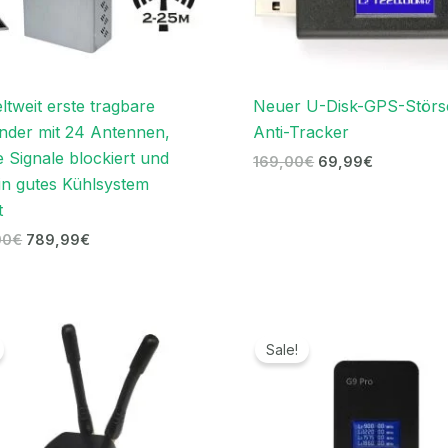
ltweit erste tragbare
Neuer U-Disk-GPS-Störs
nder mit 24 Antennen,
Anti-Tracker
e Signale blockiert und
169,00
€
69,99
€
in gutes Kühlsystem
t
00
€
789,99
€
Ursprünglicher
Aktueller
Ursprünglicher
Aktueller
Preis
Preis
Preis
Preis
Sale!
war:
ist:
war:
ist:
119,00€
69,99€.
139,00€
89,99€.