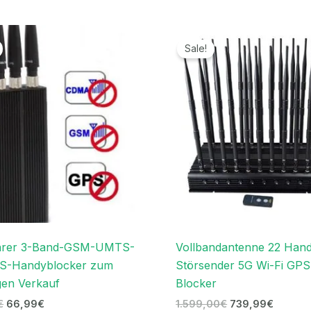
Ursprünglicher
Aktueller
Ursprünglicher
Aktuell
Preis
Preis
Preis
Preis
Sale!
war:
ist:
war:
ist:
119,00€
66,99€.
1.599,00€
739,99
arer 3-Band-GSM-UMTS-
Vollbandantenne 22 Han
S-Handyblocker zum
Störsender 5G Wi-Fi GPS
gen Verkauf
Blocker
€
66,99
€
1.599,00
€
739,99
€