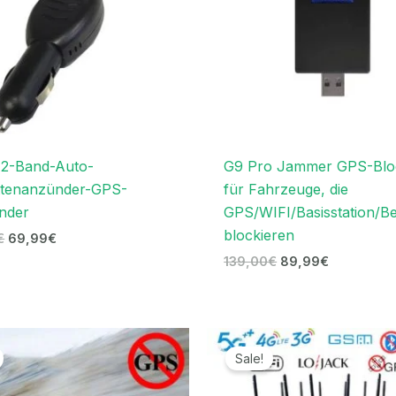
 2-Band-Auto-
G9 Pro Jammer GPS-Blo
ttenanzünder-GPS-
für Fahrzeuge, die
nder
GPS/WIFI/Basisstation/B
blockieren
€
69,99
€
139,00
€
89,99
€
Ursprünglicher
Aktueller
Preiss
Preis
Preis
679,9
Sale!
war:
ist:
bis
129,00€
86,69€.
699,9