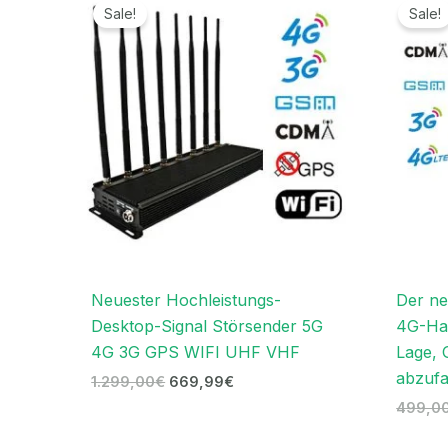
Preis
Preis
Sale!
Sale!
war:
ist:
1.299,00€
669,99€.
Neuester Hochleistungs-
Der n
Desktop-Signal Störsender 5G
4G-Han
4G 3G GPS WIFI UHF VHF
Lage, 
abzuf
1.299,00
€
669,99
€
499,0