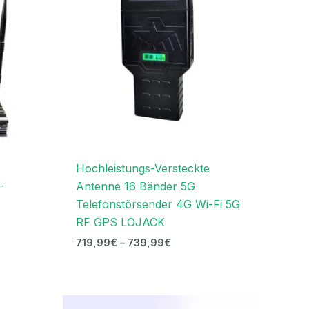
Hochleistungs-Versteckte
-
Antenne 16 Bänder 5G
Telefonstörsender 4G Wi-Fi 5G
RF GPS LOJACK
719,99
€
–
739,99
€
r
Ursprünglicher
Aktueller