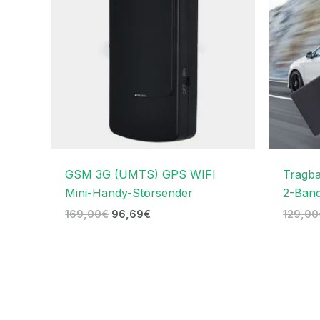
GSM 3G (UMTS) GPS WIFI
Tragba
Mini-Handy-Störsender
2-Ban
169,00
€
96,69
€
129,00
Ursprünglicher
Aktueller