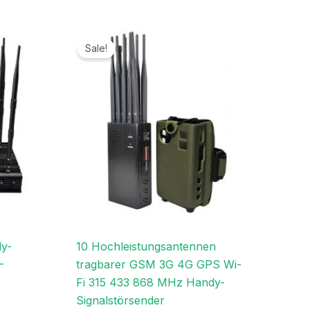
er
Preisspanne:
559,99€
Sale!
bis
€.
599,99€
dy-
10 Hochleistungsantennen
-
tragbarer GSM 3G 4G GPS Wi-
Fi 315 433 868 MHz Handy-
Signalstörsender