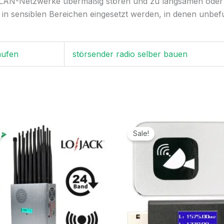
N-Netzwerke übermäßig stören und zu langsamen oder 
n sensiblen Bereichen eingesetzt werden, in denen unbefu
aufen
störsender radio selber bauen
Ursprünglicher
Aktueller
Ursprünglicher
Aktueller
Preis
Preis
Preis
Preis
Sale!
war:
ist:
war:
ist:
1.299,00€
789,99€.
169,00€
69,99€.