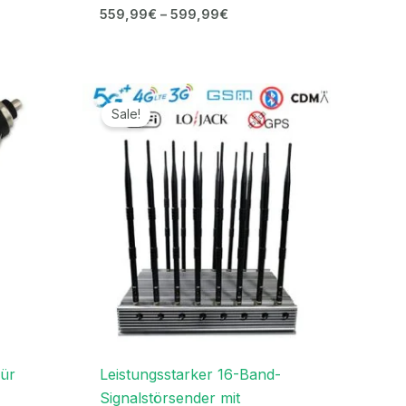
559,99
€
–
599,99
€
Ursprünglicher
Aktueller
Preis
Preis
Sale!
war:
ist:
2.099,00€
1.099,99€.
für
Leistungsstarker 16-Band-
Signalstörsender mit