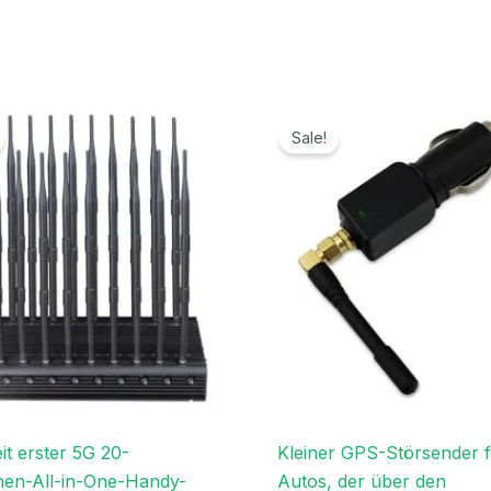
Ursprünglicher
Aktueller
Ursprünglicher
Aktueller
Preis
Preis
Preis
Preis
Sale!
war:
ist:
war:
ist:
1.199,00€
699,99€.
119,00€
69,99€.
it erster 5G 20-
Kleiner GPS-Störsender 
en-All-in-One-Handy-
Autos, der über den