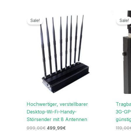
Ursprünglicher
Aktueller
Preis
Preis
Sale!
Sale!
war:
ist:
999,00€
499,99€.
Hochwertiger, verstellbarer
Tragb
Desktop-Wi-Fi-Handy-
3G-GP
Störsender mit 8 Antennen
günsti
999,00
€
499,99
€
119,00