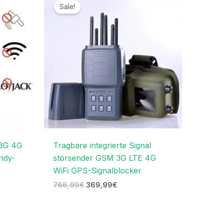
Preis
Preis
Sale!
war:
ist:
.
766,99€
369,99€.
 3G 4G
Tragbare integrierte Signal
ndy-
störsender GSM 3G LTE 4G
WiFi GPS-Signalblocker
766,99
€
369,99
€