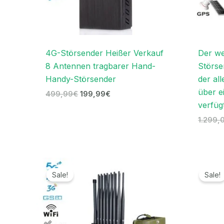
4G-Störsender Heißer Verkauf
Der we
8 Antennen tragbarer Hand-
Störse
Handy-Störsender
der all
über e
499,99
€
199,99
€
verfüg
1.299,
Ursprünglicher
Aktueller
Preis
Preis
Sale!
Sale!
war:
ist:
1.599,00€
789,99€.