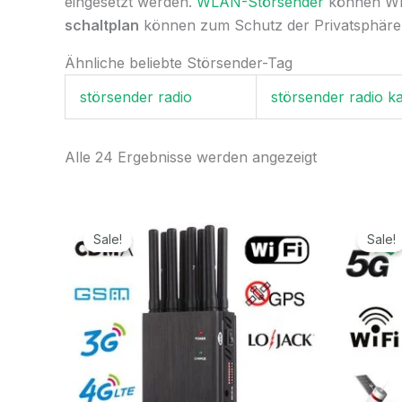
eingesetzt werden.
WLAN-Störsender
können WLA
schaltplan
können zum Schutz der Privatsphäre i
Ähnliche beliebte Störsender-Tag
störsender radio
störsender radio k
Alle 24 Ergebnisse werden angezeigt
Ursprünglicher
Aktueller
Preis
Preis
Sale!
Sale!
war:
ist:
499,99€
199,99€.