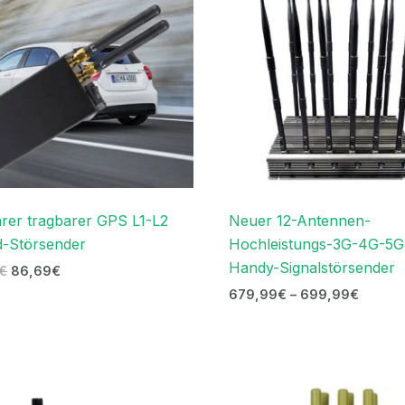
rer tragbarer GPS L1-L2
Neuer 12-Antennen-
d-Störsender
Hochleistungs-3G-4G-5G
Handy-Signalstörsender
€
86,69
€
679,99
€
–
699,99
€
Ursprünglicher
Aktueller
Ursprünglicher
Aktuelle