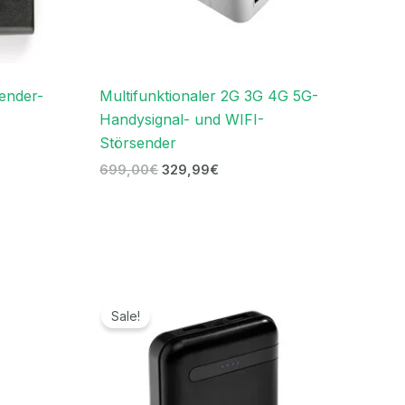
ender-
Multifunktionaler 2G 3G 4G 5G-
Handysignal- und WIFI-
Störsender
699,00
€
329,99
€
Ursprünglicher
Aktueller
Preis
Preis
Sale!
war:
ist:
239,00€
119,99€.