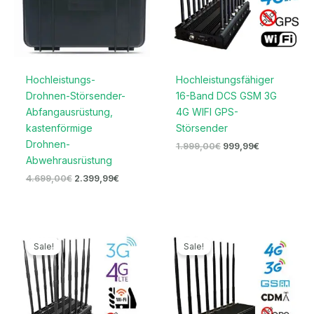
Hochleistungs-
Hochleistungsfähiger
Drohnen-Störsender-
16-Band DCS GSM 3G
Abfangausrüstung,
4G WIFI GPS-
kastenförmige
Störsender
Drohnen-
1.999,00
€
999,99
€
Abwehrausrüstung
4.699,00
€
2.399,99
€
Ursprünglicher
Aktueller
Ursprünglicher
Aktueller
Preis
Preis
Preis
Preis
Sale!
Sale!
war:
ist:
war:
ist:
1.199,00€
569,99€.
1.299,00€
669,99€.