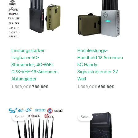
Leistungsstarker
Hochleistungs-
tragbarer 5G-
Handheld 12 Antennen
Störsender, 4G-WiFi-
5G Handy-
GPS-VHF-16-Antennen-
Signalstörsender 37
Abfangjäger
Watt
1.599,00
€
789,99
€
1.399,00
€
699,99
€
Preisspanne:
Preisspanne:
679,99€
719,99€
Sale!
Sale!
bis
bis
699,99€
739,99€