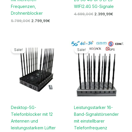
Frequenzen,
WIFI2.4G 5G-Signale
Drohnenblocker
4.699,00
€
2.399,99
€
5.799,00
€
2.799,99
€
Ursprünglicher
Aktueller
Ursprünglicher
Aktueller
Preis
Preis
Preis
Preis
Sale!
Sale!
war:
ist:
war:
ist:
1.699,00€
1.169,99€.
2.099,00€
1.099,99€
Desktop-5G-
Leistungsstarker 16-
Telefonblocker mit 12
Band-Signalstörsender
Antennen und
mit einstellbarer
leistungsstarkem Lüfter
Telefonfrequenz