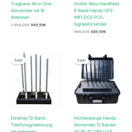
Tragbarer All-in-One-
Großer Akku-Handheld-
Störsender mit 16
8-Band-Handy-GPS-
Antennen
WIFI-DCS-PCS-
Signalstörsender
1.699,00
€
949,99
€
999,00
€
689,99
€
Ursprünglicher
Aktueller
Ursprünglicher
Aktueller
Preis
Preis
Preis
Preis
Sale!
Sale!
war:
ist:
war:
ist:
5.799,00€
2.799,99€.
4.699,00€
2.399,99€
Desktop-12-Band-
Hochleistungs-Handy-
Telefonsignalstörung
Störsender 12 Bänder
mit mehreren
2G 3G 4G GPS L1-L5