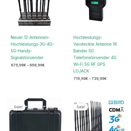
Neuer 12-Antennen-
Hochleistungs-
Hochleistungs-3G-4G-
Versteckte Antenne 16
5G-Handy-
Bänder 5G
Signalstörsender
Telefonstörsender 4G
Wi-Fi 5G RF GPS
679,99
€
–
699,99
€
LOJACK
719,99
€
–
739,99
€
Ursprünglicher
Aktueller
Ursprünglicher
Aktueller
Preis
Preis
Preis
Preis
Sale!
Sale!
war:
ist:
war:
ist:
4.699,00€
2.399,99€.
1.999,00€
999,99€.