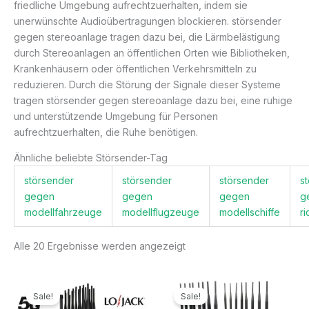
friedliche Umgebung aufrechtzuerhalten, indem sie
unerwünschte Audioübertragungen blockieren. störsender
gegen stereoanlage tragen dazu bei, die Lärmbelästigung
durch Stereoanlagen an öffentlichen Orten wie Bibliotheken,
Krankenhäusern oder öffentlichen Verkehrsmitteln zu
reduzieren. Durch die Störung der Signale dieser Systeme
tragen störsender gegen stereoanlage dazu bei, eine ruhige
und unterstützende Umgebung für Personen
aufrechtzuerhalten, die Ruhe benötigen.
Ähnliche beliebte Störsender-Tag
störsender
störsender
störsender
s
gegen
gegen
gegen
g
modellfahrzeuge
modellflugzeuge
modellschiffe
r
Alle 20 Ergebnisse werden angezeigt
Ursprünglicher
Aktueller
Ursprünglicher
Aktueller
Preis
Preis
Preis
Preis
Sale!
Sale!
war:
ist:
war:
ist: