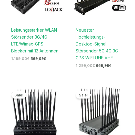
Leistungsstarker WLAN-
Neuester
Störsender 3G/4G
Hochleistungs-
LTE/Wimax-GPS-
Desktop-Signal
Blocker mit 12 Antennen
Störsender 5G 4G 3G
GPS WIFI UHF VHF
1.199,00
€
569,99
€
1.299,00
€
669,99
€
Ursprünglicher
Aktueller
Ursprünglicher
Aktueller
Preis
Preis
Preis
Preis
Sale!
Sale!
war:
ist:
war:
ist:
1.599,00€
739,99€.
2.199,00€
1.599,99€.