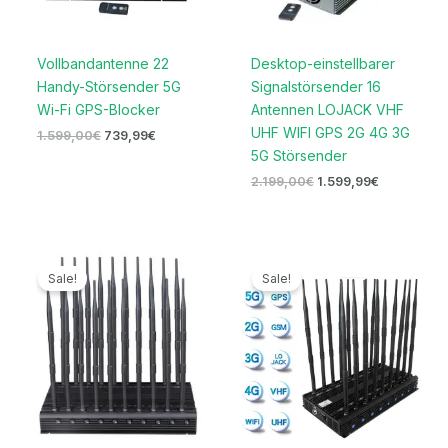
Vollbandantenne 22
Desktop-einstellbarer
Handy-Störsender 5G
Signalstörsender 16
Wi-Fi GPS-Blocker
Antennen LOJACK VHF
UHF WIFI GPS 2G 4G 3G
1.599,00
€
739,99
€
5G Störsender
2.199,00
€
1.599,99
€
Ursprünglicher
Aktueller
Ursprünglicher
Aktueller
Preis
Preis
Preis
Preis
Sale!
Sale!
war:
ist:
war:
ist:
1.199,00€
699,99€.
1.499,00€
679,99€.