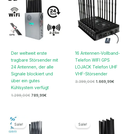
1.299,00€
789,99€.
3.399,00€
1.669,99€.
Der weltweit erste
16 Antennen-Vollband-
tragbare Störsender mit
Telefon WIFI GPS
24 Antennen, der alle
LOJACK Telefon UHF
Signale blockiert und
VHF-Störsender
über ein gutes
3.399,00
€
1.669,99
€
Kühlsystem verfügt
1.299,00
€
789,99
€
Ursprünglicher
Aktueller
Ursprünglicher
Aktueller
Preis
Preis
Preis
Preis
Sale!
Sale!
war:
ist:
war:
ist:
1.599,00€
789,99€.
1.399,00€
699,99€.