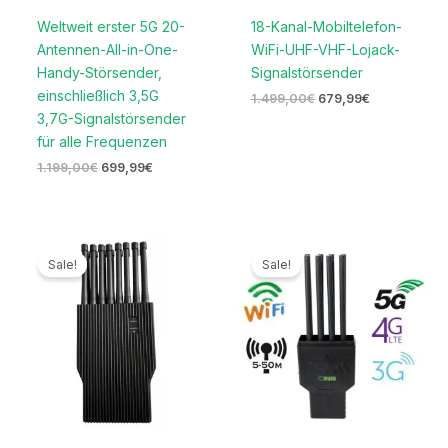
Weltweit erster 5G 20-
18-Kanal-Mobiltelefon-
Antennen-All-in-One-
WiFi-UHF-VHF-Lojack-
Handy-Störsender,
Signalstörsender
einschließlich 3,5G
1.499,00
€
679,99
€
3,7G-Signalstörsender
für alle Frequenzen
1.199,00
€
699,99
€
Ursprünglicher
Aktueller
Ursprünglicher
Aktueller
Preis
Preis
Preis
Preis
Sale!
Sale!
war:
ist:
war:
ist:
1.699,00€
949,99€.
999,00€
689,99€.