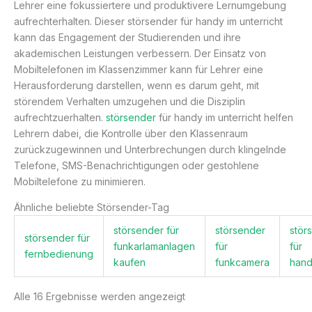
Lehrer eine fokussiertere und produktivere Lernumgebung
aufrechterhalten. Dieser störsender für handy im unterricht
kann das Engagement der Studierenden und ihre
akademischen Leistungen verbessern. Der Einsatz von
Mobiltelefonen im Klassenzimmer kann für Lehrer eine
Herausforderung darstellen, wenn es darum geht, mit
störendem Verhalten umzugehen und die Disziplin
aufrechtzuerhalten.
störsender
für handy im unterricht helfen
Lehrern dabei, die Kontrolle über den Klassenraum
zurückzugewinnen und Unterbrechungen durch klingelnde
Telefone, SMS-Benachrichtigungen oder gestohlene
Mobiltelefone zu minimieren.
Ähnliche beliebte Störsender-Tag
störsender für
störsender
stör
störsender für
funkarlamanlagen
für
für
fernbedienung
kaufen
funkcamera
hand
Alle 16 Ergebnisse werden angezeigt