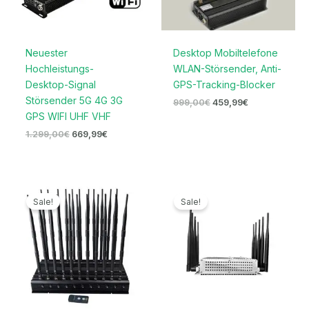
Neuester
Desktop Mobiltelefone
Hochleistungs-
WLAN-Störsender, Anti-
Desktop-Signal
GPS-Tracking-Blocker
Störsender 5G 4G 3G
999,00
€
459,99
€
GPS WIFI UHF VHF
1.299,00
€
669,99
€
Ursprünglicher
Aktueller
Ursprünglicher
Aktueller
Preis
Preis
Preis
Preis
Sale!
Sale!
war:
ist:
war:
ist:
1.599,00€
739,99€.
699,00€
399,99€.