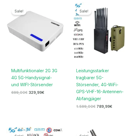
Ursprünglicher
Aktueller
Ursprünglicher
Aktueller
Preis
Preis
Preis
Preis
Sale!
Sale!
war:
ist:
war:
ist:
699,00€
329,99€.
1.599,00€
789,99€.
Multifunktionaler 2G 3G
Leistungsstarker
4G 5G-Handysignal-
tragbarer 5G-
und WIFI-Störsender
Störsender, 4G-WiFi-
GPS-VHF-16-Antennen-
699,00
€
329,99
€
Abfangjäger
1.599,00
€
789,99
€
Preisspanne:
Ursprünglicher
Aktueller
679,99€
Preis
Preis