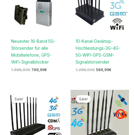
Neuester 16-Band 5G-
10-Kanal-Desktop-
Störsender für alle
Hochleistungs-3G-4G-
Mobiltelefone, GPS-
5G-WIFI-GPS-GSM-
WiFi-Signalblocker
Signalstörsender
1.599,00
€
769,99
€
1.299,00
€
569,99
€
Ursprünglicher
Aktueller
Ursprünglicher
Aktueller
Preis
Preis
Preis
Preis
Sale!
Sale!
war:
ist:
war:
ist:
1.299,00€
669,99€.
999,00€
459,99€.