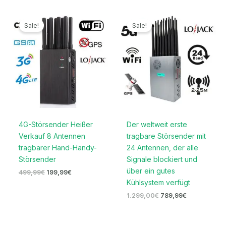
Ursprünglicher
Aktueller
Ursprünglicher
Aktueller
Preis
Preis
Preis
Preis
Sale!
Sale!
war:
ist:
war:
ist:
499,99€
199,99€.
1.299,00€
789,99€.
4G-Störsender Heißer
Der weltweit erste
Verkauf 8 Antennen
tragbare Störsender mit
tragbarer Hand-Handy-
24 Antennen, der alle
Störsender
Signale blockiert und
über ein gutes
499,99
€
199,99
€
Kühlsystem verfügt
1.299,00
€
789,99
€