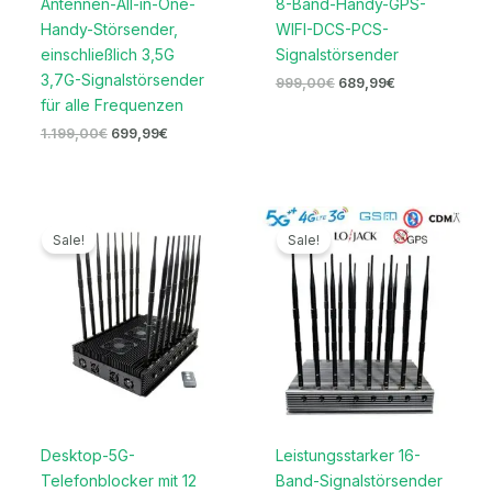
Antennen-All-in-One-
8-Band-Handy-GPS-
Handy-Störsender,
WIFI-DCS-PCS-
einschließlich 3,5G
Signalstörsender
3,7G-Signalstörsender
999,00
€
689,99
€
für alle Frequenzen
1.199,00
€
699,99
€
Ursprünglicher
Aktueller
Ursprünglicher
Aktueller
Preis
Preis
Preis
Preis
Sale!
Sale!
war:
ist:
war:
ist:
1.699,00€
1.169,99€.
2.099,00€
1.099,99€
Desktop-5G-
Leistungsstarker 16-
Telefonblocker mit 12
Band-Signalstörsender