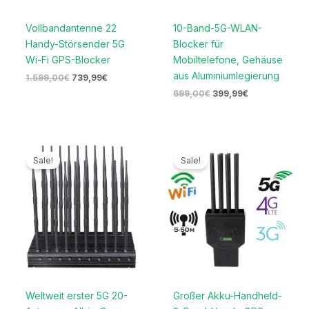
Vollbandantenne 22
10-Band-5G-WLAN-
Handy-Störsender 5G
Blocker für
Wi-Fi GPS-Blocker
Mobiltelefone, Gehäuse
aus Aluminiumlegierung
1.599,00
€
739,99
€
699,00
€
399,99
€
Ursprünglicher
Aktueller
Ursprünglicher
Aktueller
Preis
Preis
Preis
Preis
Sale!
Sale!
war:
ist:
war:
ist:
1.199,00€
699,99€.
999,00€
689,99€.
Weltweit erster 5G 20-
Großer Akku-Handheld-