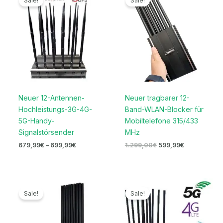
Sale!
Sale!
bis
war:
ist:
699,99€
1.299,00€
599,99€.
Neuer 12-Antennen-
Neuer tragbarer 12-
Hochleistungs-3G-4G-
Band-WLAN-Blocker für
5G-Handy-
Mobiltelefone 315/433
Signalstörsender
MHz
679,99
€
–
699,99
€
1.299,00
€
599,99
€
Ursprünglicher
Aktueller
Ursprünglicher
Aktueller
Preis
Preis
Preis
Preis
Sale!
Sale!
war:
ist:
war:
ist:
1.599,00€
769,99€.
1.299,00€
569,99€.