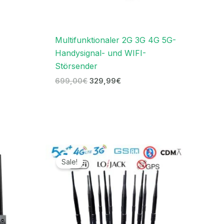
Multifunktionaler 2G 3G 4G 5G-
Handysignal- und WIFI-
Störsender
699,00
€
329,99
€
er
Preisspanne:
679,99€
Sale!
bis
€.
699,99€