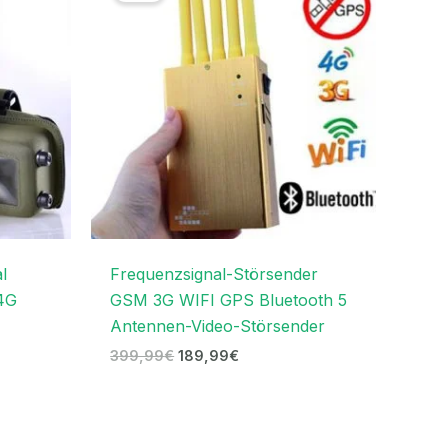
.
399,99€
189,99€.
l
Frequenzsignal-Störsender
4G
GSM 3G WIFI GPS Bluetooth 5
Antennen-Video-Störsender
399,99
€
189,99
€
panne:
Ursprünglicher
Aktueller