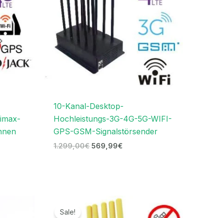
10-Kanal-Desktop-
imax-
Hochleistungs-3G-4G-5G-WIFI-
nnen
GPS-GSM-Signalstörsender
1.299,00
€
569,99
€
r
Ursprünglicher
Aktueller
Preis
Preis
Sale!
war:
ist: