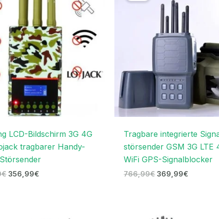
699,00€
356,99€.
766,99€
369,99€
g LCD-Bildschirm 3G 4G
Tragbare integrierte Signa
jack tragbarer Handy-
störsender GSM 3G LTE 
 Störsender
WiFi GPS-Signalblocker
0
€
356,99
€
766,99
€
369,99
€
Ursprünglicher
Aktueller
Preiss