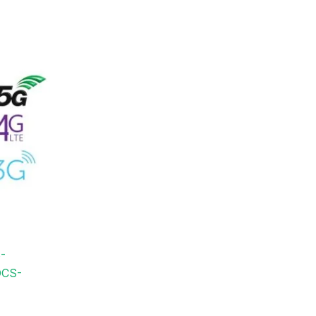
r
.
-
DCS-