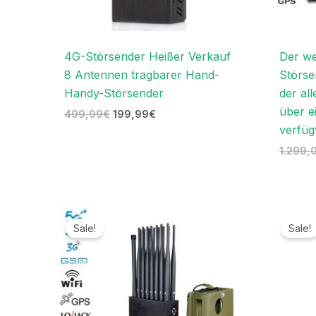
4G-Störsender Heißer Verkauf
Der we
8 Antennen tragbarer Hand-
Störse
Handy-Störsender
der all
über e
499,99
€
199,99
€
verfüg
1.299,
Ursprünglicher
Aktueller
Preis
Preis
Sale!
Sale!
war:
ist:
1.599,00€
789,99€.