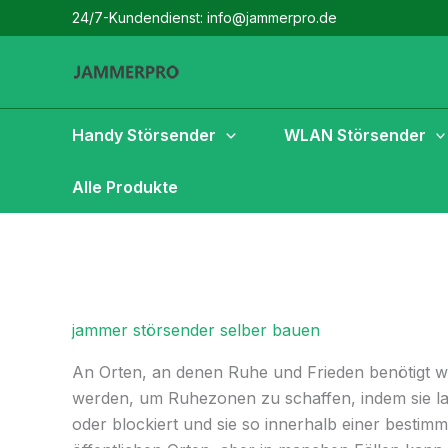
Zum
24/7-Kundendienst: info@jammerpro.de
Inhalt
springen
Handy Störsender
WLAN Störsender
Alle Produkte
jammer störsender selber bauen
An Orten, an denen Ruhe und Frieden benötigt w
werden, um Ruhezonen zu schaffen, indem sie lau
oder blockiert und sie so innerhalb einer bestim