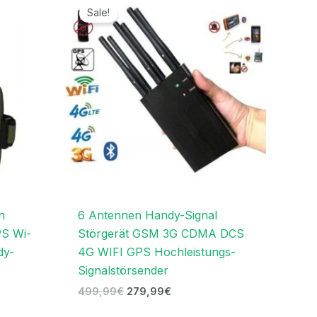
9€
Preis
Preis
Sale!
war:
ist:
9€
499,99€
279,99€.
n
6 Antennen Handy-Signal
S Wi-
Störgerät GSM 3G CDMA DCS
dy-
4G WIFI GPS Hochleistungs-
Signalstörsender
499,99
€
279,99
€