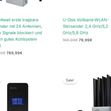
ltweit erste tragbare
U-Disk Vollband-WLAN-
nder mit 24 Antennen,
Störsender 2,4 GHz/5,2
e Signale blockiert und
GHz/5,8 GHz
in gutes Kühlsystem
169,00
€
79,99
€
t
00
€
789,99
€
Ursprünglicher
Aktueller
Ursprünglicher
Aktuell
Preis
Preis
Preis
Preis
Sale!
war:
ist:
war:
ist:
139,00€
89,99€.
1.399,00€
699,99