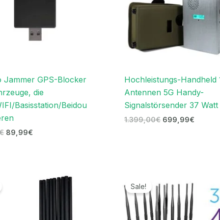
o Jammer GPS-Blocker
Hochleistungs-Handheld 
hrzeuge, die
Antennen 5G Handy-
FI/Basisstation/Beidou
Signalstörsender 37 Watt
eren
1.399,00
€
699,99
€
€
89,99
€
Ursprünglicher
Aktueller
Ursprünglicher
Aktuelle
Preis
Preis
Preis
Preis
Sale!
war:
ist:
war:
ist:
1.599,00€
769,99€.
1.199,00€
569,99