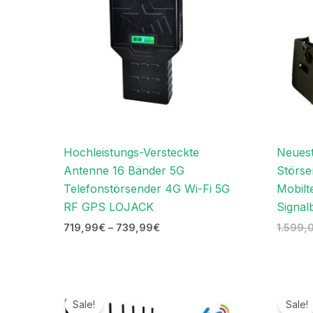
Hochleistungs-Versteckte
Neuest
Antenne 16 Bänder 5G
Störse
Telefonstörsender 4G Wi-Fi 5G
Mobilt
RF GPS LOJACK
Signal
719,99
€
–
739,99
€
1.599,
Ursprünglicher
Aktueller
Preis
Preis
Sale!
Sale!
war:
ist: