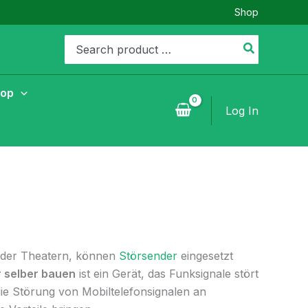
Shop
Search
for:
hop
Log In
 oder Theatern, können
Störsender
eingesetzt
 selber bauen
ist ein Gerät, das Funksignale stört
die Störung von Mobiltelefonsignalen an