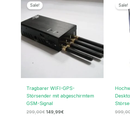
Preis
Preis
Sale!
Sale!
war:
ist:
299,00€
149,99€.
Tragbarer WIFI-GPS-
Hochwe
Störsender mit abgeschirmtem
Deskto
GSM-Signal
Störse
299,00
€
149,99
€
999,0