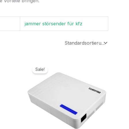
 Vorteile bringen.
jammer störsender für kfz
Ursprünglicher
Aktueller
Preis
Preis
Sale!
war:
ist:
699,00€
329,99€.