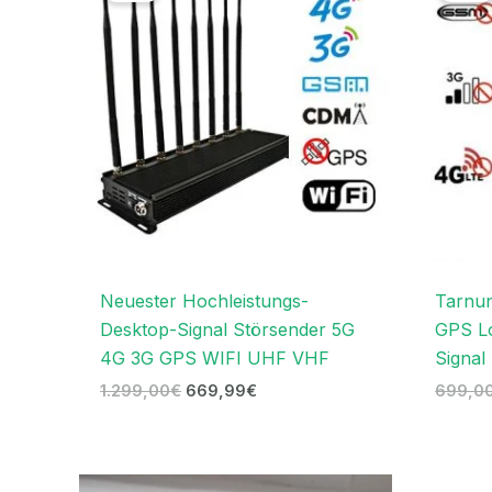
1.299,00€
669,99€.
Neuester Hochleistungs-
Tarnun
Desktop-Signal Störsender 5G
GPS Lo
4G 3G GPS WIFI UHF VHF
Signal
1.299,00
€
669,99
€
699,0
Ursprünglicher
Aktueller