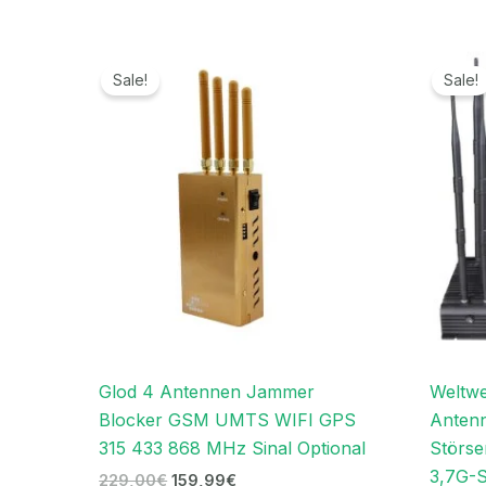
Ursprünglicher
Aktueller
Preis
Preis
Sale!
Sale!
war:
ist:
229,00€
159,99€.
Glod 4 Antennen Jammer
Weltwe
Blocker GSM UMTS WIFI GPS
Antenn
315 433 868 MHz Sinal Optional
Störse
3,7G-S
229,00
€
159,99
€