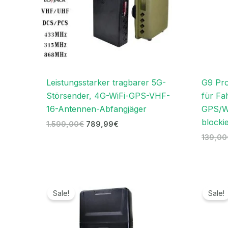
Leistungsstarker tragbarer 5G-
G9 Pr
Störsender, 4G-WiFi-GPS-VHF-
für Fa
16-Antennen-Abfangjäger
GPS/WI
blocki
1.599,00
€
789,99
€
139,00
Preisspanne:
719,99€
Sale!
Sale!
bis
739,99€