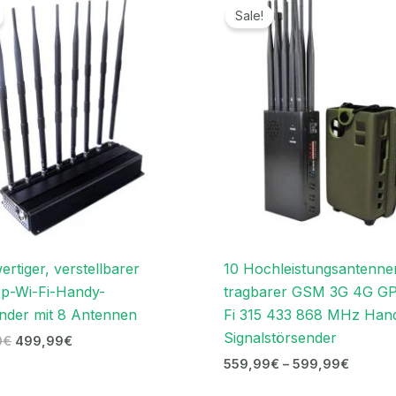
Preis
Preis
559,9
Sale!
war:
ist:
bis
999,00€
499,99€.
599,9
rtiger, verstellbarer
10 Hochleistungsantenne
p-Wi-Fi-Handy-
tragbarer GSM 3G 4G GP
nder mit 8 Antennen
Fi 315 433 868 MHz Han
Signalstörsender
0
€
499,99
€
559,99
€
–
599,99
€