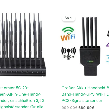
Ursprünglicher
Aktueller
Ursprünglicher
Aktuelle
Preis
Preis
Preis
Preis
Sale!
war:
ist:
war:
ist:
1.199,00€
699,99€.
999,00€
689,99€
it erster 5G 20-
Großer Akku-Handheld-8
en-All-in-One-Handy-
Band-Handy-GPS-WIFI-
nder, einschließlich 3,5G
PCS-Signalstörsender
ignalstörsender für alle
999,00
€
689,99
€