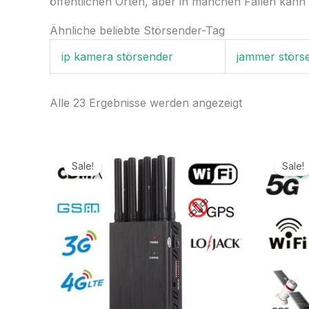
öffentlichen Orten, aber in manchen Fällen kann 
Ähnliche beliebte Störsender-Tag
ip kamera störsender
jammer störs
Alle 23 Ergebnisse werden angezeigt
Ursprünglicher
Aktueller
Preis
Preis
Sale!
Sale!
war:
ist:
499,99€
199,99€.