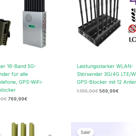
er 16-Band 5G-
Leistungsstarker WLAN-
nder für alle
Störsender 3G/4G LTE/W
elefone, GPS-WiFi-
GPS-Blocker mit 12 Ante
blocker
1.199,00
€
569,99
€
00
€
769,99
€
Ursprünglicher
Aktueller
Ursprünglicher
Aktuelle
Preis
Preis
Preis
Preis
Sale!
war:
ist:
war:
ist: