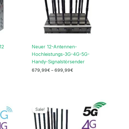
12
Neuer 12-Antennen-
Hochleistungs-3G-4G-5G-
Handy-Signalstörsender
679,99
€
–
699,99
€
r
Ursprünglicher
Aktueller
Preis
Preis
Sale!
war:
ist:
€.
1.299,00€
569,99€.