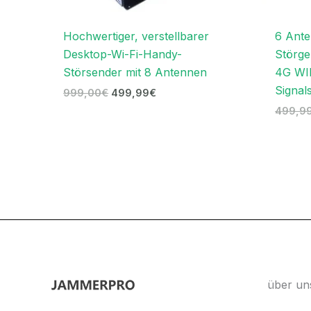
Hochwertiger, verstellbarer
6 Ante
Desktop-Wi-Fi-Handy-
Störg
Störsender mit 8 Antennen
4G WIF
Signal
999,00
€
499,99
€
499,9
über un