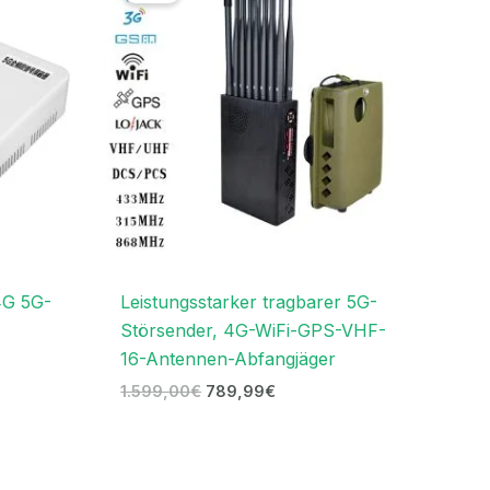
.
1.599,00€
789,99€.
4G 5G-
Leistungsstarker tragbarer 5G-
Störsender, 4G-WiFi-GPS-VHF-
16-Antennen-Abfangjäger
1.599,00
€
789,99
€