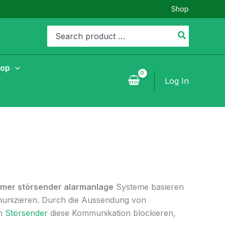
Shop
Search
for:
hop
Log In
mer störsender alarmanlage
Systeme basieren
unizieren. Durch die Aussendung von
en
Störsender
diese Kommunikation blockieren,