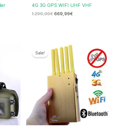
der
4G 3G GPS WIFI UHF VHF
1.299,00
€
669,99
€
r
Ursprünglicher
Aktueller
Preis
Preis
Sale!
war:
ist:
.
399,99€
189,99€.