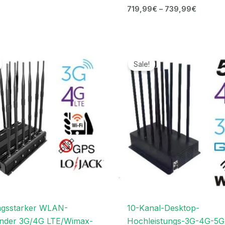
719,99
€
–
739,99
€
Ursprünglicher
Aktueller
Ursprünglicher
Aktuell
Preis
Preis
Preis
Preis
Sale!
war:
ist:
war:
ist:
1.199,00€
569,99€.
1.299,00€
569,99
ngsstarker WLAN-
10-Kanal-Desktop-
ender 3G/4G LTE/Wimax-
Hochleistungs-3G-4G-5G