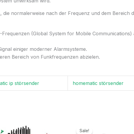
ystem unwirksam wird.
, die normalerweise nach der Frequenz und dem Bereich der
SM-Frequenzen (Global System for Mobile Communications) 
ignal einiger moderner Alarmsysteme.
eren Bereich von Funkfrequenzen abzielen.
tic ip störsender
homematic störsender
Ursprünglicher
Aktueller
Ursprünglicher
Aktuelle
Preis
Preis
Preis
Preis
Sale!
war:
ist:
war:
ist: