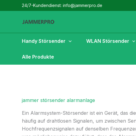
Zum
24/7-Kundendienst: info@jammerpro.de
Inhalt
springen
Handy Störsender
WLAN Störsender
Alle Produkte
jammer störsender alarmanlage
Ein Alarmsystem-Störsender ist ein Gerät, das d
häufig auf drahtlosen Signalen, um zwischen S
Hochfrequenzsignalen auf denselben Frequenze