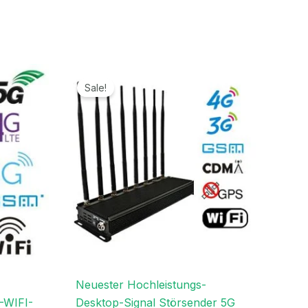
er
Ursprünglicher
Aktueller
Preis
Preis
Sale!
war:
ist:
€.
1.299,00€
669,99€.
Neuester Hochleistungs-
-WIFI-
Desktop-Signal Störsender 5G