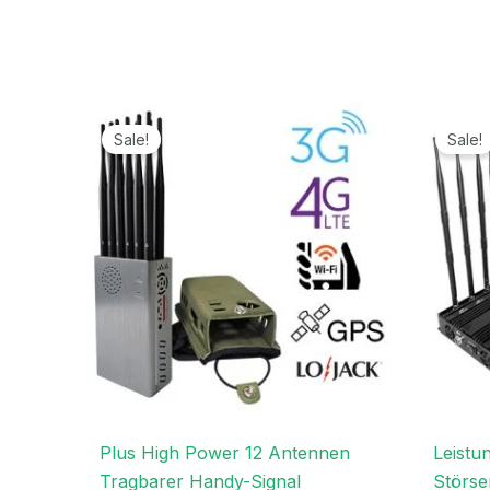
Preisspanne:
519,99€
Sale!
Sale!
bis
649,99€
Plus High Power 12 Antennen
Leistu
Tragbarer Handy-Signal
Störs