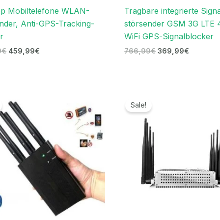
op Mobiltelefone WLAN-
Tragbare integrierte Signa
nder, Anti-GPS-Tracking-
störsender GSM 3G LTE 
r
WiFi GPS-Signalblocker
0
€
459,99
€
766,99
€
369,99
€
Ursprünglicher
Aktueller
Ursprünglicher
Aktuelle
Preis
Preis
Preis
Preis
Sale!
war:
ist:
war:
ist:
499,99€
279,99€.
699,00€
399,99€