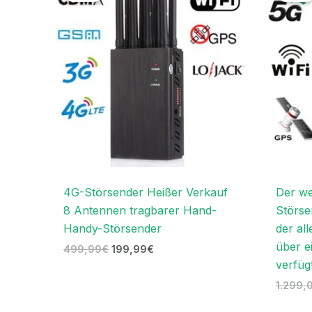
499,99€
199,99€.
4G-Störsender Heißer Verkauf
Der we
8 Antennen tragbarer Hand-
Störse
Handy-Störsender
der all
über e
499,99
€
199,99
€
verfüg
1.299,