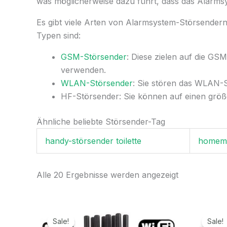
was möglicherweise dazu führt, dass das Alarms
Es gibt viele Arten von Alarmsystem-Störsendern
Typen sind:
GSM-Störsender
: Diese zielen auf die G
verwenden.
WLAN-Störsender
: Sie stören das WLAN-S
HF-Störsender: Sie können auf einen größ
Ähnliche beliebte Störsender-Tag
handy-störsender toilette
homema
Alle 20 Ergebnisse werden angezeigt
Ursprünglicher
Aktueller
Preis
Preis
Sale!
Sale!
war:
ist: