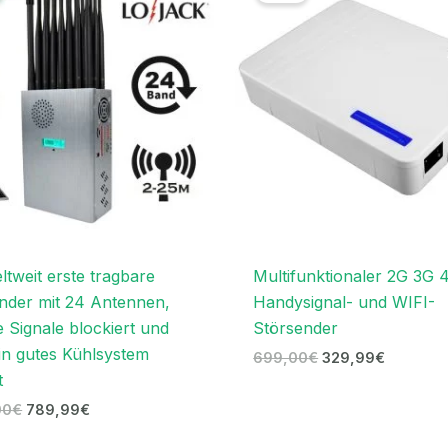
1.299,00€
789,99€.
699,00€
329,99€
ltweit erste tragbare
Multifunktionaler 2G 3G 
nder mit 24 Antennen,
Handysignal- und WIFI-
e Signale blockiert und
Störsender
in gutes Kühlsystem
699,00
€
329,99
€
t
00
€
789,99
€