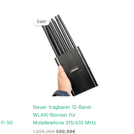
anne:
Ursprünglicher
Aktueller
€
Preis
Preis
Sale!
war:
ist:
€
1.299,00€
599,99€.
Neuer tragbarer 12-Band-
WLAN-Blocker für
-Fi 5G
Mobiltelefone 315/433 MHz
1.299,00
€
599,99
€