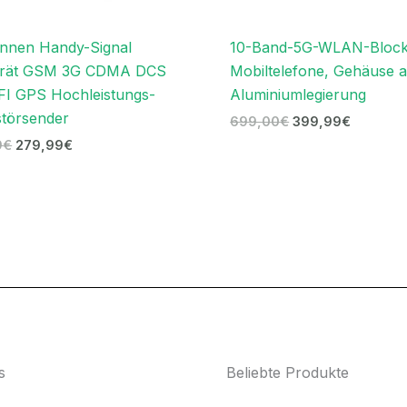
nnen Handy-Signal
10-Band-5G-WLAN-Block
erät GSM 3G CDMA DCS
Mobiltelefone, Gehäuse 
I GPS Hochleistungs-
Aluminiumlegierung
störsender
699,00
€
399,99
€
9
€
279,99
€
s
Beliebte Produkte