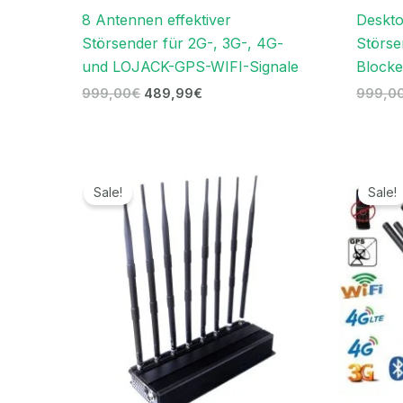
8 Antennen effektiver
Deskt
Störsender für 2G-, 3G-, 4G-
Störse
und LOJACK-GPS-WIFI-Signale
Blocke
999,00
€
489,99
€
999,0
Ursprünglicher
Aktueller
Preis
Preis
Sale!
Sale!
war:
ist:
999,00€
499,99€.