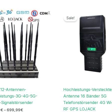
Preisspanne:
Preissp
679,99€
719,99
Sale!
bis
bis
699,99€
739,99
 12-Antennen-
Hochleistungs-Versteckte
eistungs-3G-4G-5G-
Antenne 16 Bänder 5G
Signalstörsender
Telefonstörsender 4G Wi
RF GPS LOJACK
9
€
–
699,99
€