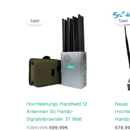
Ursprünglicher
Aktueller
Preis
Preis
Sale!
Sale!
war:
ist:
1.399,00€
699,99€.
Hochleistungs-Handheld 12
Neuer
Antennen 5G Handy-
Hochl
Signalstörsender 37 Watt
Handy-
1.399,00
€
699,99
€
679,9