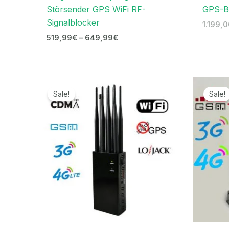
Störsender GPS WiFi RF-
GPS-Bl
Signalblocker
1.199,
519,99
€
–
649,99
€
Ursprünglicher
Aktueller
Preis
Preis
Sale!
Sale!
war:
ist:
999,00€
489,99€.