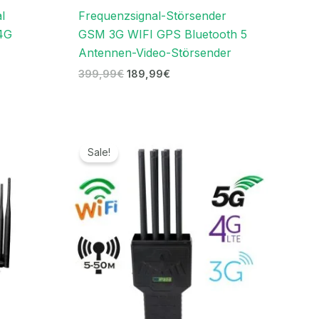
l
Frequenzsignal-Störsender
4G
GSM 3G WIFI GPS Bluetooth 5
Antennen-Video-Störsender
399,99
€
189,99
€
r
Ursprünglicher
Aktueller
Preis
Preis
Sale!
war:
ist:
.
999,00€
689,99€.