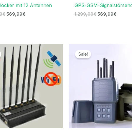
ocker mit 12 Antennen
GPS-GSM-Signalstörsen
00
€
569,99
€
1.299,00
€
569,99
€
Ursprünglicher
Aktueller
Ursprünglicher
Aktuelle
Preis
Preis
Preis
Preis
Sale!
war:
ist:
war:
ist:
999,00€
459,99€.
766,99€
369,99€