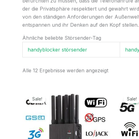
befürchten zu müssen, dass die Telefonanrufe an
der die Privatsphäre respektiert und gewahrt wir
von den ständigen Anforderungen der Außenwelt
entspannen und ihr Denken auf den Kopf stellen. Di
Ähnliche beliebte Störsender-Tag
handyblocker störsender
handy
Alle 12 Ergebnisse werden angezeigt
Ursprünglicher
Aktueller
Preis
Preis
Sale!
Sale!
war:
ist:
499,99€
199,99€.