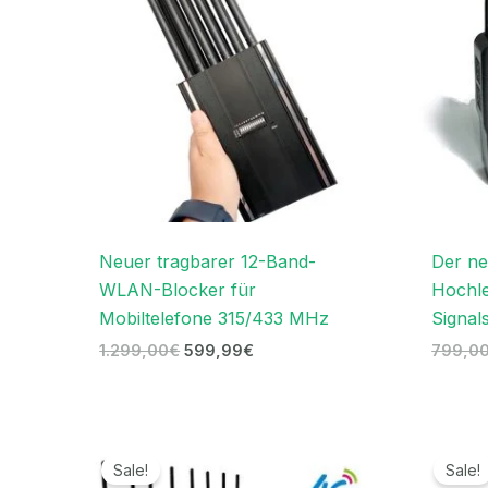
Neuer tragbarer 12-Band-
Der ne
WLAN-Blocker für
Hochle
Mobiltelefone 315/433 MHz
Signal
1.299,00
€
599,99
€
799,0
Ursprünglicher
Aktueller
Preis
Preis
Sale!
Sale!
war:
ist: