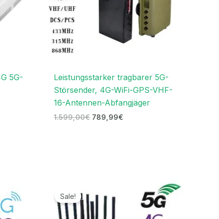
4G 5G-
Leistungsstarker tragbarer 5G-
Störsender, 4G-WiFi-GPS-VHF-
16-Antennen-Abfangjäger
1.599,00
€
789,99
€
r
Ursprünglicher
Aktueller
Preis
Preis
Sale!
war:
ist:
€.
1.299,00€
569,99€.