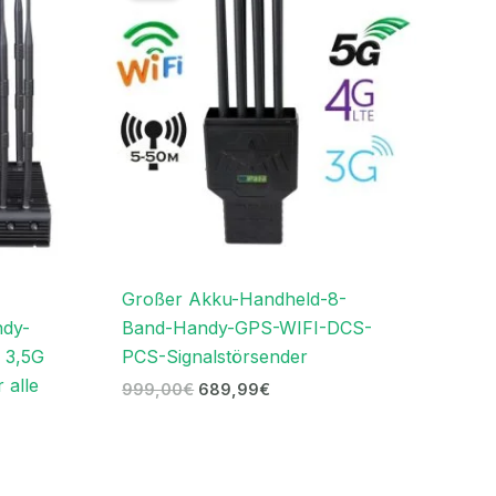
€.
999,00€
689,99€.
Großer Akku-Handheld-8-
ndy-
Band-Handy-GPS-WIFI-DCS-
h 3,5G
PCS-Signalstörsender
 alle
999,00
€
689,99
€