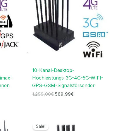
10-Kanal-Desktop-
imax-
Hochleistungs-3G-4G-5G-WIFI-
nnen
GPS-GSM-Signalstörsender
1.299,00
€
569,99
€
er
Ursprünglicher
Aktueller
Preis
Preis
Sale!
war:
ist: