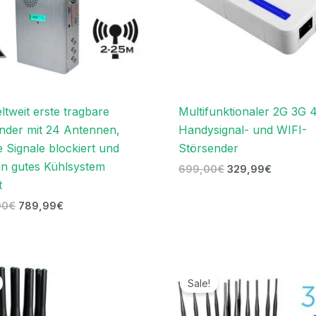
ltweit erste tragbare
Multifunktionaler 2G 3G 
nder mit 24 Antennen,
Handysignal- und WIFI-
e Signale blockiert und
Störsender
in gutes Kühlsystem
699,00
€
329,99
€
t
00
€
789,99
€
Ursprünglicher
Aktueller
Ursprünglicher
Aktuelle
Preis
Preis
Preis
Preis
Sale!
war:
ist:
war:
ist:
799,00€
376,99€.
1.199,00€
569,99