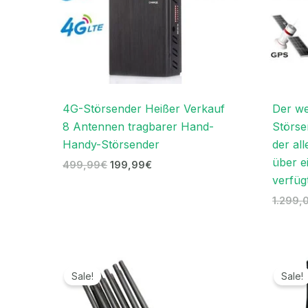
4G-Störsender Heißer Verkauf
Der we
8 Antennen tragbarer Hand-
Störse
Handy-Störsender
der all
über e
499,99
€
199,99
€
verfüg
1.299,
Ursprünglicher
Aktueller
Preis
Preis
Sale!
Sale!
war:
ist:
1.299,00€
599,99€.