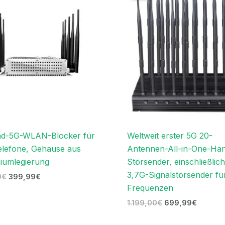
699,00€
399,99€.
1.199,00€
699,99
nd-5G-WLAN-Blocker für
Weltweit erster 5G 20-
elefone, Gehäuse aus
Antennen-All-in-One-Ha
iumlegierung
Störsender, einschließlic
3,7G-Signalstörsender für
0
€
399,99
€
Frequenzen
1.199,00
€
699,99
€