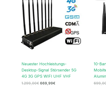
1.299,00€
669,99€.
Neuester Hochleistungs-
10-Ba
Desktop-Signal Störsender 5G
Mobilt
4G 3G GPS WIFI UHF VHF
Alumin
1.299,00
€
669,99
€
699,0