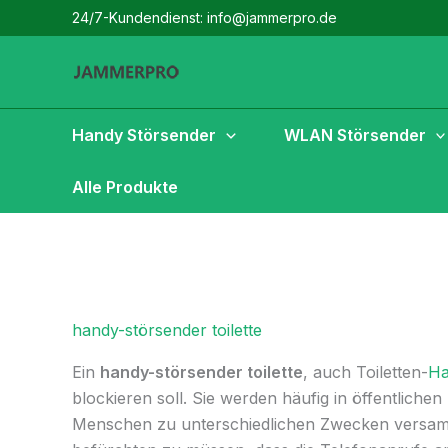
Zum
24/7-Kundendienst: info@jammerpro.de
Inhalt
springen
Handy Störsender
WLAN Störsender
Alle Produkte
handy-störsender toilette
Ein
handy-störsender toilette
, auch Toiletten-
Ha
blockieren soll. Sie werden häufig in öffentlichen
Menschen zu unterschiedlichen Zwecken versam