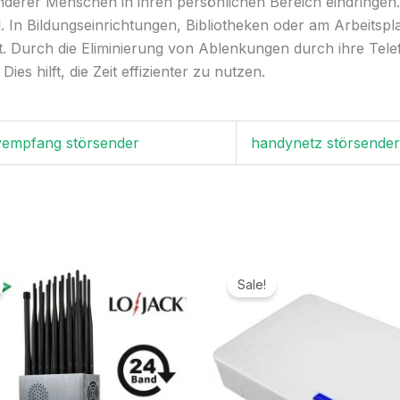
derer Menschen in ihren persönlichen Bereich eindringen.
d. In Bildungseinrichtungen, Bibliotheken oder am Arbeitsp
. Durch die Eliminierung von Ablenkungen durch ihre Tel
es hilft, die Zeit effizienter zu nutzen.
empfang störsender
handynetz störsender
Ursprünglicher
Aktueller
Ursprünglicher
Aktuelle
Preis
Preis
Preis
Preis
Sale!
war:
ist:
war:
ist:
1.299,00€
789,99€.
699,00€
329,99€