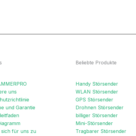
s
Beliebte Produkte
JAMMERPRO
Handy Störsender
ere uns
WLAN Störsender
utzrichtlinie
GPS Störsender
e und Garantie
Drohnen Störsender
eitfaden
billiger Störsender
Diagramm
Mini-Störsender
sich für uns zu
Tragbarer Störsender