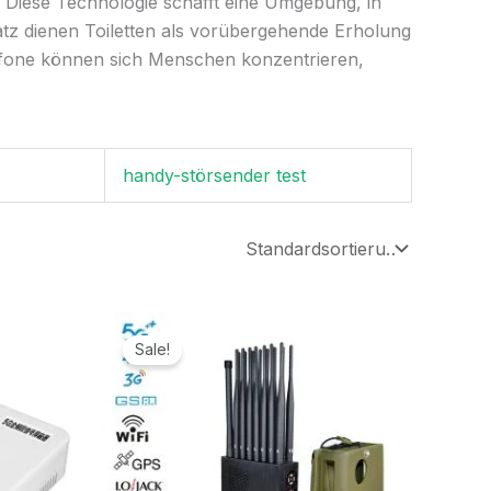
 Diese Technologie schafft eine Umgebung, in
latz dienen Toiletten als vorübergehende Erholung
efone können sich Menschen konzentrieren,
handy-störsender test
r
Ursprünglicher
Aktueller
Preis
Preis
Sale!
war:
ist:
.
1.599,00€
789,99€.