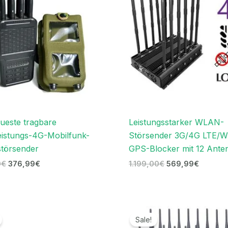
ueste tragbare
Leistungsstarker WLAN-
istungs-4G-Mobilfunk-
Störsender 3G/4G LTE/W
störsender
GPS-Blocker mit 12 Ante
0
€
376,99
€
1.199,00
€
569,99
€
Ursprünglicher
Aktueller
Ursprünglicher
Aktuell
Preis
Preis
Preis
Preis
Sale!
war:
ist:
war:
ist: