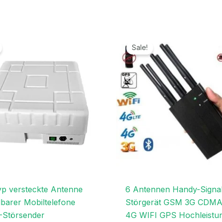
Ursprünglicher
Aktueller
Ursprünglicher
Aktuelle
Preis
Preis
Preis
Preis
Sale!
war:
ist:
war:
ist:
1.699,00€
999,99€.
499,99€
279,99€
p versteckte Antenne
6 Antennen Handy-Signa
llbarer Mobiltelefone
Störgerät GSM 3G CDM
Störsender
4G WIFI GPS Hochleistu