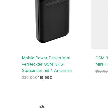
Mobile Power Design Mini
GSM 3
versteckter GSM-GPS-
Mini-H
Störsender mit 4 Antennen
169,00
239,00
€
119,99
€
Ursprünglicher
Aktueller