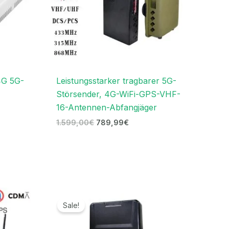
4G 5G-
Leistungsstarker tragbarer 5G-
Störsender, 4G-WiFi-GPS-VHF-
16-Antennen-Abfangjäger
1.599,00
€
789,99
€
panne:
Preisspanne:
9€
719,99€
Sale!
bis
9€
739,99€