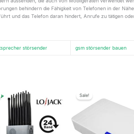
ern aussenden, die auch von Mobilgeräten verwendet we
örungen behindern die Fähigkeit von Telefonen in der Näh
führt und das Telefon daran hindert, Anrufe zu tätigen o
tsprecher störsender
gsm störsender bauen
Ursprünglicher
Aktueller
Ursprünglicher
Aktuelle
Preis
Preis
Preis
Preis
Sale!
war:
ist:
war:
ist:
1.299,00€
789,99€.
699,00€
329,99€