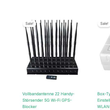
Ursprünglicher
Aktueller
Preis
Preis
Sale!
Sale!
war:
ist:
1.599,00€
739,99€.
Vollbandantenne 22 Handy-
Box-Ty
Störsender 5G Wi-Fi GPS-
Einste
Blocker
WLAN-