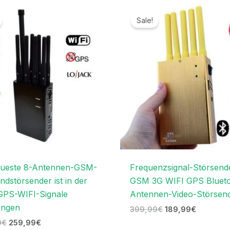
Ursprünglicher
Aktueller
Ursprünglicher
Aktueller
Preis
Preis
Preis
Preis
Sale!
war:
ist:
war:
ist:
499,00€
259,99€.
399,99€
189,99€.
eueste 8-Antennen-GSM-
Frequenzsignal-Störsend
dstörsender ist in der
GSM 3G WIFI GPS Blueto
GPS-WIFI-Signale
Antennen-Video-Störsen
angen
399,99
€
189,99
€
0
€
259,99
€