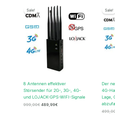
Ursprünglicher
Aktueller
Preis
Preis
Sale!
Sale!
war:
ist:
999,00€
489,99€.
8 Antennen effektiver
Der n
Störsender für 2G-, 3G-, 4G-
4G-Han
und LOJACK-GPS-WIFI-Signale
Lage, 
abzuf
999,00
€
489,99
€
499,0