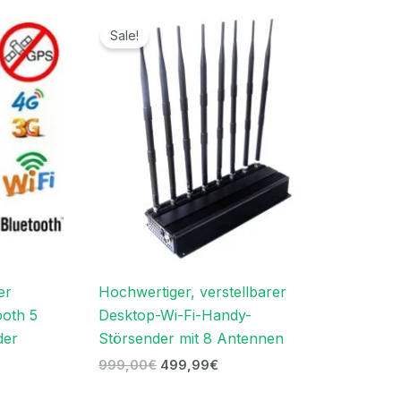
Ursprünglicher
Aktueller
Preis
Preis
Sale!
war:
ist:
999,00€
499,99€.
er
Hochwertiger, verstellbarer
oth 5
Desktop-Wi-Fi-Handy-
der
Störsender mit 8 Antennen
999,00
€
499,99
€