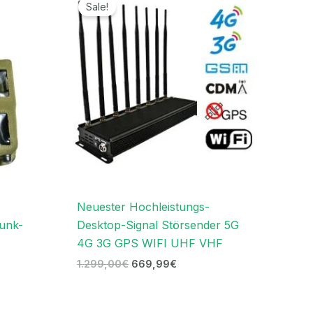
Preis
Preis
Sale!
war:
ist:
.
1.299,00€
669,99€.
Neuester Hochleistungs-
unk-
Desktop-Signal Störsender 5G
4G 3G GPS WIFI UHF VHF
1.299,00
€
669,99
€