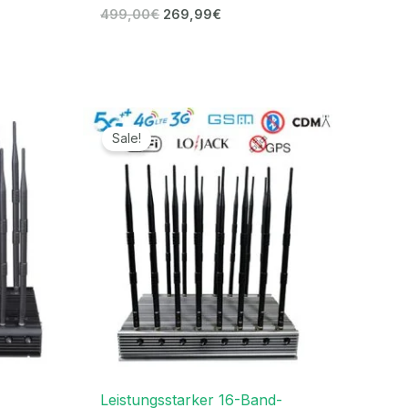
499,00
€
269,99
€
er
Ursprünglicher
Aktueller
Preis
Preis
Sale!
war:
ist:
€.
2.099,00€
1.099,99€.
Leistungsstarker 16-Band-