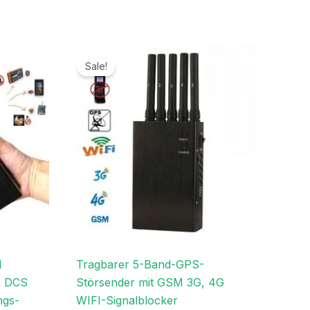
r
Ursprünglicher
Aktueller
Preis
Preis
Sale!
war:
ist:
.
499,00€
269,99€.
l
Tragbarer 5-Band-GPS-
A DCS
Störsender mit GSM 3G, 4G
ngs-
WIFI-Signalblocker