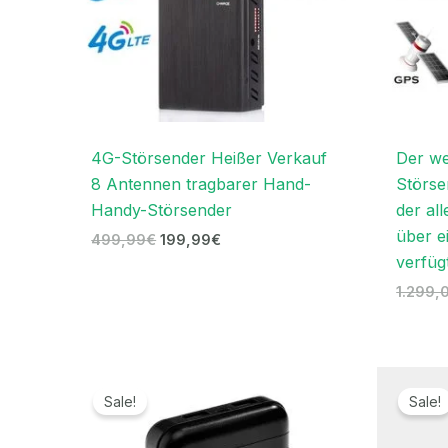
4G-Störsender Heißer Verkauf
Der we
8 Antennen tragbarer Hand-
Störse
Handy-Störsender
der all
über e
499,99
€
199,99
€
verfüg
1.299,
Ursprünglicher
Aktueller
Preis
Preis
Sale!
Sale!
war:
ist:
239,00€
119,99€.