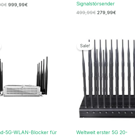
Signalstörsender
00
€
999,99
€
499,99
€
279,99
€
Ursprünglicher
Aktueller
Ursprünglicher
Aktuell
Preis
Preis
Preis
Preis
Sale!
war:
ist:
war:
ist:
699,00€
399,99€.
1.199,00€
699,99
nd-5G-WLAN-Blocker für
Weltweit erster 5G 20-