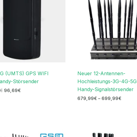
G (UMTS) GPS WIFI
Neuer 12-Antennen-
andy-Störsender
Hochleistungs-3G-4G-5G
Handy-Signalstörsender
€
96,69
€
679,99
€
–
699,99
€
Ursprünglicher
Aktueller
Ursprünglicher
Aktueller