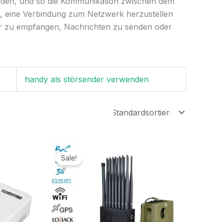
rden, und so die Kommunikation zwischen dem
e, eine Verbindung zum Netzwerk herzustellen
der zu empfangen, Nachrichten zu senden oder
handy als störsender verwenden
r
Ursprünglicher
Aktueller
Preis
Preis
Sale!
war:
ist:
.
1.599,00€
789,99€.