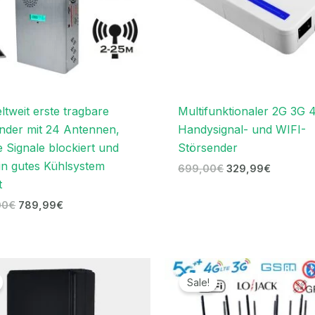
ltweit erste tragbare
Multifunktionaler 2G 3G 
nder mit 24 Antennen,
Handysignal- und WIFI-
e Signale blockiert und
Störsender
in gutes Kühlsystem
699,00
€
329,99
€
t
00
€
789,99
€
Ursprünglicher
Aktueller
Preiss
Preis
Preis
679,9
Sale!
war:
ist:
bis
169,00€
96,69€.
699,9