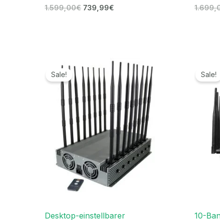
1.599,00
€
739,99
€
1.699,
Ursprünglicher
Aktueller
Preis
Preis
Sale!
Sale!
war:
ist:
2.199,00€
1.599,99€.
Desktop-einstellbarer
10-Ba