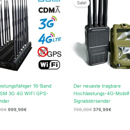
Preis
Preis
Preis
Preis
Sale!
war:
ist:
war:
ist:
1.999,00€
999,99€.
799,00€
376,99€
istungsfähiger 16-Band
Der neueste tragbare
SM 3G 4G WIFI GPS-
Hochleistungs-4G-Mobilf
nder
Signalstörsender
00
€
999,99
€
799,00
€
376,99
€