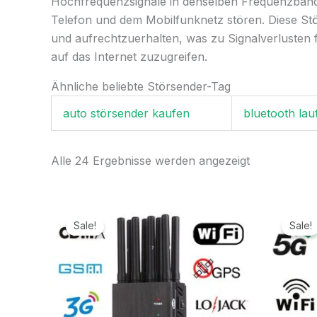
Hochfrequenzsignale in denselben Frequenzbänd
Telefon und dem Mobilfunknetz stören. Diese St
und aufrechtzuerhalten, was zu Signalverlusten 
auf das Internet zuzugreifen.
Ähnliche beliebte Störsender-Tag
auto störsender kaufen
bluetooth lau
Alle 24 Ergebnisse werden angezeigt
Ursprünglicher
Aktueller
Preis
Preis
Sale!
Sale!
war:
ist:
499,99€
199,99€.