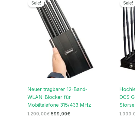
Preis
Preis
Sale!
Sale!
war:
ist:
1.299,00€
599,99€.
Neuer tragbarer 12-Band-
Hochle
WLAN-Blocker für
DCS G
Mobiltelefone 315/433 MHz
Störse
1.299,00
€
599,99
€
1.999,