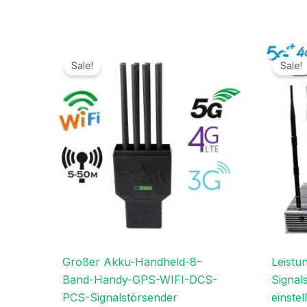
Ursprünglicher
Aktueller
Preis
Preis
Sale!
Sale!
war:
ist:
999,00€
689,99€.
Großer Akku-Handheld-8-
Leistu
Band-Handy-GPS-WIFI-DCS-
Signal
PCS-Signalstörsender
einste