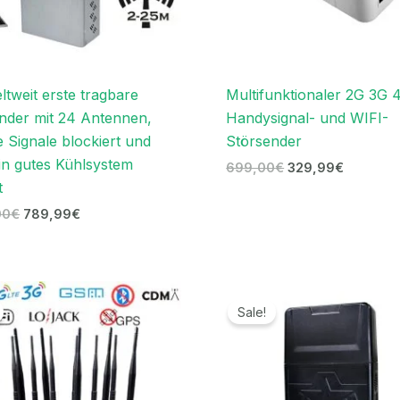
ltweit erste tragbare
Multifunktionaler 2G 3G 
nder mit 24 Antennen,
Handysignal- und WIFI-
e Signale blockiert und
Störsender
in gutes Kühlsystem
699,00
€
329,99
€
t
00
€
789,99
€
Preisspanne:
Preissp
679,99€
719,99
Sale!
bis
bis
699,99€
739,99