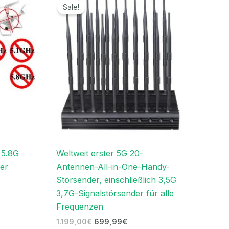
Preis
Preis
Sale!
war:
ist:
€.
1.199,00€
699,99€.
 5.8G
Weltweit erster 5G 20-
er
Antennen-All-in-One-Handy-
Störsender, einschließlich 3,5G
3,7G-Signalstörsender für alle
Frequenzen
1.199,00
€
699,99
€