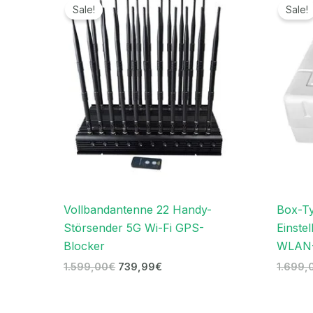
Preis
Preis
Sale!
Sale!
war:
ist:
1.599,00€
739,99€.
Vollbandantenne 22 Handy-
Box-Ty
Störsender 5G Wi-Fi GPS-
Einste
Blocker
WLAN-
1.599,00
€
739,99
€
1.699,