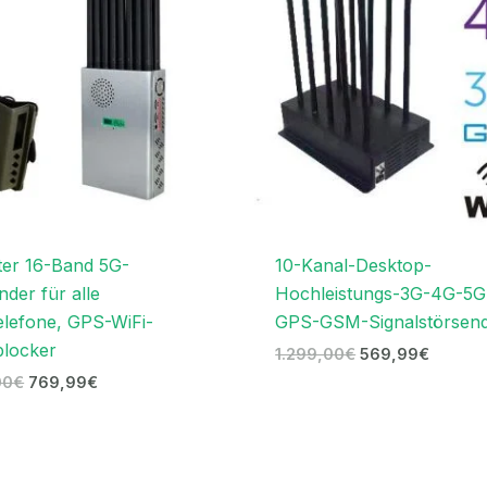
er 16-Band 5G-
10-Kanal-Desktop-
nder für alle
Hochleistungs-3G-4G-5G
elefone, GPS-WiFi-
GPS-GSM-Signalstörsen
blocker
1.299,00
€
569,99
€
00
€
769,99
€
Ursprünglicher
Aktueller
Ursprünglicher
Aktuell