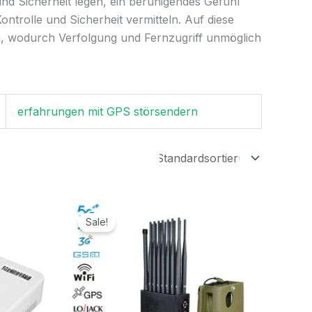
d Sicherheit legen, ein beruhigendes Gefühl
trolle und Sicherheit vermitteln. Auf diese
n, wodurch Verfolgung und Fernzugriff unmöglich
erfahrungen mit GPS störsendern
r
Ursprünglicher
Aktueller
Preis
Preis
Sale!
war:
ist:
.
1.599,00€
789,99€.