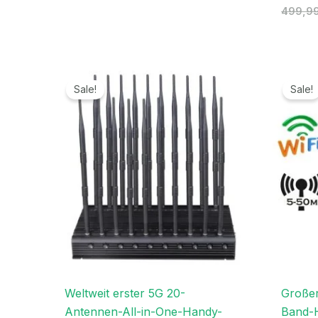
499,9
Ursprünglicher
Aktueller
Preis
Preis
Sale!
Sale!
war:
ist:
1.199,00€
699,99€.
Weltweit erster 5G 20-
Große
Antennen-All-in-One-Handy-
Band-