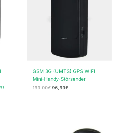
i
GSM 3G (UMTS) GPS WIFI
Mini-Handy-Störsender
en
169,00
€
96,69
€
r
Ursprünglicher
Aktueller