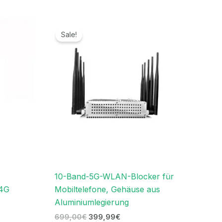
r
Ursprünglicher
Aktueller
Preis
Preis
Sale!
war:
ist:
.
699,00€
399,99€.
10-Band-5G-WLAN-Blocker für
 4G
Mobiltelefone, Gehäuse aus
Aluminiumlegierung
699,00
€
399,99
€