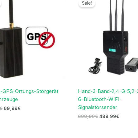
Preis
Preis
Preis
Preis
Sale!
war:
ist:
war:
ist:
129,00€
69,99€.
699,00€
489,99€
-GPS-Ortungs-Störgerät
Hand-3-Band-2,4-G-5,2-
hrzeuge
G-Bluetooth-WIFI-
Signalstörsender
€
69,99
€
699,00
€
489,99
€