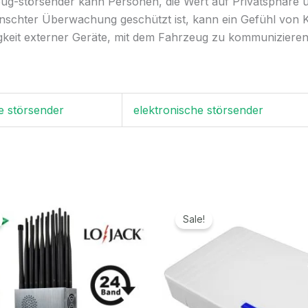
g-störsender kann Personen, die Wert auf Privatsphäre un
schter Überwachung geschützt ist, kann ein Gefühl von Kon
gkeit externer Geräte, mit dem Fahrzeug zu kommuniziere
e störsender
elektronische störsender
Ursprünglicher
Aktueller
Ursprünglicher
Aktuelle
Preis
Preis
Preis
Preis
Sale!
war:
ist:
war:
ist:
1.299,00€
789,99€.
699,00€
329,99€