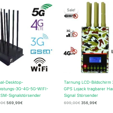
Ursprünglicher
Aktueller
Ursprünglicher
Aktuelle
Preis
Preis
Preis
Preis
Sale!
war:
ist:
war:
ist:
1.299,00€
569,99€.
699,00€
356,99€
al-Desktop-
Tarnung LCD-Bildschirm
eistungs-3G-4G-5G-WIFI-
GPS Lojack tragbarer Ha
SM-Signalstörsender
Signal Störsender
00
€
569,99
€
699,00
€
356,99
€