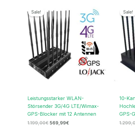
Ursprünglicher
Aktueller
Preis
Preis
Sale!
Sale!
war:
ist:
1.199,00€
569,99€.
Leistungsstarker WLAN-
10-Kan
Störsender 3G/4G LTE/Wimax-
Hochl
GPS-Blocker mit 12 Antennen
GPS-G
1.199,00
€
569,99
€
1.299,