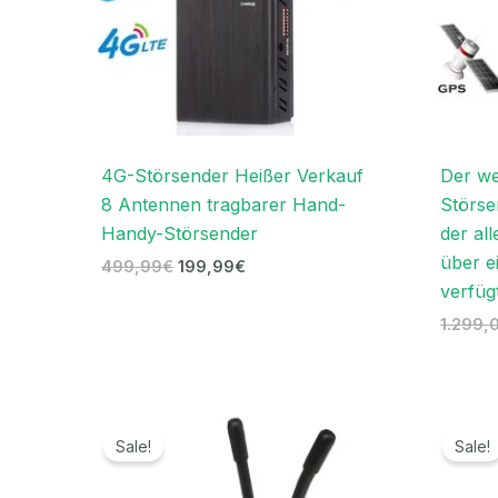
4G-Störsender Heißer Verkauf
Der we
8 Antennen tragbarer Hand-
Störse
Handy-Störsender
der all
über e
499,99
€
199,99
€
verfüg
1.299,
Ursprünglicher
Aktueller
Preis
Preis
Sale!
Sale!
war:
ist:
119,00€
69,99€.