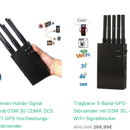
Ursprünglicher
Aktueller
Ursprünglicher
Aktuelle
Preis
Preis
Preis
Preis
Sale!
war:
ist:
war:
ist:
499,99€
279,99€.
499,00€
269,99€
nnen Handy-Signal
Tragbarer 5-Band-GPS-
erät GSM 3G CDMA DCS
Störsender mit GSM 3G,
I GPS Hochleistungs-
WIFI-Signalblocker
störsender
499,00
€
269,99
€