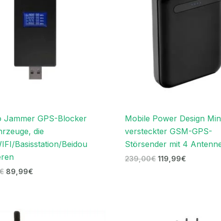
o Jammer GPS-Blocker
Mobile Power Design Min
hrzeuge, die
versteckter GSM-GPS-
FI/Basisstation/Beidou
Störsender mit 4 Antenn
eren
239,00
€
119,99
€
€
89,99
€
Ursprünglicher
Aktueller
Ursprünglicher
Aktuelle