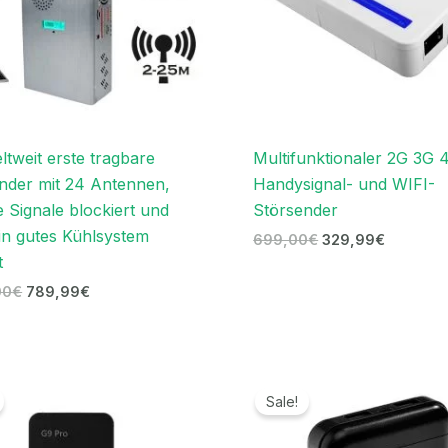
ltweit erste tragbare
Multifunktionaler 2G 3G 
nder mit 24 Antennen,
Handysignal- und WIFI-
e Signale blockiert und
Störsender
in gutes Kühlsystem
699,00
€
329,99
€
t
00
€
789,99
€
Ursprünglicher
Aktueller
Ursprünglicher
Aktueller
Preis
Preis
Preis
Preis
Sale!
war:
ist:
war:
ist:
139,00€
89,99€.
239,00€
119,99€.