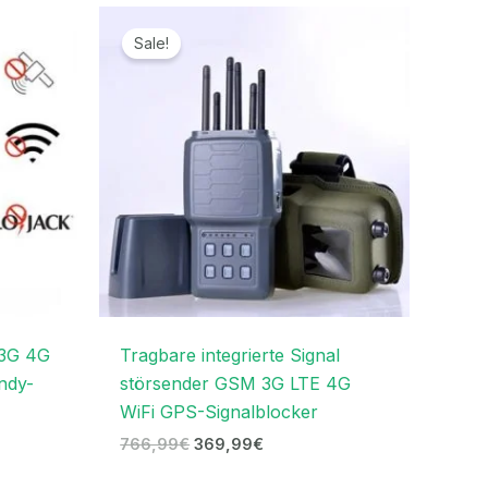
r
Ursprünglicher
Aktueller
Preis
Preis
Sale!
war:
ist:
.
766,99€
369,99€.
 3G 4G
Tragbare integrierte Signal
ndy-
störsender GSM 3G LTE 4G
WiFi GPS-Signalblocker
766,99
€
369,99
€