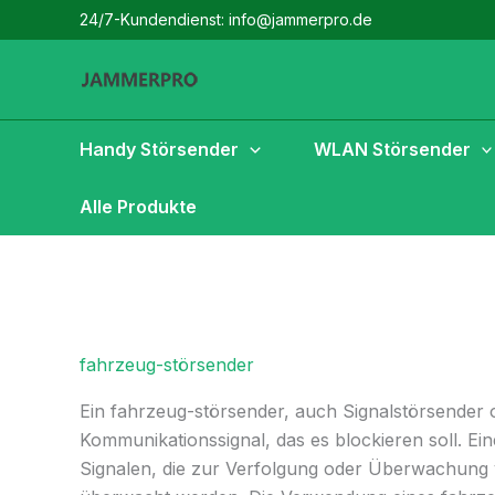
Zum
24/7-Kundendienst: info@jammerpro.de
Inhalt
springen
Handy Störsender
WLAN Störsender
Alle Produkte
fahrzeug-störsender
Ein fahrzeug-störsender, auch Signalstörsender
Kommunikationssignal, das es blockieren soll. Ei
Signalen, die zur Verfolgung oder Überwachun