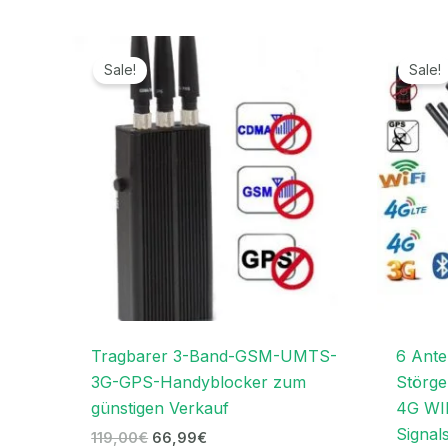
Ursprünglicher
Aktueller
Preis
Preis
Sale!
Sale!
war:
ist:
119,00€
66,99€.
Tragbarer 3-Band-GSM-UMTS-
6 Ante
3G-GPS-Handyblocker zum
Störg
günstigen Verkauf
4G WIF
Signal
119,00
€
66,99
€