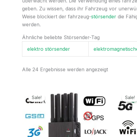
überwacht werden. Die Verwendung eines fahrzeu
geben. Zu wissen, dass ihr Fahrzeug vor unerwün
Weise blockiert der fahrzeug-
störsender
die Fähi
werden.
Ähnliche beliebte Störsender-Tag
elektro störsender
elektromagnetisch
Alle 24 Ergebnisse werden angezeigt
Ursprünglicher
Aktueller
Preis
Preis
Sale!
Sale!
war:
ist:
499,99€
199,99€.