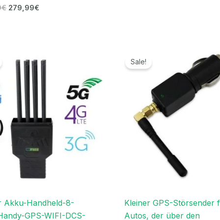
9
€
279,99
€
Ursprünglicher
Aktueller
Ursprünglicher
Aktueller
Preis
Preis
Preis
Preis
Sale!
war:
ist:
war:
ist:
999,00€
689,99€.
119,00€
69,99€.
r Akku-Handheld-8-
Kleiner GPS-Störsender 
Handy-GPS-WIFI-DCS-
Autos, der über den