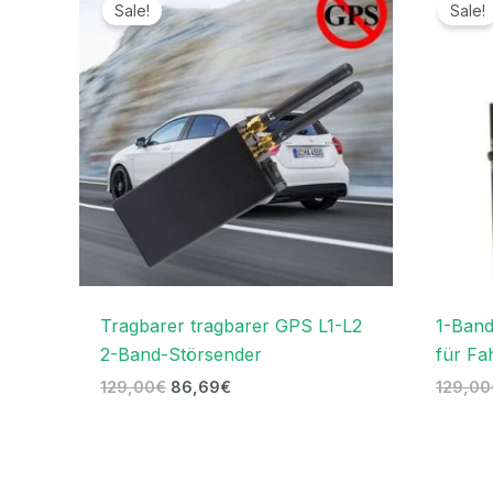
Preis
Preis
Sale!
Sale!
war:
ist:
129,00€
86,69€.
Tragbarer tragbarer GPS L1-L2
1-Band
2-Band-Störsender
für Fa
129,00
€
86,69
€
129,00