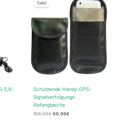
Preis
Preis
Sale!
war:
ist:
.
196,00€
69,99€.
G-5,8-
Schützende Handy-GPS-
Signalverfolgungs-
Abfangtasche
196,00
€
69,99
€