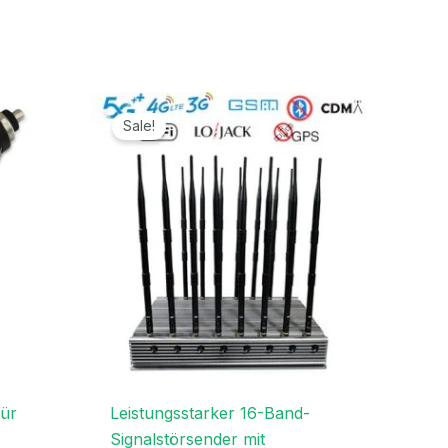
Ursprünglicher
Aktueller
Preis
Preis
Sale!
war:
ist:
2.099,00€
1.099,99€.
für
Leistungsstarker 16-Band-
Signalstörsender mit