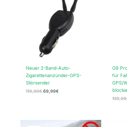
Neuer 2-Band-Auto-
G9 Pr
Zigarettenanzünder-GPS-
für Fa
Störsender
GPS/WI
blocki
119,00
€
69,99
€
139,00
Ursprünglicher
Aktueller