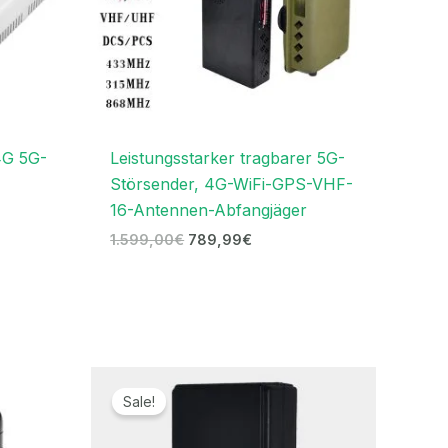
4G 5G-
Leistungsstarker tragbarer 5G-
Störsender, 4G-WiFi-GPS-VHF-
16-Antennen-Abfangjäger
1.599,00
€
789,99
€
Ursprünglicher
Aktueller
Preis
Preis
Sale!
war:
ist:
169,00€
96,69€.