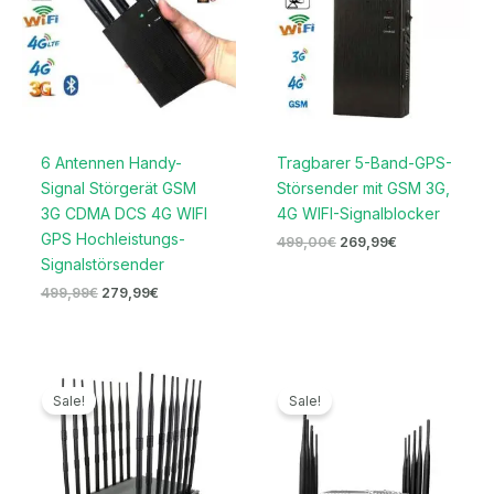
6 Antennen Handy-
Tragbarer 5-Band-GPS-
Signal Störgerät GSM
Störsender mit GSM 3G,
3G CDMA DCS 4G WIFI
4G WIFI-Signalblocker
GPS Hochleistungs-
499,00
€
269,99
€
Signalstörsender
499,99
€
279,99
€
Ursprünglicher
Aktueller
Ursprünglicher
Aktueller
Preis
Preis
Preis
Preis
Sale!
Sale!
war:
ist:
war:
ist:
2.199,00€
1.599,99€.
699,00€
399,99€.