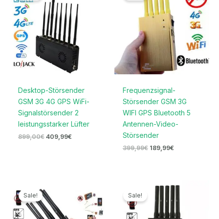
899,00€
409,99€.
399,99€
189,99€.
Desktop-Störsender
Frequenzsignal-
GSM 3G 4G GPS WiFi-
Störsender GSM 3G
Signalstörsender 2
WIFI GPS Bluetooth 5
leistungsstarker Lüfter
Antennen-Video-
Störsender
899,00
€
409,99
€
399,99
€
189,99
€
Ursprünglicher
Aktueller
Ursprünglicher
Aktueller
Preis
Preis
Preis
Preis
Sale!
Sale!
war:
ist:
war:
ist:
499,99€
279,99€.
499,00€
269,99€.