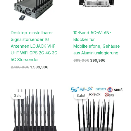
Desktop-einstellbarer
10-Band-5G-WLAN-
Signalstörsender 16
Blocker für
Antennen LOJACK VHF
Mobiltelefone, Gehäuse
UHF WIFI GPS 2G 4G 3G
aus Aluminiumlegierung
5G Störsender
699,00
€
399,99
€
2.199,00
€
1.599,99
€
Ursprünglicher
Aktueller
Ursprünglicher
Aktueller
Preis
Preis
Preis
Preis
Sale!
Sale!
war:
ist:
war:
ist:
1.199,00€
699,99€.
2.099,00€
1.099,99€