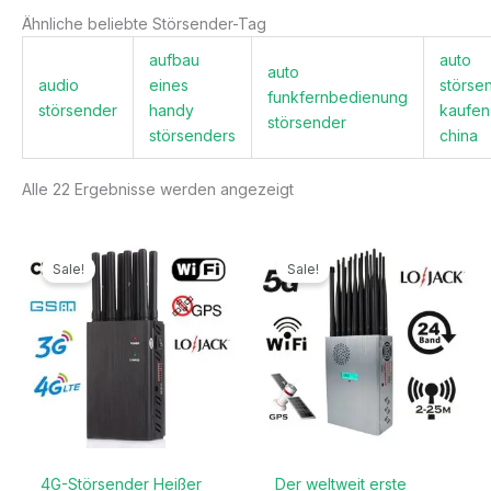
Ähnliche beliebte Störsender-Tag
aufbau
auto
auto
audio
eines
störse
funkfernbedienung
störsender
handy
kaufen
störsender
störsenders
china
Alle 22 Ergebnisse werden angezeigt
Ursprünglicher
Aktueller
Ursprünglicher
Aktueller
Preis
Preis
Preis
Preis
Sale!
Sale!
war:
ist:
war:
ist:
499,99€
199,99€.
1.299,00€
789,99€.
4G-Störsender Heißer
Der weltweit erste