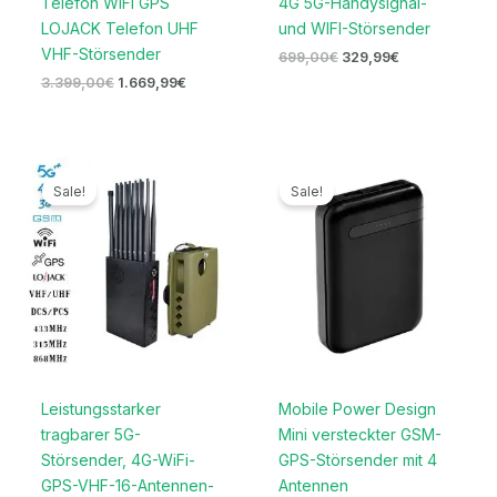
Telefon WIFI GPS
4G 5G-Handysignal-
LOJACK Telefon UHF
und WIFI-Störsender
VHF-Störsender
699,00
€
329,99
€
3.399,00
€
1.669,99
€
Ursprünglicher
Aktueller
Ursprünglicher
Aktueller
Preis
Preis
Preis
Preis
Sale!
Sale!
war:
ist:
war:
ist:
1.599,00€
789,99€.
239,00€
119,99€.
Leistungsstarker
Mobile Power Design
tragbarer 5G-
Mini versteckter GSM-
Störsender, 4G-WiFi-
GPS-Störsender mit 4
GPS-VHF-16-Antennen-
Antennen