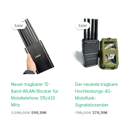
Ursprünglicher
Aktueller
Ursprünglicher
Aktueller
Preis
Preis
Preis
Preis
Sale!
Sale!
war:
ist:
war:
ist:
1.299,00€
599,99€.
799,00€
376,99€.
Neuer tragbarer 12-
Der neueste tragbare
Band-WLAN-Blocker für
Hochleistungs-4G-
Mobiltelefone 315/433
Mobilfunk-
MHz
Signalstörsender
1.299,00
€
599,99
€
799,00
€
376,99
€