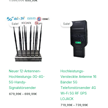
1.399,00
€
699,99
€
Preisspanne:
Preisspanne:
679,99€
719,99€
Sale!
Sale!
bis
bis
699,99€
739,99€
Neuer 12-Antennen-
Hochleistungs-
Hochleistungs-3G-4G-
Versteckte Antenne 16
5G-Handy-
Bänder 5G
Signalstörsender
Telefonstörsender 4G
Wi-Fi 5G RF GPS
679,99
€
–
699,99
€
LOJACK
719,99
€
–
739,99
€