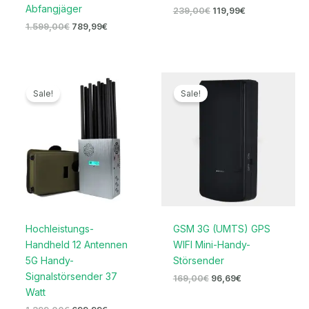
Abfangjäger
239,00
€
119,99
€
1.599,00
€
789,99
€
Ursprünglicher
Aktueller
Ursprünglicher
Aktueller
Preis
Preis
Preis
Preis
Sale!
Sale!
war:
ist:
war:
ist:
1.399,00€
699,99€.
169,00€
96,69€.
Hochleistungs-
GSM 3G (UMTS) GPS
Handheld 12 Antennen
WIFI Mini-Handy-
5G Handy-
Störsender
Signalstörsender 37
169,00
€
96,69
€
Watt