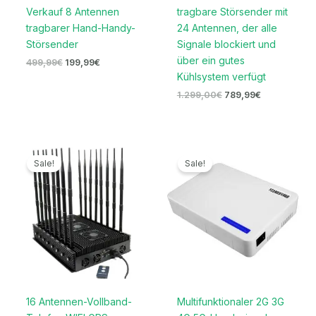
Verkauf 8 Antennen
tragbare Störsender mit
tragbarer Hand-Handy-
24 Antennen, der alle
Störsender
Signale blockiert und
über ein gutes
499,99
€
199,99
€
Kühlsystem verfügt
1.299,00
€
789,99
€
Ursprünglicher
Aktueller
Ursprünglicher
Aktueller
Preis
Preis
Preis
Preis
Sale!
Sale!
war:
ist:
war:
ist:
3.399,00€
1.669,99€.
699,00€
329,99€.
16 Antennen-Vollband-
Multifunktionaler 2G 3G