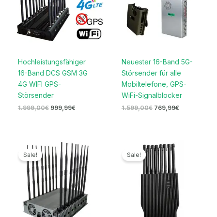
Hochleistungsfähiger
Neuester 16-Band 5G-
16-Band DCS GSM 3G
Störsender für alle
4G WIFI GPS-
Mobiltelefone, GPS-
Störsender
WiFi-Signalblocker
1.999,00
€
999,99
€
1.599,00
€
769,99
€
Ursprünglicher
Aktueller
Ursprünglicher
Aktueller
Preis
Preis
Preis
Preis
Sale!
Sale!
war:
ist:
war:
ist:
2.199,00€
1.599,99€.
1.699,00€
949,99€.