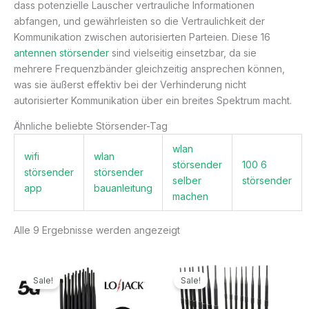
dass potenzielle Lauscher vertrauliche Informationen
abfangen, und gewährleisten so die Vertraulichkeit der
Kommunikation zwischen autorisierten Parteien. Diese 16
antennen störsender
sind vielseitig einsetzbar, da sie
mehrere Frequenzbänder gleichzeitig ansprechen können,
was sie äußerst effektiv bei der Verhinderung nicht
autorisierter Kommunikation über ein breites Spektrum macht.
Ähnliche beliebte Störsender-Tag
wlan
wifi
wlan
störsender
100 6
störsender
störsender
selber
störsender
app
bauanleitung
machen
Alle 9 Ergebnisse werden angezeigt
Ursprünglicher
Aktueller
Ursprünglicher
Aktueller
Preis
Preis
Preis
Preis
Sale!
Sale!
war:
ist:
war:
ist:
1.299,00€
789,99€.
3.399,00€
1.669,99€.