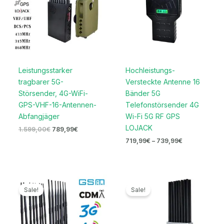
Leistungsstarker
Hochleistungs-
tragbarer 5G-
Versteckte Antenne 16
Störsender, 4G-WiFi-
Bänder 5G
GPS-VHF-16-Antennen-
Telefonstörsender 4G
Abfangjäger
Wi-Fi 5G RF GPS
LOJACK
1.599,00
€
789,99
€
719,99
€
–
739,99
€
Ursprünglicher
Aktueller
Ursprünglicher
Aktueller
Preis
Preis
Preis
Preis
Sale!
Sale!
war:
ist:
war:
ist:
1.999,00€
999,99€.
1.599,00€
769,99€.