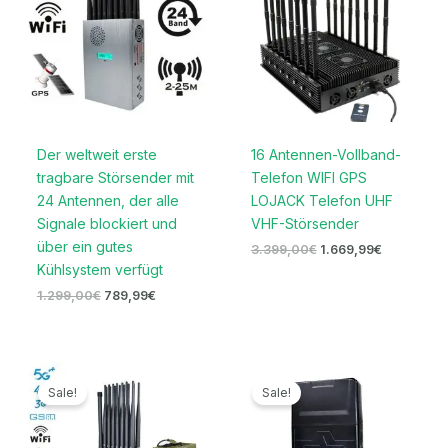
Der weltweit erste
16 Antennen-Vollband-
tragbare Störsender mit
Telefon WIFI GPS
24 Antennen, der alle
LOJACK Telefon UHF
Signale blockiert und
VHF-Störsender
über ein gutes
3.399,00
€
1.669,99
€
Kühlsystem verfügt
1.299,00
€
789,99
€
Ursprünglicher
Aktueller
Preisspanne:
Preis
Preis
719,99€
Sale!
Sale!
war:
ist:
bis
1.599,00€
789,99€.
739,99€