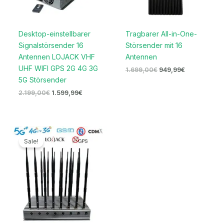
Desktop-einstellbarer
Tragbarer All-in-One-
Signalstörsender 16
Störsender mit 16
Antennen LOJACK VHF
Antennen
UHF WIFI GPS 2G 4G 3G
1.699,00
€
949,99
€
5G Störsender
2.199,00
€
1.599,99
€
Ursprünglicher
Aktueller
Preis
Preis
Sale!
war:
ist:
2.099,00€
1.099,99€.