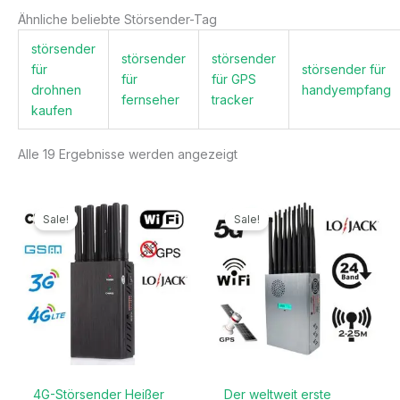
Ähnliche beliebte Störsender-Tag
störsender
störsender
störsender
für
störsender für
für
für GPS
drohnen
handyempfang
fernseher
tracker
kaufen
Alle 19 Ergebnisse werden angezeigt
Ursprünglicher
Aktueller
Ursprünglicher
Aktueller
Preis
Preis
Preis
Preis
Sale!
Sale!
war:
ist:
war:
ist:
499,99€
199,99€.
1.299,00€
789,99€.
4G-Störsender Heißer
Der weltweit erste