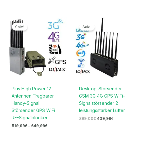
Preisspanne:
Ursprünglicher
Aktueller
519,99€
Preis
Preis
Sale!
Sale!
bis
war:
ist:
649,99€
899,00€
409,99€.
Plus High Power 12
Desktop-Störsender
Antennen Tragbarer
GSM 3G 4G GPS WiFi-
Handy-Signal
Signalstörsender 2
Störsender GPS WiFi
leistungsstarker Lüfter
RF-Signalblocker
899,00
€
409,99
€
519,99
€
–
649,99
€