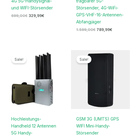
4G 5G-Handysignal-
tragbarer 5G-
und WIFI-Störsender
Störsender, 4G-WiFi-
GPS-VHF-16-Antennen-
699,00
€
329,99
€
Abfangjäger
1.599,00
€
789,99
€
Ursprünglicher
Aktueller
Ursprünglicher
Aktueller
Preis
Preis
Preis
Preis
Sale!
Sale!
war:
ist:
war:
ist:
1.399,00€
699,99€.
169,00€
96,69€.
Hochleistungs-
GSM 3G (UMTS) GPS
Handheld 12 Antennen
WIFI Mini-Handy-
5G Handy-
Störsender