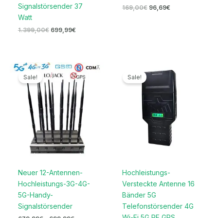
Signalstörsender 37
169,00
€
96,69
€
Watt
1.399,00
€
699,99
€
Preisspanne:
Preisspanne:
679,99€
719,99€
Sale!
Sale!
bis
bis
699,99€
739,99€
Neuer 12-Antennen-
Hochleistungs-
Hochleistungs-3G-4G-
Versteckte Antenne 16
5G-Handy-
Bänder 5G
Signalstörsender
Telefonstörsender 4G
Wi-Fi 5G RF GPS