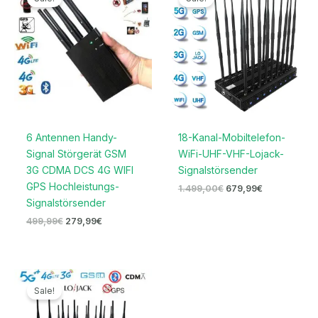
war:
ist:
war:
ist:
499,99€
279,99€.
1.499,00€
679,99€.
6 Antennen Handy-
18-Kanal-Mobiltelefon-
Signal Störgerät GSM
WiFi-UHF-VHF-Lojack-
3G CDMA DCS 4G WIFI
Signalstörsender
GPS Hochleistungs-
1.499,00
€
679,99
€
Signalstörsender
499,99
€
279,99
€
Ursprünglicher
Aktueller
Preis
Preis
Sale!
war:
ist:
2.099,00€
1.099,99€.