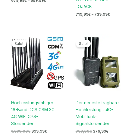
679,99
€
–
699,99
€
LOJACK
719,99
€
–
739,99
€
Ursprünglicher
Aktueller
Ursprünglicher
Aktueller
Preis
Preis
Preis
Preis
Sale!
Sale!
war:
ist:
war:
ist:
1.999,00€
999,99€.
799,00€
376,99€.
Hochleistungsfähiger
Der neueste tragbare
16-Band DCS GSM 3G
Hochleistungs-4G-
4G WIFI GPS-
Mobilfunk-
Störsender
Signalstörsender
1.999,00
€
999,99
€
799,00
€
376,99
€