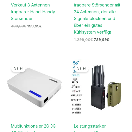
Verkauf 8 Antennen
tragbare Störsender mit
tragbarer Hand-Handy-
24 Antennen, der alle
Störsender
Signale blockiert und
über ein gutes
499,99
€
199,99
€
Kühlsystem verfügt
1.299,00
€
789,99
€
Ursprünglicher
Aktueller
Ursprünglicher
Aktueller
Preis
Preis
Preis
Preis
Sale!
Sale!
war:
ist:
war:
ist:
699,00€
329,99€.
1.599,00€
789,99€.
Multifunktionaler 2G 3G
Leistungsstarker