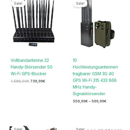
Preis
Preis
559,99€
Sale!
Sale!
war:
ist:
bis
1.599,00€
739,99€.
599,99€
Vollbandantenne 22
10
Handy-Störsender 5G
Hochleistungsantennen
Wi-Fi GPS-Blocker
tragbarer GSM 3G 4G
GPS Wi-Fi 315 433 868
1.599,00
€
739,99
€
MHz Handy-
Signalstörsender
559,99
€
–
599,99
€
Ursprünglicher
Aktueller
Ursprünglicher
Aktueller
Preis
Preis
Preis
Preis
Sale!
Sale!