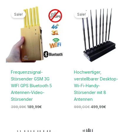
Ursprünglicher
Aktueller
Ursprünglicher
Aktueller
Preis
Preis
Preis
Preis
Sale!
Sale!
war:
ist:
war:
ist:
399,99€
189,99€.
999,00€
499,99€.
Frequenzsignal-
Hochwertiger,
Störsender GSM 3G
verstellbarer Desktop-
WIFI GPS Bluetooth 5
Wi-Fi-Handy-
Antennen-Video-
Störsender mit 8
Störsender
Antennen
399,99
€
189,99
€
999,00
€
499,99
€
Ursprünglicher
Aktueller
Preisspanne: