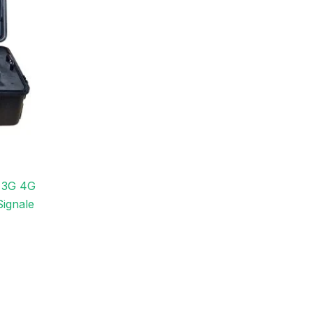
G 3G 4G
ignale