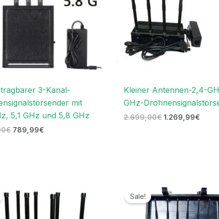
tragbarer 3-Kanal-
Kleiner Antennen-2,4-GH
nsignalstörsender mit
GHz-Drohnensignalstörs
z, 5,1 GHz und 5,8 GHz
2.699,00
€
1.269,99
€
00
€
789,99
€
Preisspanne:
Ursprünglicher
Aktue
5.399,99€
Preis
Prei
Sale!
bis
war:
ist:
9.299,99€
4.699,00€
2.39