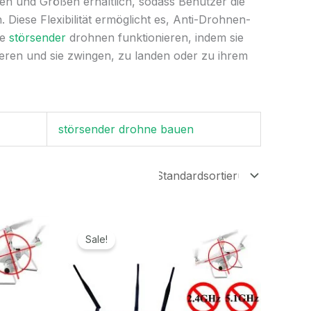
en und Größen erhältlich, sodass Benutzer die
iese Flexibilität ermöglicht es, Anti-Drohnen-
se
störsender
drohnen funktionieren, indem sie
ieren und sie zwingen, zu landen oder zu ihrem
störsender drohne bauen
ller
Ursprünglicher
Aktueller
Preis
Preis
Sale!
war:
ist:
,99€.
1.799,00€
869,99€.