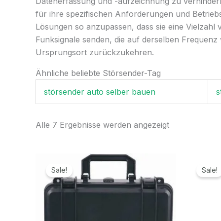
Datenerfassung und -aufzeichnung zu verhinder
für ihre spezifischen Anforderungen und Betrieb
Lösungen so anzupassen, dass sie eine Vielzahl 
Funksignale senden, die auf derselben Frequenz w
Ursprungsort zurückzukehren.
Ähnliche beliebte Störsender-Tag
störsender auto selber bauen
s
Alle 7 Ergebnisse werden angezeigt
Ursprünglicher
Aktueller
Preis
Preis
Sale!
Sale!
war:
ist:
4.699,00€
2.399,99€.