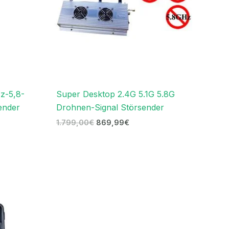
z-5,8-
Super Desktop 2.4G 5.1G 5.8G
ender
Drohnen-Signal Störsender
1.799,00
€
869,99
€
ller
s
9,99€.