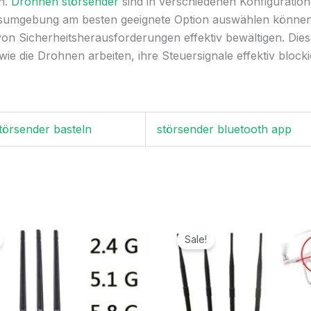
n.
Drohnen störsender
sind in verschiedenen Konfiguration
sumgebung am besten geeignete Option auswählen können. D
von Sicherheitsherausforderungen effektiv bewältigen. Die
ie die Drohnen arbeiten, ihre Steuersignale effektiv block
törsender basteln
störsender bluetooth app
Ursprünglicher
Aktueller
Ursprünglicher
Aktue
Preis
Preis
Preis
Preis
Sale!
war:
ist:
war:
ist:
1.599,00€
789,99€.
2.699,00€
1.269