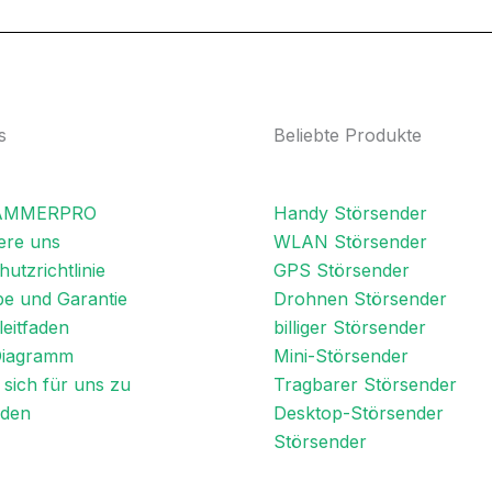
s
Beliebte Produkte
JAMMERPRO
Handy Störsender
ere uns
WLAN Störsender
utzrichtlinie
GPS Störsender
e und Garantie
Drohnen Störsender
eitfaden
billiger Störsender
Diagramm
Mini-Störsender
sich für uns zu
Tragbarer Störsender
iden
Desktop-Störsender
Störsender