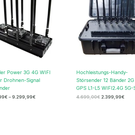
der Power 3G 4G WIFI
Hochleistungs-Handy-
r Drohnen-Signal
Störsender 12 Bänder 2
nder
GPS L1-L5 WIFI2.4G 5G-S
99
€
–
9.299,99
€
4.699,00
€
2.399,99
€