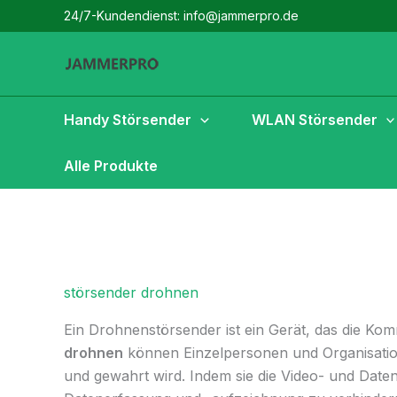
Zum
24/7-Kundendienst: info@jammerpro.de
Inhalt
springen
Handy Störsender
WLAN Störsender
Alle Produkte
störsender drohnen
Ein Drohnenstörsender ist ein Gerät, das die Ko
drohnen
können Einzelpersonen und Organisation
und gewahrt wird. Indem sie die Video- und Date