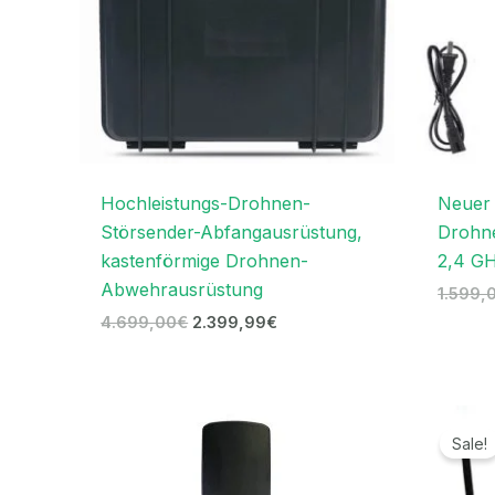
Hochleistungs-Drohnen-
Neuer 
Störsender-Abfangausrüstung,
Drohne
kastenförmige Drohnen-
2,4 GH
Abwehrausrüstung
1.599,
4.699,00
€
2.399,99
€
Sale!