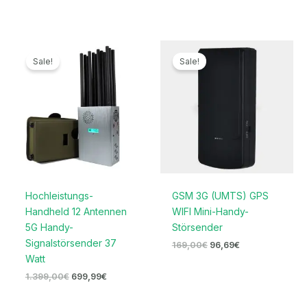
Ursprünglicher
Aktueller
Ursprünglicher
Aktueller
Preis
Preis
Preis
Preis
Sale!
Sale!
war:
ist:
war:
ist:
1.399,00€
699,99€.
169,00€
96,69€.
Hochleistungs-
GSM 3G (UMTS) GPS
Handheld 12 Antennen
WIFI Mini-Handy-
5G Handy-
Störsender
Signalstörsender 37
169,00
€
96,69
€
Watt
1.399,00
€
699,99
€