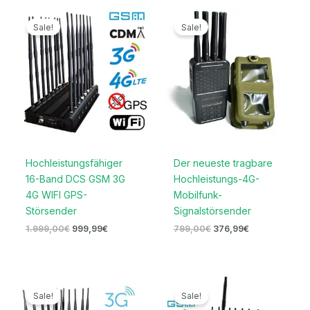
Ursprünglicher
Aktueller
Ursprünglicher
Aktueller
Preis
Preis
Preis
Preis
Sale!
Sale!
war:
ist:
war:
ist:
1.999,00€
999,99€.
799,00€
376,99€.
Hochleistungsfähiger
Der neueste tragbare
16-Band DCS GSM 3G
Hochleistungs-4G-
4G WIFI GPS-
Mobilfunk-
Störsender
Signalstörsender
1.999,00
€
999,99
€
799,00
€
376,99
€
Ursprünglicher
Aktueller
Ursprünglicher
Aktueller
Preis
Preis
Preis
Preis
Sale!
Sale!
war:
ist:
war:
ist: