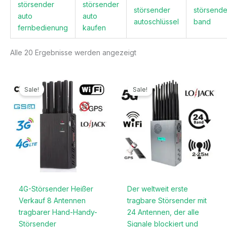
störsender
störsender
störsender
störsende
auto
auto
autoschlüssel
band
fernbedienung
kaufen
Alle 20 Ergebnisse werden angezeigt
Ursprünglicher
Aktueller
Ursprünglicher
Aktueller
Preis
Preis
Preis
Preis
Sale!
Sale!
war:
ist:
war:
ist:
499,99€
199,99€.
1.299,00€
789,99€.
4G-Störsender Heißer
Der weltweit erste
Verkauf 8 Antennen
tragbare Störsender mit
tragbarer Hand-Handy-
24 Antennen, der alle
Störsender
Signale blockiert und