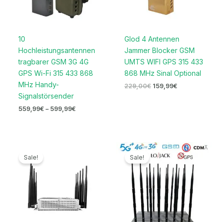
10
Glod 4 Antennen
Hochleistungsantennen
Jammer Blocker GSM
tragbarer GSM 3G 4G
UMTS WIFI GPS 315 433
GPS Wi-Fi 315 433 868
868 MHz Sinal Optional
MHz Handy-
229,00
€
159,99
€
Signalstörsender
559,99
€
–
599,99
€
Ursprünglicher
Aktueller
Ursprünglicher
Aktueller
Preis
Preis
Preis
Preis
Sale!
Sale!
war:
ist:
war:
ist:
699,00€
399,99€.
2.099,00€
1.099,99€