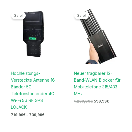
Preisspanne:
Ursprünglicher
Aktueller
719,99€
Preis
Preis
Sale!
Sale!
bis
war:
ist:
739,99€
1.299,00€
599,99€.
Hochleistungs-
Neuer tragbarer 12-
Versteckte Antenne 16
Band-WLAN-Blocker für
Bänder 5G
Mobiltelefone 315/433
Telefonstörsender 4G
MHz
Wi-Fi 5G RF GPS
1.299,00
€
599,99
€
LOJACK
719,99
€
–
739,99
€