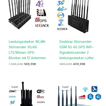
1.199,00€
569,99€.
899,00€
409,99€.
Leistungsstarker WLAN-
Desktop-Störsender
Störsender 3G/4G
GSM 3G 4G GPS WiFi-
LTE/Wimax-GPS-
Signalstörsender 2
Blocker mit 12 Antennen
leistungsstarker Lüfter
1.199,00
€
569,99
€
899,00
€
409,99
€
Ursprünglicher
Aktueller
Preisspanne:
Preis
Preis
276,99€
Sale!
Sale!
war:
ist:
bis
499,00€
259,99€.
339,99€