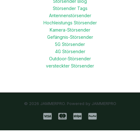
Störsender Blog
Störsender Tags
Antennenstörsender
Hochleistungs Störsender
Kamera-Störsender
Gefängnis-Störsender
5G Störsender
4G Störsender
Outdoor-Störsender
versteckter Störsender
© 2026 JAMMERPRO. Powered by JAMMERPRO