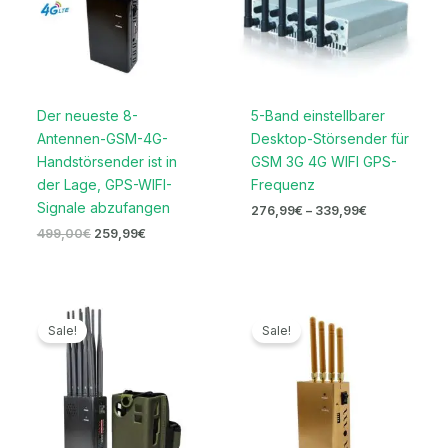
Der neueste 8-
5-Band einstellbarer
Antennen-GSM-4G-
Desktop-Störsender für
Handstörsender ist in
GSM 3G 4G WIFI GPS-
der Lage, GPS-WIFI-
Frequenz
Signale abzufangen
276,99
€
–
339,99
€
499,00
€
259,99
€
Preisspanne:
Ursprünglicher
Aktueller
559,99€
Preis
Preis
Sale!
Sale!
bis
war:
ist:
599,99€
229,00€
159,99€.