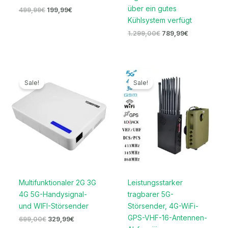
über ein gutes
499,99
€
199,99
€
Kühlsystem verfügt
1.299,00
€
789,99
€
Ursprünglicher
Aktueller
Ursprünglicher
Aktueller
Preis
Preis
Preis
Preis
Sale!
Sale!
war:
ist:
war:
ist:
699,00€
329,99€.
1.599,00€
789,99€.
Multifunktionaler 2G 3G
Leistungsstarker
4G 5G-Handysignal-
tragbarer 5G-
und WIFI-Störsender
Störsender, 4G-WiFi-
GPS-VHF-16-Antennen-
699,00
€
329,99
€