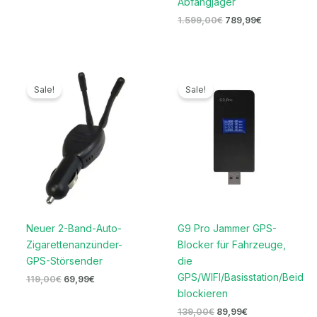
Abfangjäger
1.599,00
€
789,99
€
Ursprünglicher
Aktueller
Ursprünglicher
Aktueller
Preis
Preis
Preis
Preis
Sale!
Sale!
war:
ist:
war:
ist:
119,00€
69,99€.
139,00€
89,99€.
Neuer 2-Band-Auto-
G9 Pro Jammer GPS-
Zigarettenanzünder-
Blocker für Fahrzeuge,
GPS-Störsender
die
GPS/WIFI/Basisstation/Beidou
119,00
€
69,99
€
blockieren
139,00
€
89,99
€