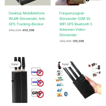
Desktop Mobiltelefone
Frequenzsignal-
WLAN-Störsender, Anti-
Störsender GSM 3G
GPS-Tracking-Blocker
WIFI GPS Bluetooth 5
Antennen-Video-
999,00
€
459,99
€
Störsender
399,99
€
189,99
€
Ursprünglicher
Aktueller
Ursprünglicher
Aktueller
Preis
Preis
Preis
Preis
Sale!
Sale!
war:
ist:
war:
ist:
119,00€
66,99€.
499,99€
279,99€.