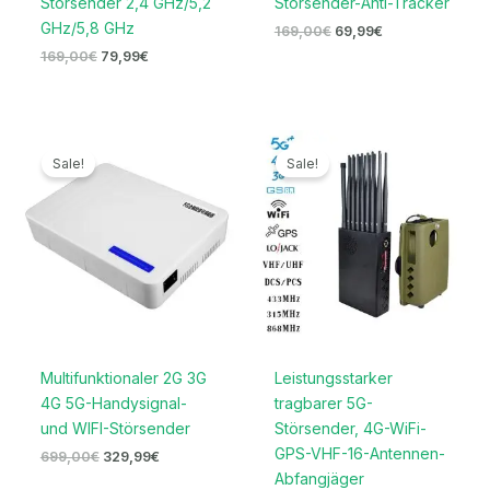
Störsender 2,4 GHz/5,2
Störsender-Anti-Tracker
GHz/5,8 GHz
169,00
€
69,99
€
169,00
€
79,99
€
Ursprünglicher
Aktueller
Ursprünglicher
Aktueller
Preis
Preis
Preis
Preis
Sale!
Sale!
war:
ist:
war:
ist:
699,00€
329,99€.
1.599,00€
789,99€.
Multifunktionaler 2G 3G
Leistungsstarker
4G 5G-Handysignal-
tragbarer 5G-
und WIFI-Störsender
Störsender, 4G-WiFi-
GPS-VHF-16-Antennen-
699,00
€
329,99
€
Abfangjäger