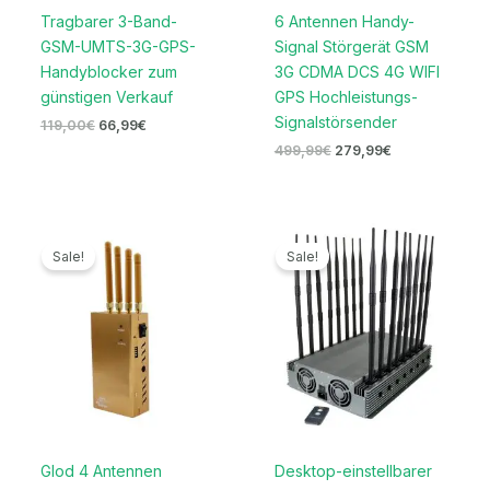
Tragbarer 3-Band-
6 Antennen Handy-
GSM-UMTS-3G-GPS-
Signal Störgerät GSM
Handyblocker zum
3G CDMA DCS 4G WIFI
günstigen Verkauf
GPS Hochleistungs-
Signalstörsender
119,00
€
66,99
€
499,99
€
279,99
€
Ursprünglicher
Aktueller
Ursprünglicher
Aktueller
Preis
Preis
Preis
Preis
Sale!
Sale!
war:
ist:
war:
ist:
229,00€
159,99€.
2.199,00€
1.599,99€.
Glod 4 Antennen
Desktop-einstellbarer