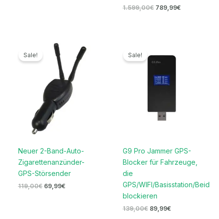
1.599,00
€
789,99
€
Ursprünglicher
Aktueller
Ursprünglicher
Aktueller
Preis
Preis
Preis
Preis
Sale!
Sale!
war:
ist:
war:
ist:
119,00€
69,99€.
139,00€
89,99€.
Neuer 2-Band-Auto-
G9 Pro Jammer GPS-
Zigarettenanzünder-
Blocker für Fahrzeuge,
GPS-Störsender
die
GPS/WIFI/Basisstation/Beidou
119,00
€
69,99
€
blockieren
139,00
€
89,99
€