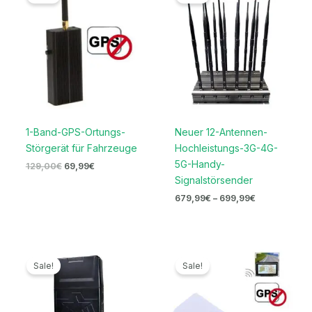
war:
ist:
bis
129,00€
69,99€.
699,99€
1-Band-GPS-Ortungs-
Neuer 12-Antennen-
Störgerät für Fahrzeuge
Hochleistungs-3G-4G-
5G-Handy-
129,00
€
69,99
€
Signalstörsender
679,99
€
–
699,99
€
Preisspanne:
Ursprünglicher
Aktueller
719,99€
Preis
Preis
Sale!
Sale!
bis
war:
ist:
739,99€
119,00€
59,99€.