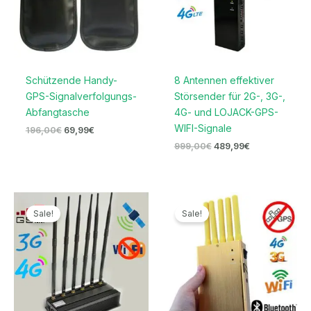
Schützende Handy-
8 Antennen effektiver
GPS-Signalverfolgungs-
Störsender für 2G-, 3G-,
Abfangtasche
4G- und LOJACK-GPS-
WIFI-Signale
196,00
€
69,99
€
999,00
€
489,99
€
Ursprünglicher
Aktueller
Ursprünglicher
Aktueller
Preis
Preis
Preis
Preis
Sale!
Sale!
war:
ist:
war:
ist:
999,00€
459,99€.
399,99€
189,99€.