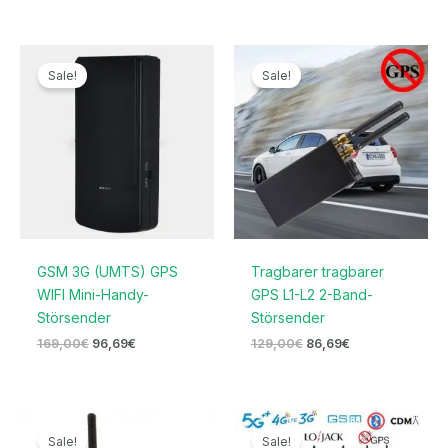
Ursprünglicher
Aktueller
Ursprünglicher
Aktueller
Preis
Preis
Preis
Preis
Sale!
Sale!
war:
ist:
war:
ist:
169,00€
96,69€.
129,00€
86,69€.
GSM 3G (UMTS) GPS
Tragbarer tragbarer
WIFI Mini-Handy-
GPS L1-L2 2-Band-
Störsender
Störsender
169,00
€
96,69
€
129,00
€
86,69
€
Ursprünglicher
Aktueller
Preisspanne:
Preis
Preis
679,99€
Sale!
Sale!