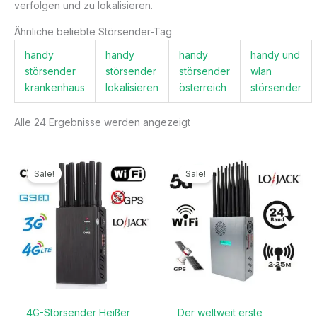
verfolgen und zu lokalisieren.
Ähnliche beliebte Störsender-Tag
handy
handy
handy
handy und
störsender
störsender
störsender
wlan
krankenhaus
lokalisieren
österreich
störsender
Alle 24 Ergebnisse werden angezeigt
Ursprünglicher
Aktueller
Ursprünglicher
Aktueller
Preis
Preis
Preis
Preis
Sale!
Sale!
war:
ist:
war:
ist:
499,99€
199,99€.
1.299,00€
789,99€.
4G-Störsender Heißer
Der weltweit erste