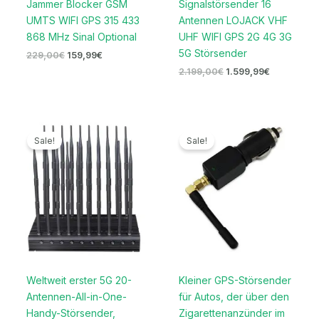
Jammer Blocker GSM
Signalstörsender 16
UMTS WIFI GPS 315 433
Antennen LOJACK VHF
868 MHz Sinal Optional
UHF WIFI GPS 2G 4G 3G
5G Störsender
229,00
€
159,99
€
2.199,00
€
1.599,99
€
Ursprünglicher
Aktueller
Ursprünglicher
Aktueller
Preis
Preis
Preis
Preis
Sale!
Sale!
war:
ist:
war:
ist:
1.199,00€
699,99€.
119,00€
69,99€.
Weltweit erster 5G 20-
Kleiner GPS-Störsender
Antennen-All-in-One-
für Autos, der über den
Handy-Störsender,
Zigarettenanzünder im