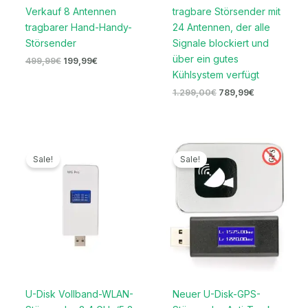
Verkauf 8 Antennen
tragbare Störsender mit
tragbarer Hand-Handy-
24 Antennen, der alle
Störsender
Signale blockiert und
über ein gutes
499,99
€
199,99
€
Kühlsystem verfügt
1.299,00
€
789,99
€
Ursprünglicher
Aktueller
Ursprünglicher
Aktueller
Preis
Preis
Preis
Preis
Sale!
Sale!
war:
ist:
war:
ist:
169,00€
79,99€.
169,00€
69,99€.
U-Disk Vollband-WLAN-
Neuer U-Disk-GPS-