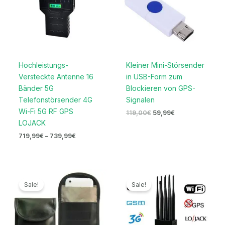
Hochleistungs-
Kleiner Mini-Störsender
Versteckte Antenne 16
in USB-Form zum
Bänder 5G
Blockieren von GPS-
Telefonstörsender 4G
Signalen
Wi-Fi 5G RF GPS
119,00
€
59,99
€
LOJACK
719,99
€
–
739,99
€
Ursprünglicher
Aktueller
Ursprünglicher
Aktueller
Preis
Preis
Preis
Preis
Sale!
Sale!
war:
ist:
war:
ist:
196,00€
69,99€.
999,00€
489,99€.