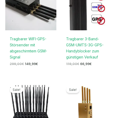
Tragbarer WIFI-GPS-
Tragbarer 3-Band-
Störsender mit
GSM-UMTS-3G-GPS-
abgeschirmtem GSM-
Handyblocker zum
Signal
günstigen Verkauf
299,00
€
149,99
€
119,00
€
66,99
€
Ursprünglicher
Aktueller
Ursprünglicher
Aktueller
Preis
Preis
Preis
Preis
Sale!
Sale!
war:
ist:
war:
ist:
1.599,00€
739,99€.
229,00€
159,99€.