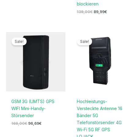
blockieren
139,00
€
89,99
€
Ursprünglicher
Aktueller
Preisspanne:
Preis
Preis
719,99€
Sale!
Sale!
war:
ist:
bis
169,00€
96,69€.
739,99€
GSM 3G (UMTS) GPS
Hochleistungs-
WIFI Mini-Handy-
Versteckte Antenne 16
Störsender
Bänder 5G
Telefonstörsender 4G
169,00
€
96,69
€
Wi-Fi 5G RF GPS
LOJACK