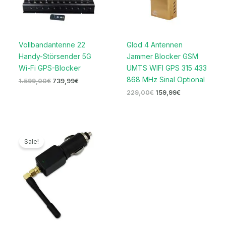
Vollbandantenne 22
Glod 4 Antennen
Handy-Störsender 5G
Jammer Blocker GSM
Wi-Fi GPS-Blocker
UMTS WIFI GPS 315 433
868 MHz Sinal Optional
1.599,00
€
739,99
€
229,00
€
159,99
€
Ursprünglicher
Aktueller
Preis
Preis
Sale!
war:
ist:
119,00€
69,99€.