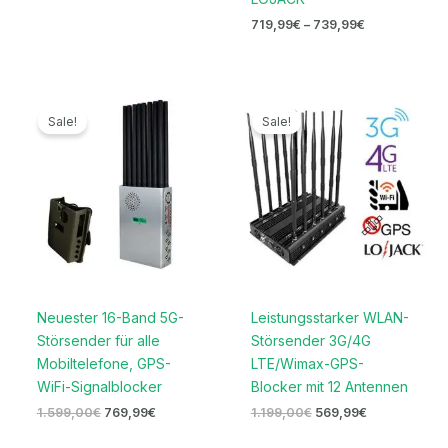
719,99
€
–
739,99
€
Ursprünglicher
Aktueller
Ursprünglicher
Aktueller
Preis
Preis
Preis
Preis
Sale!
Sale!
war:
ist:
war:
ist:
1.599,00€
769,99€.
1.199,00€
569,99€.
Neuester 16-Band 5G-
Leistungsstarker WLAN-
Störsender für alle
Störsender 3G/4G
Mobiltelefone, GPS-
LTE/Wimax-GPS-
WiFi-Signalblocker
Blocker mit 12 Antennen
1.599,00
€
769,99
€
1.199,00
€
569,99
€