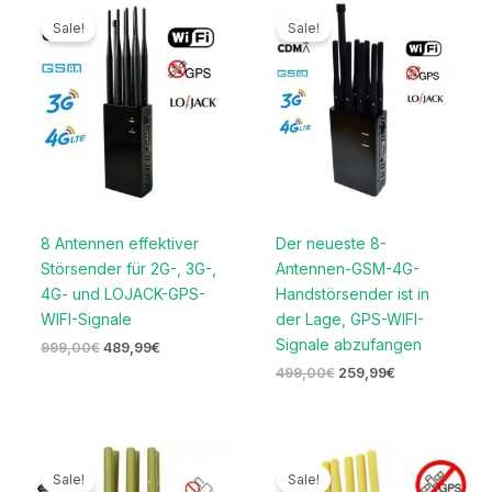
Ursprünglicher
Aktueller
Ursprünglicher
Aktueller
Preis
Preis
Preis
Preis
Sale!
Sale!
war:
ist:
war:
ist:
999,00€
489,99€.
499,00€
259,99€.
8 Antennen effektiver
Der neueste 8-
Störsender für 2G-, 3G-,
Antennen-GSM-4G-
4G- und LOJACK-GPS-
Handstörsender ist in
WIFI-Signale
der Lage, GPS-WIFI-
Signale abzufangen
999,00
€
489,99
€
499,00
€
259,99
€
Ursprünglicher
Aktueller
Ursprünglicher
Aktueller
Preis
Preis
Preis
Preis
Sale!
Sale!
war:
ist:
war:
ist: