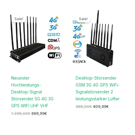
Ursprünglicher
Aktueller
Ursprünglicher
Aktueller
Preis
Preis
Preis
Preis
Sale!
Sale!
war:
ist:
war:
ist:
1.299,00€
669,99€.
899,00€
409,99€.
Neuester
Desktop-Störsender
Hochleistungs-
GSM 3G 4G GPS WiFi-
Desktop-Signal
Signalstörsender 2
Störsender 5G 4G 3G
leistungsstarker Lüfter
GPS WIFI UHF VHF
899,00
€
409,99
€
1.299,00
€
669,99
€