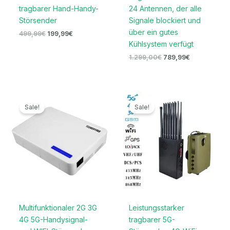
tragbarer Hand-Handy-
24 Antennen, der alle
Störsender
Signale blockiert und
über ein gutes
499,99
€
199,99
€
Kühlsystem verfügt
1.299,00
€
789,99
€
Ursprünglicher
Aktueller
Ursprünglicher
Aktueller
Preis
Preis
Preis
Preis
Sale!
Sale!
war:
ist:
war:
ist:
699,00€
329,99€.
1.599,00€
789,99€.
Multifunktionaler 2G 3G
Leistungsstarker
4G 5G-Handysignal-
tragbarer 5G-