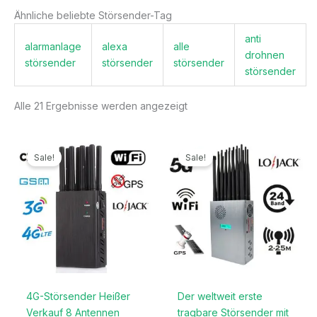
Ähnliche beliebte Störsender-Tag
anti
alarmanlage
alexa
alle
drohnen
störsender
störsender
störsender
störsender
Alle 21 Ergebnisse werden angezeigt
Ursprünglicher
Aktueller
Ursprünglicher
Aktueller
Preis
Preis
Preis
Preis
Sale!
Sale!
war:
ist:
war:
ist:
499,99€
199,99€.
1.299,00€
789,99€.
4G-Störsender Heißer
Der weltweit erste
Verkauf 8 Antennen
tragbare Störsender mit