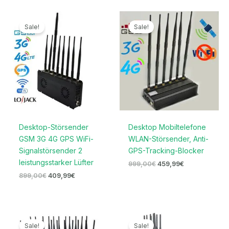
Ursprünglicher
Aktueller
Ursprünglicher
Aktueller
Preis
Preis
Preis
Preis
Sale!
Sale!
war:
ist:
war:
ist:
899,00€
409,99€.
999,00€
459,99€.
Desktop-Störsender
Desktop Mobiltelefone
GSM 3G 4G GPS WiFi-
WLAN-Störsender, Anti-
Signalstörsender 2
GPS-Tracking-Blocker
leistungsstarker Lüfter
999,00
€
459,99
€
899,00
€
409,99
€
Ursprünglicher
Aktueller
Preisspanne:
Preis
Preis
559,99€
Sale!
Sale!