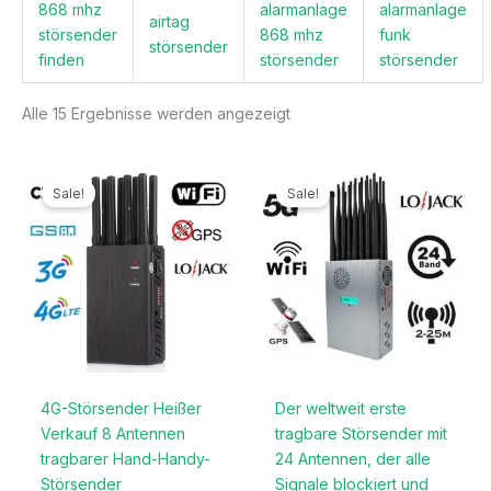
868 mhz
alarmanlage
alarmanlage
airtag
störsender
868 mhz
funk
störsender
finden
störsender
störsender
Alle 15 Ergebnisse werden angezeigt
Ursprünglicher
Aktueller
Ursprünglicher
Aktueller
Preis
Preis
Preis
Preis
Sale!
Sale!
war:
ist:
war:
ist:
499,99€
199,99€.
1.299,00€
789,99€.
4G-Störsender Heißer
Der weltweit erste
Verkauf 8 Antennen
tragbare Störsender mit
tragbarer Hand-Handy-
24 Antennen, der alle
Störsender
Signale blockiert und