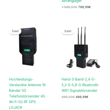
Abfangjäger
1.599,00
€
789,99
€
Preisspanne:
Ursprünglicher
Aktueller
719,99€
Preis
Preis
Sale!
Sale!
bis
war:
ist:
739,99€
699,00€
489,99€.
Hochleistungs-
Hand-3-Band-2,4-G-
Versteckte Antenne 16
5,2-G-5,8-G-Bluetooth-
Bänder 5G
WIFI-Signalstörsender
Telefonstörsender 4G
699,00
€
489,99
€
Wi-Fi 5G RF GPS
LOJACK