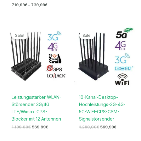
719,99
€
–
739,99
€
Ursprünglicher
Aktueller
Ursprünglicher
Aktueller
Preis
Preis
Preis
Preis
Sale!
Sale!
war:
ist:
war:
ist:
1.199,00€
569,99€.
1.299,00€
569,99€.
Leistungsstarker WLAN-
10-Kanal-Desktop-
Störsender 3G/4G
Hochleistungs-3G-4G-
LTE/Wimax-GPS-
5G-WIFI-GPS-GSM-
Blocker mit 12 Antennen
Signalstörsender
1.199,00
€
569,99
€
1.299,00
€
569,99
€