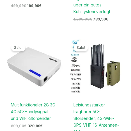
über ein gutes
499,99
€
199,99
€
Kühlsystem verfügt
1.299,00
€
789,99
€
Ursprünglicher
Aktueller
Ursprünglicher
Aktueller
Preis
Preis
Preis
Preis
Sale!
Sale!
war:
ist:
war:
ist:
699,00€
329,99€.
1.599,00€
789,99€.
Multifunktionaler 2G 3G
Leistungsstarker
4G 5G-Handysignal-
tragbarer 5G-
und WIFI-Störsender
Störsender, 4G-WiFi-
GPS-VHF-16-Antennen-
699,00
€
329,99
€