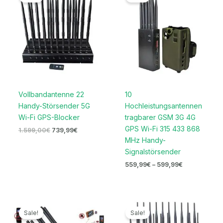
war:
ist:
bis
1.599,00€
739,99€.
599,99€
Vollbandantenne 22
10
Handy-Störsender 5G
Hochleistungsantennen
Wi-Fi GPS-Blocker
tragbarer GSM 3G 4G
GPS Wi-Fi 315 433 868
1.599,00
€
739,99
€
MHz Handy-
Signalstörsender
559,99
€
–
599,99
€
Ursprünglicher
Aktueller
Ursprünglicher
Aktueller
Preis
Preis
Preis
Preis
Sale!
Sale!
war:
ist:
war:
ist: