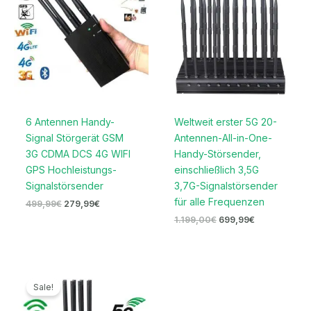
499,99€
279,99€.
1.199,00€
699,99€.
6 Antennen Handy-
Weltweit erster 5G 20-
Signal Störgerät GSM
Antennen-All-in-One-
3G CDMA DCS 4G WIFI
Handy-Störsender,
GPS Hochleistungs-
einschließlich 3,5G
Signalstörsender
3,7G-Signalstörsender
für alle Frequenzen
499,99
€
279,99
€
1.199,00
€
699,99
€
Ursprünglicher
Aktueller
Preis
Preis
Sale!
war:
ist:
999,00€
689,99€.