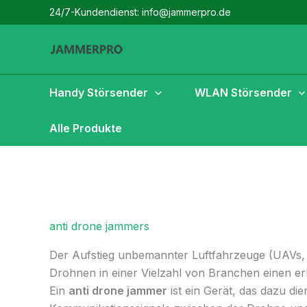
Zum
24/7-Kundendienst: info@jammerpro.de
Inhalt
springen
Handy Störsender
WLAN Störsender
Alle Produkte
anti drone jammers
Der Aufstieg unbemannter Luftfahrzeuge (UAVs, 
Drohnen in einer Vielzahl von Branchen einen erh
Ein
anti drone jammer
ist ein Gerät, das dazu di