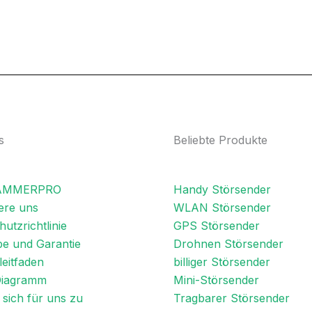
s
Beliebte Produkte
JAMMERPRO
Handy Störsender
ere uns
WLAN Störsender
utzrichtlinie
GPS Störsender
e und Garantie
Drohnen Störsender
eitfaden
billiger Störsender
Diagramm
Mini-Störsender
sich für uns zu
Tragbarer Störsender