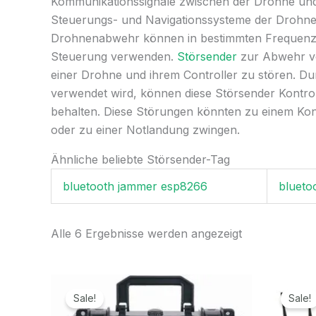
Kommunikationssignale zwischen der Drohne und 
Steuerungs- und Navigationssysteme der Drohne ab
Drohnenabwehr können in bestimmten Frequenzbe
Steuerung verwenden.
Störsender
zur Abwehr vo
einer Drohne und ihrem Controller zu stören. D
verwendet wird, können diese Störsender Kontro
behalten. Diese Störungen könnten zu einem Kont
oder zu einer Notlandung zwingen.
Ähnliche beliebte Störsender-Tag
bluetooth jammer esp8266
blueto
Alle 6 Ergebnisse werden angezeigt
Ursprünglicher
Aktueller
Preis
Preis
Sale!
Sale!
war:
ist: