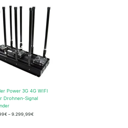
Preisspanne:
5.399,99€
bis
9.299,99€
der Power 3G 4G WIFI
r Drohnen-Signal
nder
99
€
–
9.299,99
€