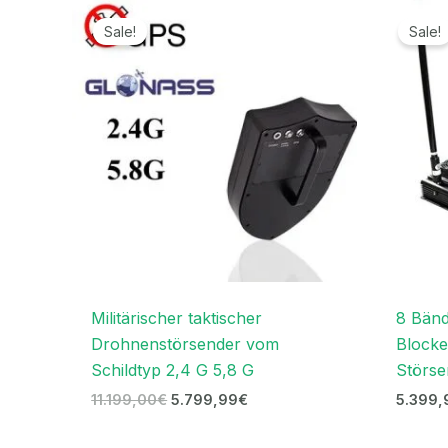
Ursprünglicher
Aktueller
Preis
Preis
Sale!
Sale!
war:
ist:
11.199,00€
5.799,99€.
Militärischer taktischer
8 Bän
Drohnenstörsender vom
Blocke
Schildtyp 2,4 G 5,8 G
Störse
11.199,00
€
5.799,99
€
5.399,