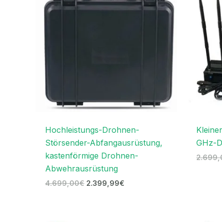
4.699,00€
2.399,99€.
Hochleistungs-Drohnen-
Kleine
Störsender-Abfangausrüstung,
GHz-D
kastenförmige Drohnen-
2.699,
Abwehrausrüstung
4.699,00
€
2.399,99
€