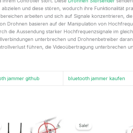
ihrem Controller stört. Diese
Drohnen Störsender
senden 
zielen und diese stören, wodurch ihre Funktionalität prak
reichen arbeiten und sich auf Signale konzentrieren, d
n Drohnen basieren auf der Manipulation von Hochfrequ
urch die Aussendung starker Hochfrequenzsignale im glei
llverbindungen unterbrechen und Drohnenbetreiber daran h
rollverlust führen, die Videoübertragung unterbrechen un
oth jammer github
bluetooth jammer kaufen
Ursprünglicher
Aktueller
Ursprünglicher
Aktuell
Preis
Preis
Preis
Preis
Sale!
war:
ist:
war:
ist: