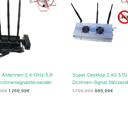
2.699,00€
1.269,99€.
1.799,00€
869,99
r Antennen-2,4-GHz-5,8-
Super Desktop 2.4G 5.1G
rohnensignalstörsender
Drohnen-Signal Störsend
00
€
1.269,99
€
1.799,00
€
869,99
€