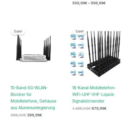
559,99
€
–
599,99
€
Ursprünglicher
Aktueller
Ursprünglicher
Aktueller
Preis
Preis
Preis
Preis
Sale!
Sale!
war:
ist:
war:
ist:
699,00€
399,99€.
1.499,00€
679,99€.
10-Band-5G-WLAN-
18-Kanal-Mobiltelefon-
Blocker für
WiFi-UHF-VHF-Lojack-
Mobiltelefone, Gehäuse
Signalstörsender
aus Aluminiumlegierung
1.499,00
€
679,99
€
699,00
€
399,99
€