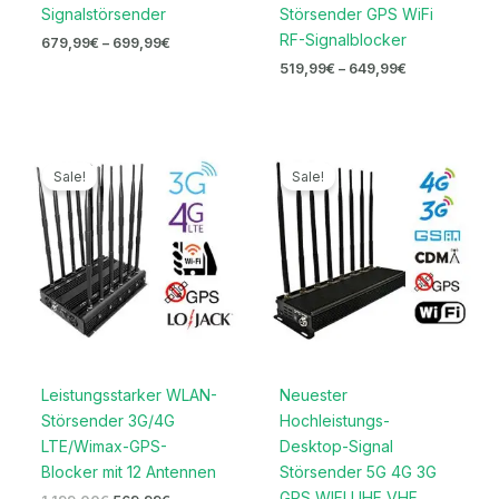
Signalstörsender
Störsender GPS WiFi
RF-Signalblocker
679,99
€
–
699,99
€
519,99
€
–
649,99
€
Ursprünglicher
Aktueller
Ursprünglicher
Aktueller
Preis
Preis
Preis
Preis
Sale!
Sale!
war:
ist:
war:
ist:
1.199,00€
569,99€.
1.299,00€
669,99€.
Leistungsstarker WLAN-
Neuester
Störsender 3G/4G
Hochleistungs-
LTE/Wimax-GPS-
Desktop-Signal
Blocker mit 12 Antennen
Störsender 5G 4G 3G
GPS WIFI UHF VHF