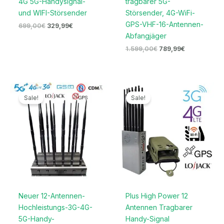
4G 5G-Handysignal-
tragbarer 5G-
und WIFI-Störsender
Störsender, 4G-WiFi-
GPS-VHF-16-Antennen-
699,00
€
329,99
€
Abfangjäger
1.599,00
€
789,99
€
Preisspanne:
Preisspanne:
679,99€
519,99€
Sale!
Sale!
bis
bis
699,99€
649,99€
Neuer 12-Antennen-
Plus High Power 12
Hochleistungs-3G-4G-
Antennen Tragbarer
5G-Handy-
Handy-Signal