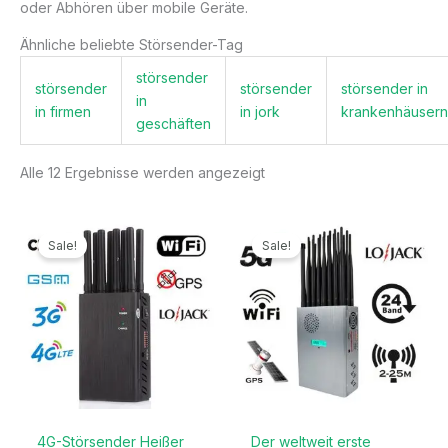
oder Abhören über mobile Geräte.
Ähnliche beliebte Störsender-Tag
störsender
störsender
störsender
störsender in
in
in firmen
in jork
krankenhäusern
geschäften
Alle 12 Ergebnisse werden angezeigt
Ursprünglicher
Aktueller
Ursprünglicher
Aktueller
Preis
Preis
Preis
Preis
Sale!
Sale!
war:
ist:
war:
ist:
499,99€
199,99€.
1.299,00€
789,99€.
4G-Störsender Heißer
Der weltweit erste