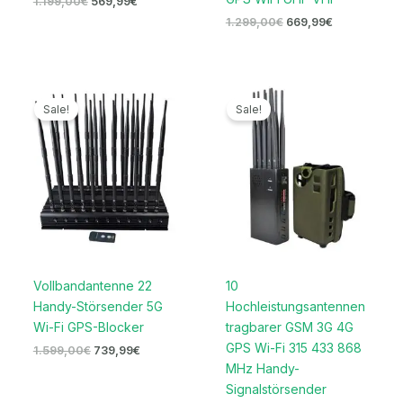
1.199,00
€
569,99
€
1.299,00
€
669,99
€
Ursprünglicher
Aktueller
Preisspanne:
Preis
Preis
559,99€
Sale!
Sale!
war:
ist:
bis
1.599,00€
739,99€.
599,99€
Vollbandantenne 22
10
Handy-Störsender 5G
Hochleistungsantennen
Wi-Fi GPS-Blocker
tragbarer GSM 3G 4G
GPS Wi-Fi 315 433 868
1.599,00
€
739,99
€
MHz Handy-
Signalstörsender