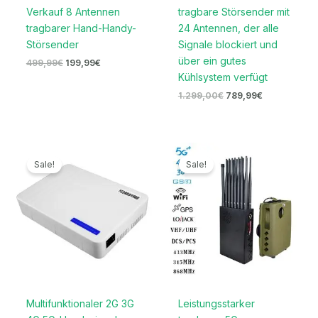
Verkauf 8 Antennen
tragbare Störsender mit
tragbarer Hand-Handy-
24 Antennen, der alle
Störsender
Signale blockiert und
über ein gutes
499,99
€
199,99
€
Kühlsystem verfügt
1.299,00
€
789,99
€
Ursprünglicher
Aktueller
Ursprünglicher
Aktueller
Preis
Preis
Preis
Preis
Sale!
Sale!
war:
ist:
war:
ist:
699,00€
329,99€.
1.599,00€
789,99€.
Multifunktionaler 2G 3G
Leistungsstarker