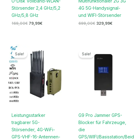
U-Disk Vollband-WLAN-
Multifunktionaler 2G 3G
Störsender 2,4 GHz/5,2
4G 5G-Handysignal-
GHz/5,8 GHz
und WIFI-Störsender
169,00
€
79,99
€
699,00
€
329,99
€
Ursprünglicher
Aktueller
Ursprünglicher
Aktueller
Preis
Preis
Preis
Preis
Sale!
Sale!
war:
ist:
war:
ist:
1.599,00€
789,99€.
139,00€
89,99€.
Leistungsstarker
G9 Pro Jammer GPS-
tragbarer 5G-
Blocker für Fahrzeuge,
Störsender, 4G-WiFi-
die
GPS-VHF-16-Antennen-
GPS/WIFI/Basisstation/Beidou