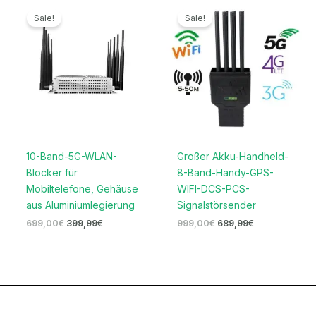
Ursprünglicher
Aktueller
Ursprünglicher
Aktueller
Preis
Preis
Preis
Preis
Sale!
Sale!
war:
ist:
war:
ist:
699,00€
399,99€.
999,00€
689,99€.
10-Band-5G-WLAN-
Großer Akku-Handheld-
Blocker für
8-Band-Handy-GPS-
Mobiltelefone, Gehäuse
WIFI-DCS-PCS-
aus Aluminiumlegierung
Signalstörsender
699,00
€
399,99
€
999,00
€
689,99
€