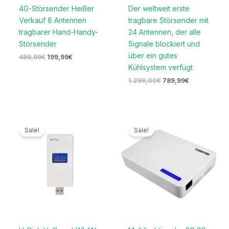
4G-Störsender Heißer
Der weltweit erste
Verkauf 8 Antennen
tragbare Störsender mit
tragbarer Hand-Handy-
24 Antennen, der alle
Störsender
Signale blockiert und
über ein gutes
499,99
€
199,99
€
Kühlsystem verfügt
1.299,00
€
789,99
€
Ursprünglicher
Aktueller
Ursprünglicher
Aktueller
Preis
Preis
Preis
Preis
Sale!
Sale!
war:
ist:
war:
ist:
169,00€
79,99€.
699,00€
329,99€.