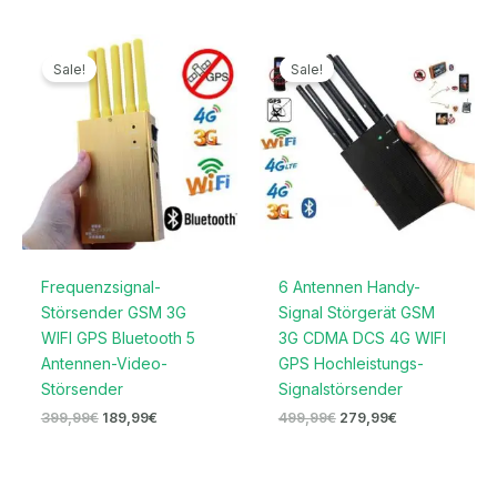
Ursprünglicher
Aktueller
Ursprünglicher
Aktueller
Preis
Preis
Preis
Preis
Sale!
Sale!
war:
ist:
war:
ist:
399,99€
189,99€.
499,99€
279,99€.
Frequenzsignal-
6 Antennen Handy-
Störsender GSM 3G
Signal Störgerät GSM
WIFI GPS Bluetooth 5
3G CDMA DCS 4G WIFI
Antennen-Video-
GPS Hochleistungs-
Störsender
Signalstörsender
399,99
€
189,99
€
499,99
€
279,99
€