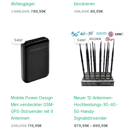
Abfangjäger
blockieren
1.599,00
€
789,99
€
139,00
€
89,99
€
Ursprünglicher
Aktueller
Preisspanne:
Preis
Preis
679,99€
Sale!
Sale!
war:
ist:
bis
239,00€
119,99€.
699,99€
Mobile Power Design
Neuer 12-Antennen-
Mini versteckter GSM-
Hochleistungs-3G-4G-
GPS-Störsender mit 4
5G-Handy-
Antennen
Signalstörsender
239,00
€
119,99
€
679,99
€
–
699,99
€