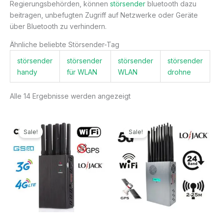
Regierungsbehörden, können
störsender
bluetooth dazu
beitragen, unbefugten Zugriff auf Netzwerke oder Geräte
über Bluetooth zu verhindern.
Ähnliche beliebte Störsender-Tag
störsender
störsender
störsender
störsender
handy
für WLAN
WLAN
drohne
Alle 14 Ergebnisse werden angezeigt
Ursprünglicher
Aktueller
Ursprünglicher
Aktueller
Preis
Preis
Preis
Preis
Sale!
Sale!
war:
ist:
war:
ist:
499,99€
199,99€.
1.299,00€
789,99€.