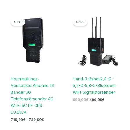
Preisspanne:
Ursprünglicher
Aktueller
719,99€
Preis
Preis
Sale!
Sale!
bis
war:
ist:
739,99€
699,00€
489,99€.
Hochleistungs-
Hand-3-Band-2,4-G-
Versteckte Antenne 16
5,2-G-5,8-G-Bluetooth-
Bänder 5G
WIFI-Signalstörsender
Telefonstörsender 4G
699,00
€
489,99
€
Wi-Fi 5G RF GPS
LOJACK
719,99
€
–
739,99
€