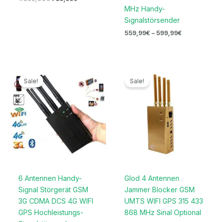
MHz Handy-
Signalstörsender
559,99
€
–
599,99
€
Ursprünglicher
Aktueller
Ursprünglicher
Aktueller
Preis
Preis
Preis
Preis
Sale!
Sale!
war:
ist:
war:
ist:
499,99€
279,99€.
229,00€
159,99€.
6 Antennen Handy-
Glod 4 Antennen
Signal Störgerät GSM
Jammer Blocker GSM
3G CDMA DCS 4G WIFI
UMTS WIFI GPS 315 433
GPS Hochleistungs-
868 MHz Sinal Optional