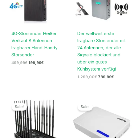
4G-Störsender Heißer
Der weltweit erste
Verkauf 8 Antennen
tragbare Störsender mit
tragbarer Hand-Handy-
24 Antennen, der alle
Störsender
Signale blockiert und
über ein gutes
499,99
€
199,99
€
Kühlsystem verfügt
1.299,00
€
789,99
€
Ursprünglicher
Aktueller
Ursprünglicher
Aktueller
Preis
Preis
Preis
Preis
Sale!
Sale!
war:
ist:
war:
ist:
3.399,00€
1.669,99€.
699,00€
329,99€.