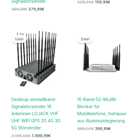
Signalstörsender
229,00
€
159,99
€
499,99
€
279,99
€
Ursprünglicher
Aktueller
Ursprünglicher
Aktueller
Preis
Preis
Preis
Preis
Sale!
Sale!
war:
ist:
war:
ist:
2.199,00€
1.599,99€.
699,00€
399,99€.
Desktop-einstellbarer
10-Band-5G-WLAN-
Signalstörsender 16
Blocker für
Antennen LOJACK VHF
Mobiltelefone, Gehäuse
UHF WIFI GPS 2G 4G 3G
aus Aluminiumlegierung
5G Störsender
699,00
€
399,99
€
2.199,00
€
1.599,99
€