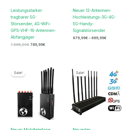
Leistungsstarker
Neuer 12-Antennen-
tragbarer 5G-
Hochleistungs-3G-4G-
Störsender, 4G-WiFi-
5G-Handy-
GPS-VHF-16-Antennen-
Signalstörsender
Abfangjäger
679,99
€
–
699,99
€
1.599,00
€
789,99
€
Ursprünglicher
Aktueller
Ursprünglicher
Aktueller
Preis
Preis
Preis
Preis
Sale!
Sale!
war:
ist:
war:
ist:
799,00€
349,99€.
1.299,00€
669,99€.
Neuer Mobiltelefone
Neuester