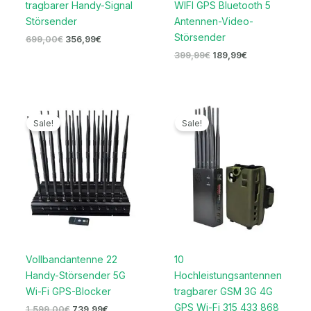
tragbarer Handy-Signal
WIFI GPS Bluetooth 5
Störsender
Antennen-Video-
Störsender
699,00
€
356,99
€
399,99
€
189,99
€
Ursprünglicher
Aktueller
Preisspanne:
Preis
Preis
559,99€
Sale!
Sale!
war:
ist:
bis
1.599,00€
739,99€.
599,99€
Vollbandantenne 22
10
Handy-Störsender 5G
Hochleistungsantennen
Wi-Fi GPS-Blocker
tragbarer GSM 3G 4G
GPS Wi-Fi 315 433 868
1.599,00
€
739,99
€