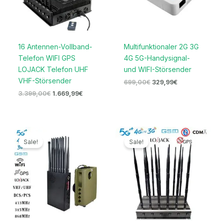
16 Antennen-Vollband-
Multifunktionaler 2G 3G
Telefon WIFI GPS
4G 5G-Handysignal-
LOJACK Telefon UHF
und WIFI-Störsender
VHF-Störsender
699,00
€
329,99
€
3.399,00
€
1.669,99
€
Ursprünglicher
Aktueller
Preisspanne:
Preis
Preis
679,99€
Sale!
Sale!
war:
ist:
bis
1.599,00€
789,99€.
699,99€