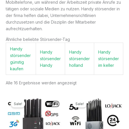
Mobiltelefone, um während der Arbeitszeit private Anrufe zu
tätigen oder soziale Medien zu nutzen. Handy störsender in
der firma helfen dabei, Unternehmensrichtlinien
durchzusetzen und die Disziplin der Mitarbeiter
aufrechtzuerhalten.
Ähnliche beliebte Störsender-Tag
Handy
Handy
Handy
Handy
störsender
störsender
störsender
störsender
günstig
Handy
holland
im keller
kaufen
Alle 16 Ergebnisse werden angezeigt
Ursprünglicher
Aktueller
Ursprünglicher
Aktueller
Preis
Preis
Preis
Preis
Sale!
Sale!
war:
ist:
war:
ist:
499,99€
199,99€.
1.299,00€
789,99€.