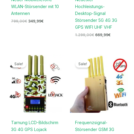
WLAN-Störsender mit 10
Hochleistungs-
Antennen
Desktop-Signal
Störsender 5G 4G 3G
799,00
€
349,99
€
GPS WIFI UHF VHF
1.299,00
€
669,99
€
Ursprünglicher
Aktueller
Ursprünglicher
Aktueller
Preis
Preis
Preis
Preis
Sale!
Sale!
war:
ist:
war:
ist:
699,00€
356,99€.
399,99€
189,99€.
Tarnung LCD-Bildschirm
Frequenzsignal-
3G 4G GPS Lojack
Störsender GSM 3G