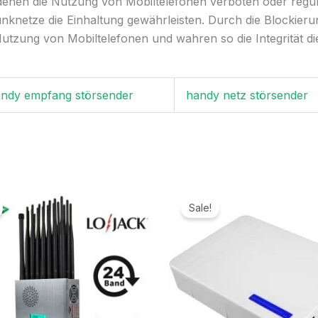
enen die Nutzung von Mobiltelefonen verboten oder regulie
nknetze die Einhaltung gewährleisten. Durch die Blockieru
Nutzung von Mobiltelefonen und wahren so die Integrität d
ndy empfang störsender
handy netz störsender
Ursprünglicher
Aktueller
Ursprünglicher
Aktuelle
Preis
Preis
Preis
Preis
Sale!
war:
ist:
war:
ist:
1.299,00€
789,99€.
699,00€
329,99€