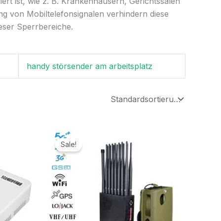
rt ist, wie z. B. Krankenhäusern, Gerichtssälen
ng von Mobiltelefonsignalen verhindern diese
ieser Sperrbereiche.
handy störsender am arbeitsplatz
r
Ursprünglicher
Aktueller
Preis
Preis
Sale!
war:
ist:
.
1.599,00€
789,99€.