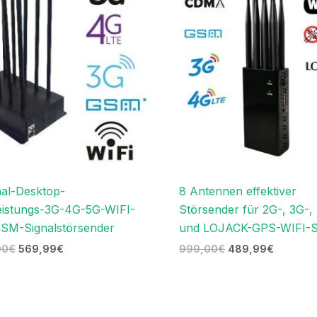
1.299,00€
569,99€.
999,00€
489,99€
al-Desktop-
8 Antennen effektiver
eistungs-3G-4G-5G-WIFI-
Störsender für 2G-, 3G-,
SM-Signalstörsender
und LOJACK-GPS-WIFI-S
00
€
569,99
€
999,00
€
489,99
€
Ursprünglicher
Aktueller