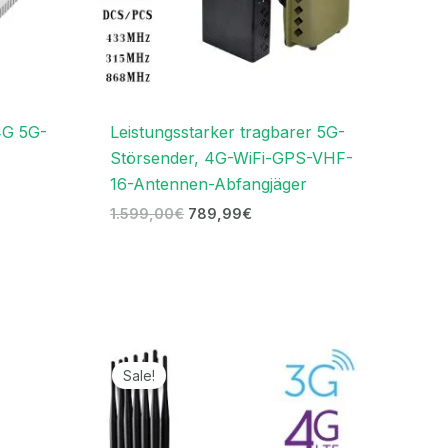
4G 5G-
Leistungsstarker tragbarer 5G-
Störsender, 4G-WiFi-GPS-VHF-
16-Antennen-Abfangjäger
1.599,00
€
789,99
€
r
Preisspanne:
519,99€
Sale!
bis
.
649,99€