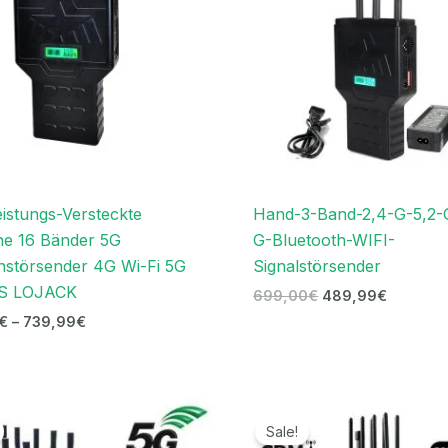
istungs-Versteckte
Hand-3-Band-2,4-G-5,2-
ne 16 Bänder 5G
G-Bluetooth-WIFI-
nstörsender 4G Wi-Fi 5G
Signalstörsender
S LOJACK
699,00
€
489,99
€
€
–
739,99
€
Ursprünglicher
Aktueller
Ursprünglicher
Aktuelle
Preis
Preis
Preis
Preis
Sale!
war:
ist:
war:
ist: