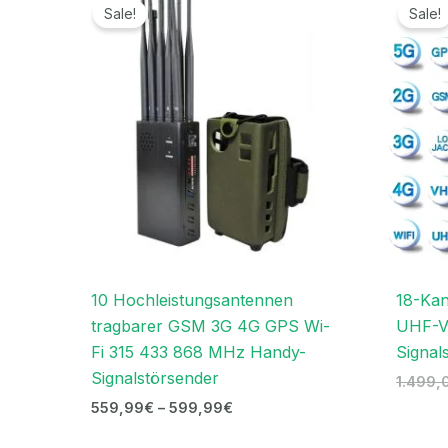
559,99€
Sale!
Sale!
bis
599,99€
10 Hochleistungsantennen
18-Kan
tragbarer GSM 3G 4G GPS Wi-
UHF-V
Fi 315 433 868 MHz Handy-
Signal
Signalstörsender
1.499,
559,99
€
–
599,99
€