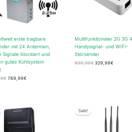
ltweit erste tragbare
Multifunktionaler 2G 3G 
nder mit 24 Antennen,
Handysignal- und WIFI-
e Signale blockiert und
Störsender
in gutes Kühlsystem
699,00
€
329,99
€
t
00
€
789,99
€
Preisspanne:
Ursprünglicher
Aktuelle
719,99€
Preis
Preis
Sale!
bis
war:
ist:
739,99€
699,00€
489,99€