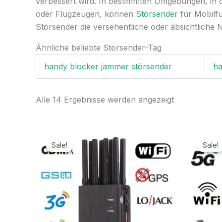
verbessert wird. In bestimmten Umgebungen, in d
oder Flugzeugen, können
Störsender
für Mobilfu
Störsender die versehentliche oder absichtliche 
Ähnliche beliebte Störsender-Tag
handy blocker jammer störsender
ha
Alle 14 Ergebnisse werden angezeigt
Ursprünglicher
Aktueller
Preis
Preis
Sale!
Sale!
war:
ist:
499,99€
199,99€.