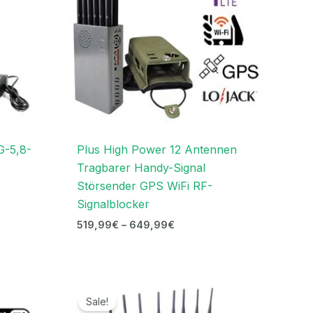
G-5,8-
Plus High Power 12 Antennen
Tragbarer Handy-Signal
Störsender GPS WiFi RF-
Signalblocker
519,99
€
–
649,99
€
r
Ursprünglicher
Aktueller
Preis
Preis
Sale!
war:
ist: