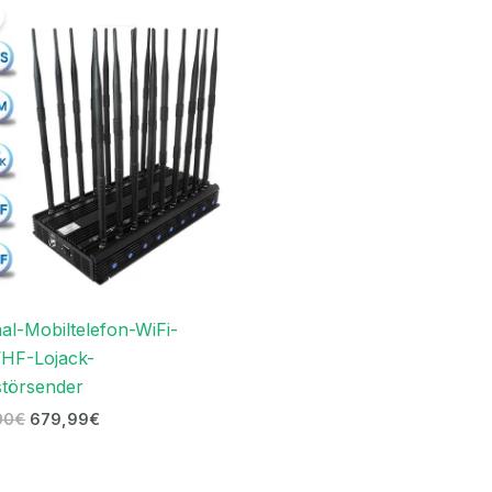
Preis
Preis
war:
ist:
1.499,00€
679,99€.
al-Mobiltelefon-WiFi-
HF-Lojack-
störsender
00
€
679,99
€