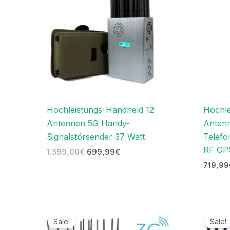
Hochleistungs-Handheld 12
Hochle
Antennen 5G Handy-
Anten
Signalstörsender 37 Watt
Telefo
RF GP
1.399,00
€
699,99
€
719,99
Ursprünglicher
Aktueller
Preis
Preis
Sale!
Sale!
war:
ist: