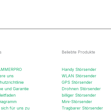
s
Beliebte Produkte
JAMMERPRO
Handy Störsender
ere uns
WLAN Störsender
utzrichtlinie
GPS Störsender
e und Garantie
Drohnen Störsender
eitfaden
billiger Störsender
Diagramm
Mini-Störsender
sich für uns zu
Tragbarer Störsender