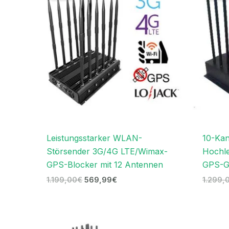
1.199,00€
569,99€.
Leistungsstarker WLAN-
10-Kan
Störsender 3G/4G LTE/Wimax-
Hochl
GPS-Blocker mit 12 Antennen
GPS-G
1.199,00
€
569,99
€
1.299,
Preisspanne: