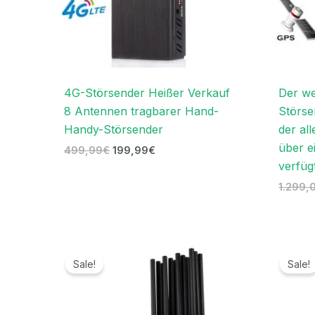
4G-Störsender Heißer Verkauf
Der we
8 Antennen tragbarer Hand-
Störse
Handy-Störsender
der all
über e
499,99
€
199,99
€
verfüg
1.299,
Ursprünglicher
Aktueller
Preis
Preis
Sale!
Sale!
war:
ist:
1.399,00€
699,99€.