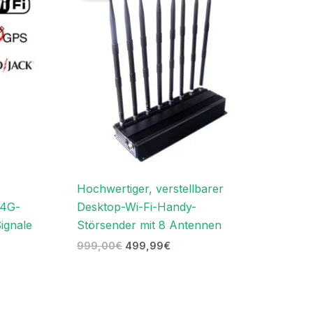
.
999,00€
499,99€.
Hochwertiger, verstellbarer
 4G-
Desktop-Wi-Fi-Handy-
ignale
Störsender mit 8 Antennen
999,00
€
499,99
€