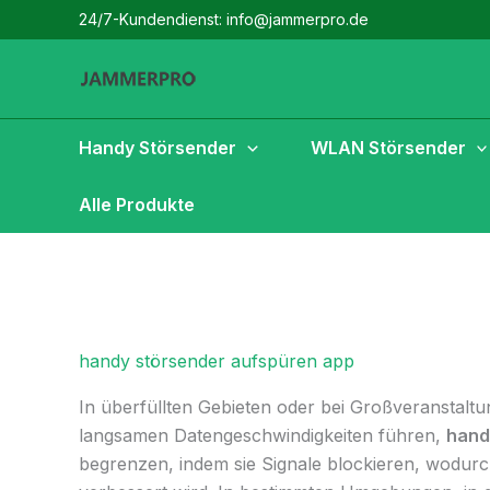
Zum
24/7-Kundendienst: info@jammerpro.de
Inhalt
springen
Handy Störsender
WLAN Störsender
Alle Produkte
handy störsender aufspüren app
In überfüllten Gebieten oder bei Großveranstal
langsamen Datengeschwindigkeiten führen,
hand
begrenzen, indem sie Signale blockieren, wodurc