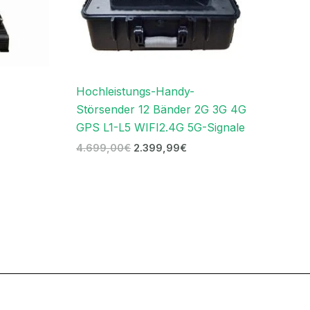
Hochleistungs-Handy-
Störsender 12 Bänder 2G 3G 4G
GPS L1-L5 WIFI2.4G 5G-Signale
4.699,00
€
2.399,99
€