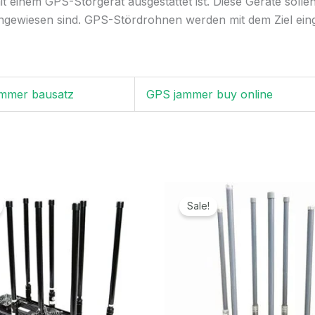
t einem GPS-Störgerät ausgestattet ist. Diese Geräte solle
gewiesen sind. GPS-Stördrohnen werden mit dem Ziel einges
mmer bausatz
GPS jammer buy online
Preisspanne:
Ursprünglicher
Aktue
5.399,99€
Preis
Preis
Sale!
bis
war:
ist:
9.299,99€
5.799,00€
2.79