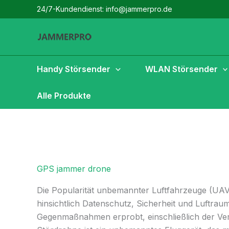
Zum
24/7-Kundendienst: info@jammerpro.de
Inhalt
springen
Handy Störsender
WLAN Störsender
Alle Produkte
GPS jammer drone
Die Popularität unbemannter Luftfahrzeuge (UAV
hinsichtlich Datenschutz, Sicherheit und Luftra
Gegenmaßnahmen erprobt, einschließlich der V