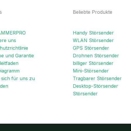
s
Beliebte Produkte
JAMMERPRO
Handy Störsender
ere uns
WLAN Störsender
utzrichtlinie
GPS Störsender
e und Garantie
Drohnen Störsender
eitfaden
billiger Störsender
Diagramm
Mini-Störsender
sich für uns zu
Tragbarer Störsender
iden
Desktop-Störsender
Störsender