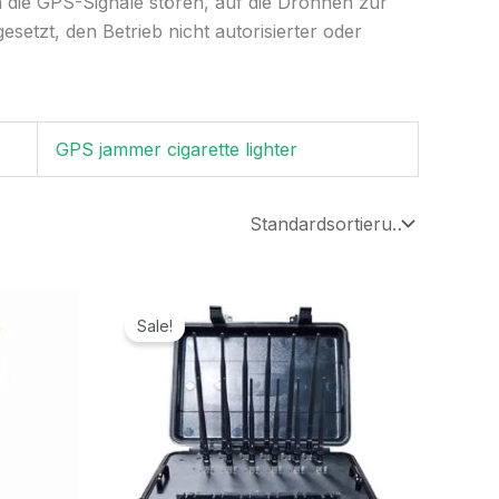
n die GPS-Signale stören, auf die Drohnen zur
etzt, den Betrieb nicht autorisierter oder
GPS jammer cigarette lighter
ller
Ursprünglicher
Aktueller
Preis
Preis
Sale!
war:
ist:
9,99€.
4.699,00€
2.399,99€.