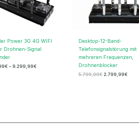
der Power 3G 4G WIFI
Desktop-12-Band-
r Drohnen-Signal
Telefonsignalstörung mit
nder
mehreren Frequenzen,
Drohnenblocker
99
€
–
9.299,99
€
5.799,00
€
2.799,99
€