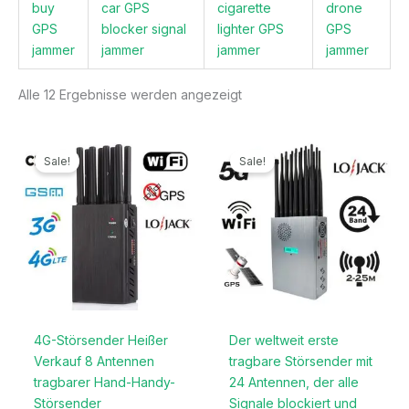
buy
car GPS
cigarette
drone
GPS
blocker signal
lighter GPS
GPS
jammer
jammer
jammer
jammer
Alle 12 Ergebnisse werden angezeigt
Ursprünglicher
Aktueller
Ursprünglicher
Aktueller
Preis
Preis
Preis
Preis
Sale!
Sale!
war:
ist:
war:
ist:
499,99€
199,99€.
1.299,00€
789,99€.
4G-Störsender Heißer
Der weltweit erste
Verkauf 8 Antennen
tragbare Störsender mit
tragbarer Hand-Handy-
24 Antennen, der alle
Störsender
Signale blockiert und