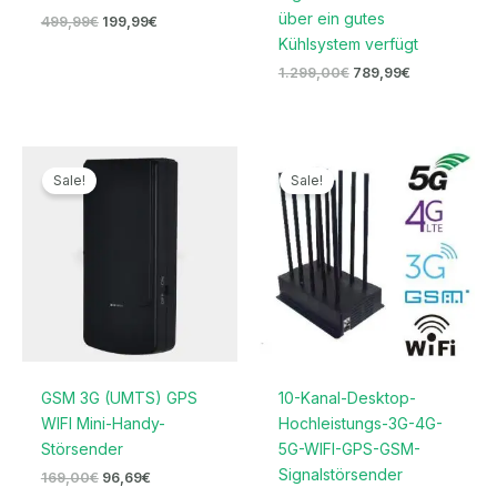
über ein gutes
499,99
€
199,99
€
Kühlsystem verfügt
1.299,00
€
789,99
€
Ursprünglicher
Aktueller
Ursprünglicher
Aktueller
Preis
Preis
Preis
Preis
Sale!
Sale!
war:
ist:
war:
ist:
169,00€
96,69€.
1.299,00€
569,99€.
GSM 3G (UMTS) GPS
10-Kanal-Desktop-
WIFI Mini-Handy-
Hochleistungs-3G-4G-
Störsender
5G-WIFI-GPS-GSM-
Signalstörsender
169,00
€
96,69
€