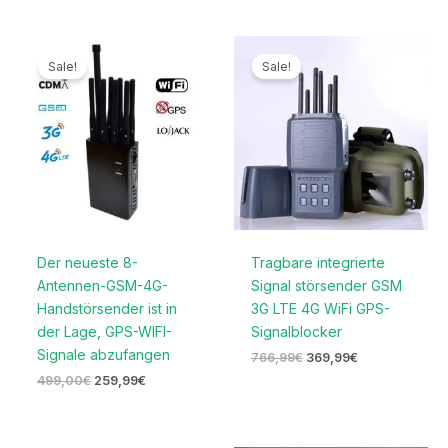
Ursprünglicher
Aktueller
Ursprünglicher
Aktueller
Preis
Preis
Preis
Preis
Sale!
Sale!
war:
ist:
war:
ist:
499,00€
259,99€.
766,99€
369,99€.
Der neueste 8-
Tragbare integrierte
Antennen-GSM-4G-
Signal störsender GSM
Handstörsender ist in
3G LTE 4G WiFi GPS-
der Lage, GPS-WIFI-
Signalblocker
Signale abzufangen
766,99
€
369,99
€
499,00
€
259,99
€