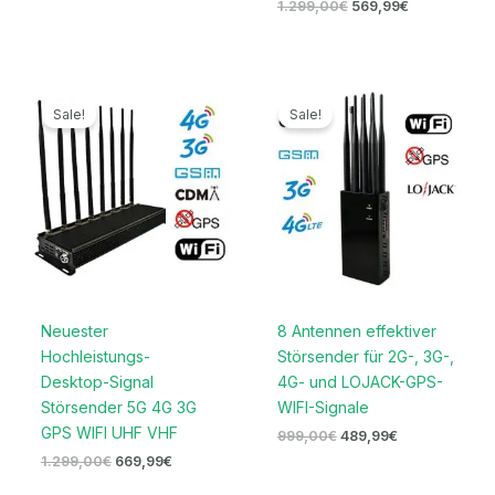
1.299,00
€
569,99
€
Ursprünglicher
Aktueller
Ursprünglicher
Aktueller
Preis
Preis
Preis
Preis
Sale!
Sale!
war:
ist:
war:
ist:
1.299,00€
669,99€.
999,00€
489,99€.
Neuester
8 Antennen effektiver
Hochleistungs-
Störsender für 2G-, 3G-,
Desktop-Signal
4G- und LOJACK-GPS-
Störsender 5G 4G 3G
WIFI-Signale
GPS WIFI UHF VHF
999,00
€
489,99
€
1.299,00
€
669,99
€