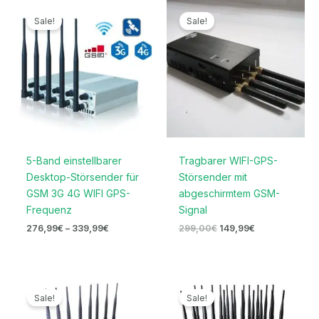
Preisspanne:
Ursprünglicher
Aktueller
276,99€
Preis
Preis
Sale!
Sale!
bis
war:
ist:
339,99€
299,00€
149,99€.
5-Band einstellbarer
Tragbarer WIFI-GPS-
Desktop-Störsender für
Störsender mit
GSM 3G 4G WIFI GPS-
abgeschirmtem GSM-
Frequenz
Signal
276,99
€
–
339,99
€
299,00
€
149,99
€
Ursprünglicher
Aktueller
Ursprünglicher
Aktueller
Preis
Preis
Preis
Preis
Sale!
Sale!
war:
ist:
war:
ist:
999,00€
499,99€.
1.599,00€
739,99€.