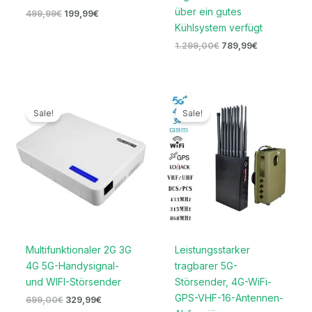
über ein gutes
499,99
€
199,99
€
Kühlsystem verfügt
1.299,00
€
789,99
€
Ursprünglicher
Aktueller
Ursprünglicher
Aktueller
Preis
Preis
Preis
Preis
Sale!
Sale!
war:
ist:
war:
ist:
699,00€
329,99€.
1.599,00€
789,99€.
Multifunktionaler 2G 3G
Leistungsstarker
4G 5G-Handysignal-
tragbarer 5G-
und WIFI-Störsender
Störsender, 4G-WiFi-
GPS-VHF-16-Antennen-
699,00
€
329,99
€