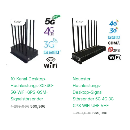
Ursprünglicher
Aktueller
Ursprünglicher
Aktueller
Preis
Preis
Preis
Preis
Sale!
Sale!
war:
ist:
war:
ist:
1.299,00€
569,99€.
1.299,00€
669,99€.
10-Kanal-Desktop-
Neuester
Hochleistungs-3G-4G-
Hochleistungs-
5G-WIFI-GPS-GSM-
Desktop-Signal
Signalstörsender
Störsender 5G 4G 3G
GPS WIFI UHF VHF
1.299,00
€
569,99
€
1.299,00
€
669,99
€