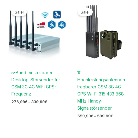
Preisspanne:
Preisspanne:
276,99€
559,99€
Sale!
Sale!
bis
bis
339,99€
599,99€
5-Band einstellbarer
10
Desktop-Störsender für
Hochleistungsantennen
GSM 3G 4G WIFI GPS-
tragbarer GSM 3G 4G
Frequenz
GPS Wi-Fi 315 433 868
MHz Handy-
276,99
€
–
339,99
€
Signalstörsender
559,99
€
–
599,99
€