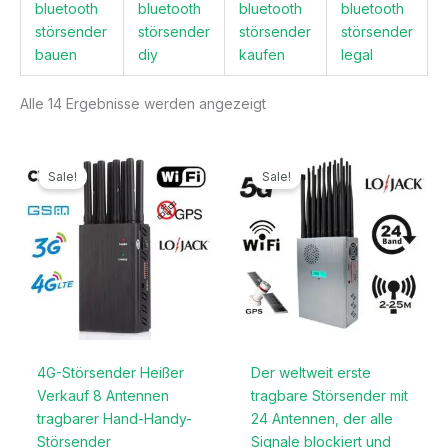
bluetooth
bluetooth
bluetooth
bluetooth
störsender
störsender
störsender
störsender
bauen
diy
kaufen
legal
Alle 14 Ergebnisse werden angezeigt
Ursprünglicher
Aktueller
Ursprünglicher
Aktueller
Preis
Preis
Preis
Preis
Sale!
Sale!
war:
ist:
war:
ist:
499,99€
199,99€.
1.299,00€
789,99€.
4G-Störsender Heißer
Der weltweit erste
Verkauf 8 Antennen
tragbare Störsender mit
tragbarer Hand-Handy-
24 Antennen, der alle
Störsender
Signale blockiert und