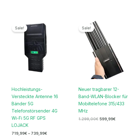
Preisspanne:
Ursprünglicher
Aktueller
719,99€
Preis
Preis
Sale!
Sale!
bis
war:
ist:
739,99€
1.299,00€
599,99€.
Hochleistungs-
Neuer tragbarer 12-
Versteckte Antenne 16
Band-WLAN-Blocker für
Bänder 5G
Mobiltelefone 315/433
Telefonstörsender 4G
MHz
Wi-Fi 5G RF GPS
1.299,00
€
599,99
€
LOJACK
719,99
€
–
739,99
€