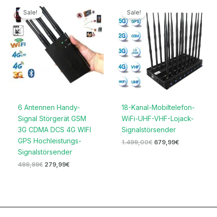
Ursprünglicher
Aktueller
Ursprünglicher
Aktueller
Preis
Preis
Preis
Preis
Sale!
Sale!
war:
ist:
war:
ist:
499,99€
279,99€.
1.499,00€
679,99€.
6 Antennen Handy-
18-Kanal-Mobiltelefon-
Signal Störgerät GSM
WiFi-UHF-VHF-Lojack-
3G CDMA DCS 4G WIFI
Signalstörsender
GPS Hochleistungs-
1.499,00
€
679,99
€
Signalstörsender
499,99
€
279,99
€