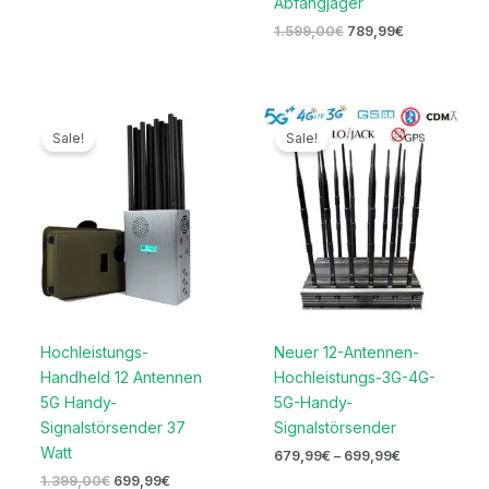
Abfangjäger
1.599,00
€
789,99
€
Ursprünglicher
Aktueller
Preisspanne:
Preis
Preis
679,99€
Sale!
Sale!
war:
ist:
bis
1.399,00€
699,99€.
699,99€
Hochleistungs-
Neuer 12-Antennen-
Handheld 12 Antennen
Hochleistungs-3G-4G-
5G Handy-
5G-Handy-
Signalstörsender 37
Signalstörsender
Watt
679,99
€
–
699,99
€
1.399,00
€
699,99
€